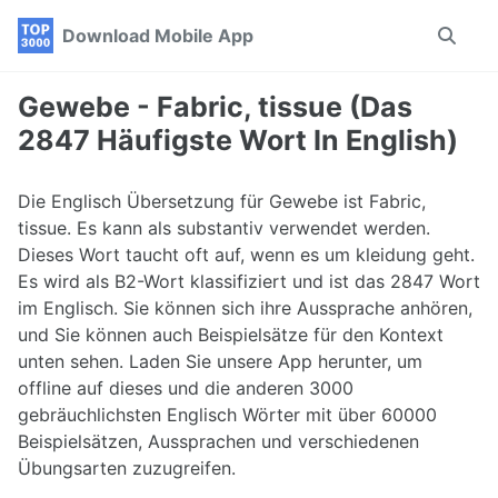
Skip
Skip
Skip
Download Mobile App
Toggle
to
to
to
search
primary
content
footer
navigation
Gewebe - Fabric, tissue (Das
2847 Häufigste Wort In English)
Die Englisch Übersetzung für Gewebe ist Fabric,
tissue. Es kann als substantiv verwendet werden.
Dieses Wort taucht oft auf, wenn es um kleidung geht.
Es wird als B2-Wort klassifiziert und ist das 2847 Wort
im Englisch. Sie können sich ihre Aussprache anhören,
und Sie können auch Beispielsätze für den Kontext
unten sehen. Laden Sie unsere App herunter, um
offline auf dieses und die anderen 3000
gebräuchlichsten Englisch Wörter mit über 60000
Beispielsätzen, Aussprachen und verschiedenen
Übungsarten zuzugreifen.