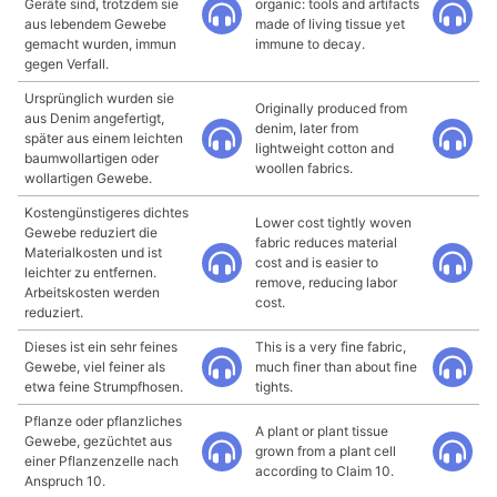
Geräte sind, trotzdem sie
organic: tools and artifacts
aus lebendem Gewebe
made of living tissue yet
gemacht wurden, immun
immune to decay.
gegen Verfall.
Ursprünglich wurden sie
Originally produced from
aus Denim angefertigt,
denim, later from
später aus einem leichten
lightweight cotton and
baumwollartigen oder
woollen fabrics.
wollartigen Gewebe.
Kostengünstigeres dichtes
Lower cost tightly woven
Gewebe reduziert die
fabric reduces material
Materialkosten und ist
cost and is easier to
leichter zu entfernen.
remove, reducing labor
Arbeitskosten werden
cost.
reduziert.
Dieses ist ein sehr feines
This is a very fine fabric,
Gewebe, viel feiner als
much finer than about fine
etwa feine Strumpfhosen.
tights.
Pflanze oder pflanzliches
A plant or plant tissue
Gewebe, gezüchtet aus
grown from a plant cell
einer Pflanzenzelle nach
according to Claim 10.
Anspruch 10.