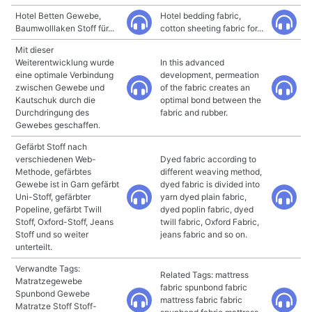
Hotel Betten Gewebe,
Hotel bedding fabric,
Baumwolllaken Stoff für...
cotton sheeting fabric for...
Mit dieser
Weiterentwicklung wurde
In this advanced
eine optimale Verbindung
development, permeation
zwischen Gewebe und
of the fabric creates an
Kautschuk durch die
optimal bond between the
Durchdringung des
fabric and rubber.
Gewebes geschaffen.
Gefärbt Stoff nach
verschiedenen Web-
Dyed fabric according to
Methode, gefärbtes
different weaving method,
Gewebe ist in Garn gefärbt
dyed fabric is divided into
Uni-Stoff, gefärbter
yarn dyed plain fabric,
Popeline, gefärbt Twill
dyed poplin fabric, dyed
Stoff, Oxford-Stoff, Jeans
twill fabric, Oxford Fabric,
Stoff und so weiter
jeans fabric and so on.
unterteilt.
Verwandte Tags:
Related Tags: mattress
Matratzegewebe
fabric spunbond fabric
Spunbond Gewebe
mattress fabric fabric
Matratze Stoff Stoff-