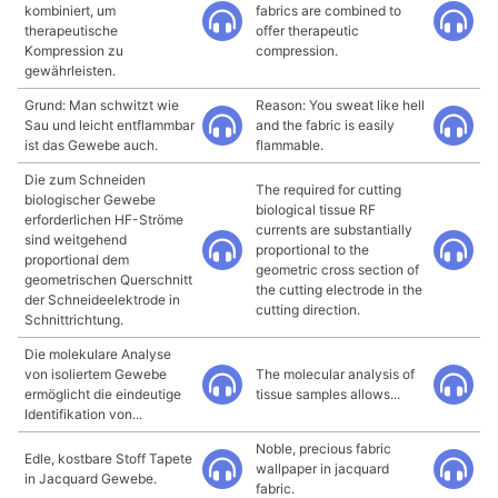
kombiniert, um
fabrics are combined to
therapeutische
offer therapeutic
Kompression zu
compression.
gewährleisten.
Grund: Man schwitzt wie
Reason: You sweat like hell
Sau und leicht entflammbar
and the fabric is easily
ist das Gewebe auch.
flammable.
Die zum Schneiden
The required for cutting
biologischer Gewebe
biological tissue RF
erforderlichen HF-Ströme
currents are substantially
sind weitgehend
proportional to the
proportional dem
geometric cross section of
geometrischen Querschnitt
the cutting electrode in the
der Schneideelektrode in
cutting direction.
Schnittrichtung.
Die molekulare Analyse
von isoliertem Gewebe
The molecular analysis of
ermöglicht die eindeutige
tissue samples allows...
Identifikation von...
Noble, precious fabric
Edle, kostbare Stoff Tapete
wallpaper in jacquard
in Jacquard Gewebe.
fabric.