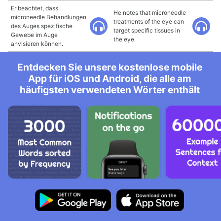
Er beachtet, dass
He notes that microneedle
microneedle Behandlungen
treatments of the eye can
des Auges spezifische
target specific tissues in
Gewebe im Auge
the eye.
anvisieren können.
Entdecken Sie unsere kostenlose mobile
App für iOS und Android, die alle am
häufigsten verwendeten Wörter enthält