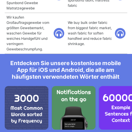
spunbond fabric mattress
Spunbond Gewebe
fabric
Matratzegewebe
Wir kaufen
Großauftragsgewebe vom
We buy bulk order fabric
größten Gewebemarkt,
from biggest fabric market,
waschen Gewebe für
wash fabric for soften
weiches Handgefühl und
handfeel and reduce fabric
verringern
shrinkage.
Gewebeschrumpfung.
Entdecken Sie unsere kostenlose mobile
App für iOS und Android, die alle am
häufigsten verwendeten Wörter enthält