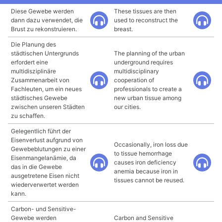
Diese Gewebe werden
These tissues are then
dann dazu verwendet, die
used to reconstruct the
Brust zu rekonstruieren.
breast.
Die Planung des
städtischen Untergrunds
The planning of the urban
erfordert eine
underground requires
multidisziplinäre
multidisciplinary
Zusammenarbeit von
cooperation of
Fachleuten, um ein neues
professionals to create a
städtisches Gewebe
new urban tissue among
zwischen unseren Städten
our cities.
zu schaffen.
Gelegentlich führt der
Eisenverlust aufgrund von
Occasionally, iron loss due
Gewebeblutungen zu einer
to tissue hemorrhage
Eisenmangelanämie, da
causes iron deficiency
das in die Gewebe
anemia because iron in
ausgetretene Eisen nicht
tissues cannot be reused.
wiederverwertet werden
kann.
Carbon- und Sensitive-
Gewebe werden
Carbon and Sensitive