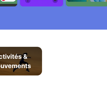
ctivités &
uvements