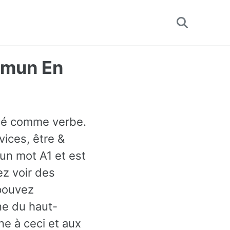
Toggle
search
mmun En
lisé comme verbe.
ices, être &
un mot A1 et est
ez voir des
 pouvez
ne du haut-
ne à ceci et aux