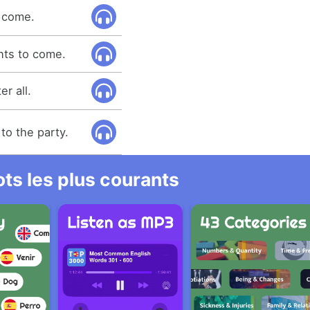
t come.
nts to come.
r all.
to the party.
ts les plus courants