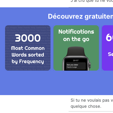
J'ai cru que tu ne vou
Découvrez gratuitem
Si tu ne voulais pas v
quelque chose.