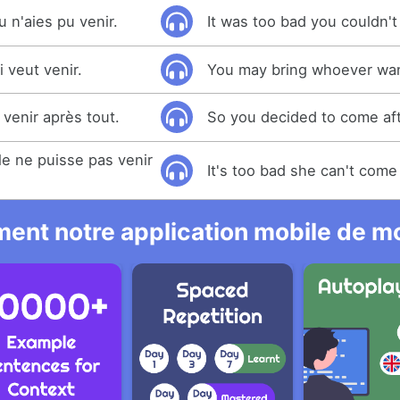
 n'aies pu venir.
It was too bad you couldn'
veut venir.
You may bring whoever wa
 venir après tout.
So you decided to come afte
e ne puisse pas venir
It's too bad she can't come 
ent notre application mobile de mo