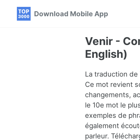
Skip
Skip
Skip
Download Mobile App
to
to
to
primary
content
footer
navigation
Venir - C
English)
La traduction de 
Ce mot revient s
changements, act
le 10e mot le pl
exemples de phra
également écoute
parleur. Téléchar