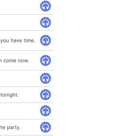
 you have time.
can come now.
tonight.
he party.