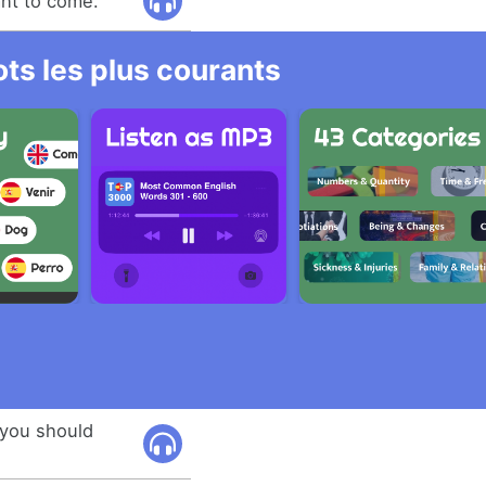
ant to come.
ts les plus courants
 you should