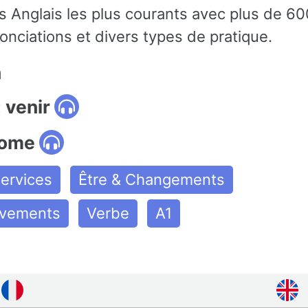
 Anglais les plus courants avec plus de 
onciations et divers types de pratique.
n
 venir
come
ervices
Être & Changements
uvements
Verbe
A1