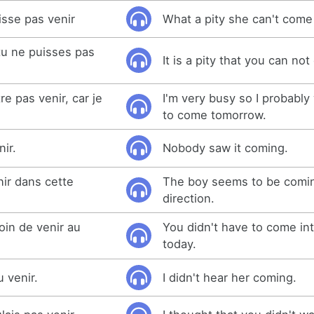
sse pas venir
What a pity she can't come
u ne puisses pas
It is a pity that you can no
re pas venir, car je
I'm very busy so I probably
to come tomorrow.
nir.
Nobody saw it coming.
ir dans cette
The boy seems to be comin
direction.
oin de venir au
You didn't have to come int
today.
u venir.
I didn't hear her coming.