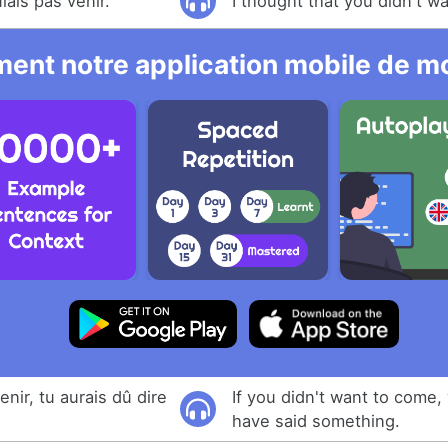
lais pas venir.
I thought that you didn't w
ent notre application mobile de mo
enir, tu aurais dû dire
If you didn't want to come,
have said something.