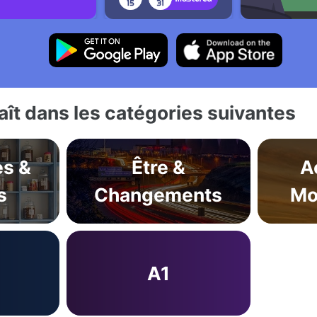
ît dans les catégories suivantes
s &
Être &
A
s
Changements
Mo
A1