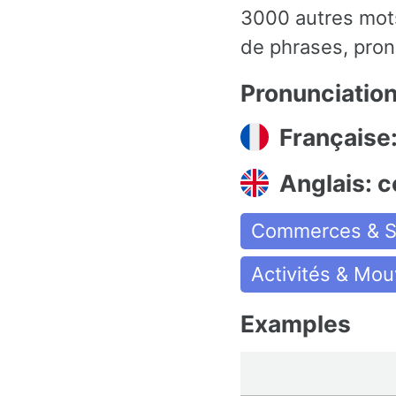
3000 autres mots
de phrases, pron
Pronunciatio
Française:
Anglais: 
Commerces & S
Activités & Mo
Examples