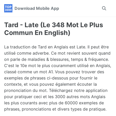
Skip
Skip
Skip
Download Mobile App
Toggle
to
to
to
search
primary
content
footer
navigation
Tard - Late (Le 348 Mot Le Plus
Commun En English)
La traduction de Tard en Anglais est Late. Il peut être
utilisé comme adverbe. Ce mot revient souvent quand
on parle de maladies & blessures, temps & fréquence.
C'est le 10e mot le plus couramment utilisé en Anglais,
classé comme un mot A1. Vous pouvez trouver des
exemples de phrases ci-dessous pour fournir le
contexte, et vous pouvez également écouter la
prononciation du mot. Téléchargez notre application
pour pratiquer ceci et les 3000 autres mots Anglais
les plus courants avec plus de 60000 exemples de
phrases, prononciations et divers types de pratique.