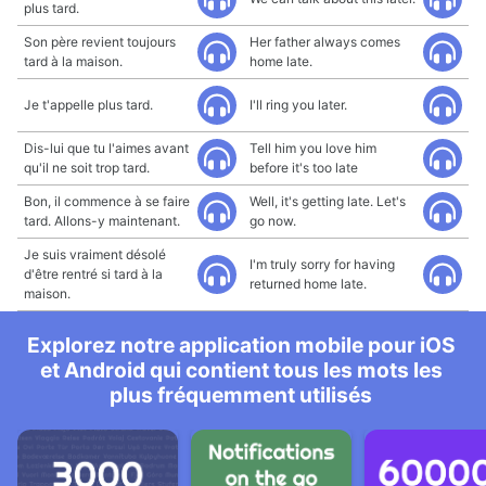
plus tard.
Son père revient toujours
Her father always comes
tard à la maison.
home late.
Je t'appelle plus tard.
I'll ring you later.
Dis-lui que tu l'aimes avant
Tell him you love him
qu'il ne soit trop tard.
before it's too late
Bon, il commence à se faire
Well, it's getting late. Let's
tard. Allons-y maintenant.
go now.
Je suis vraiment désolé
I'm truly sorry for having
d'être rentré si tard à la
returned home late.
maison.
Explorez notre application mobile pour iOS
et Android qui contient tous les mots les
plus fréquemment utilisés