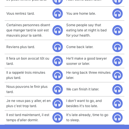
Vous rentrez tard.
You are home late.
Certaines personnes disent
Some people say that
que manger tard le soir est
eating late at night is bad
mauvais pour la santé.
for your health.
Reviens plus tard.
Come back later.
Il fera un bon avocat tôt ou
He'll make a good lawyer
tard.
sooner or later.
Il a rappelé trois minutes
He rang back three minutes
plus tard.
later.
Nous pouvons le finir plus
We can finish it later.
tard.
Je ne veux pas y aller, et en
I don't want to go, and
plus c'est trop tard.
besides it's too late.
Il est tard maintenant, il est
It's late already, time to go
temps d'aller dormir.
to sleep.