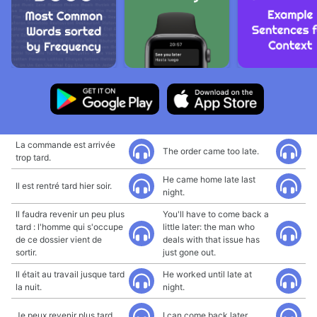
La commande est arrivée
The order came too late.
trop tard.
He came home late last
Il est rentré tard hier soir.
night.
Il faudra revenir un peu plus
You'll have to come back a
tard : l'homme qui s'occupe
little later: the man who
de ce dossier vient de
deals with that issue has
sortir.
just gone out.
Il était au travail jusque tard
He worked until late at
la nuit.
night.
Je peux revenir plus tard.
I can come back later.