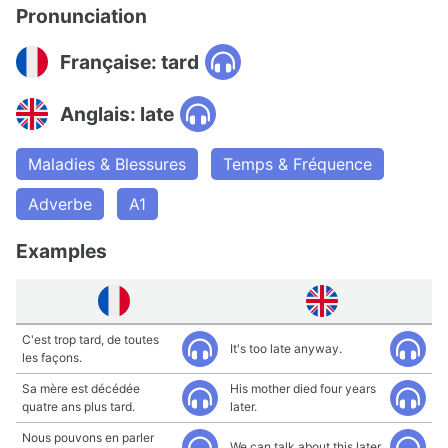
Pronunciation
Française: tard
Anglais: late
Maladies & Blessures
Temps & Fréquence
Adverbe
A1
Examples
C'est trop tard, de toutes
It's too late anyway.
les façons.
Sa mère est décédée
His mother died four years
quatre ans plus tard.
later.
Nous pouvons en parler
We can talk about this later.