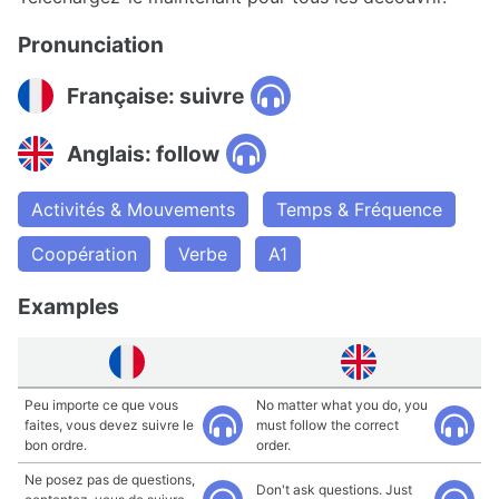
Pronunciation
Française: suivre
Anglais: follow
Activités & Mouvements
Temps & Fréquence
Coopération
Verbe
A1
Examples
Peu importe ce que vous
No matter what you do, you
faites, vous devez suivre le
must follow the correct
bon ordre.
order.
Ne posez pas de questions,
Don't ask questions. Just