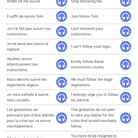
Arrête de me suivre.
Stop following me.
Il suffit de suivre Tom.
Just follow Tom.
Je n'ai fait que suivre vos
I just followed your
instructions.
instructions.
Je ne peux pas suivre ta
I can't follow your logic.
logique.
Veuillez suivre
Kindly follow these
attentivement ces
instructions closely.
instructions.
Nous devons suivre les
We must follow the legal
règlements légaux.
regulations.
Je vous exhorte à suivre
I strongly urge you to follow
mes conseils.
my advice.
Les globalistes ne
The globalists do not plan
prévoient pas d'être blâmés
to take any blame for the
pour la crise qui va suivre
crisis that would inevitably
inévitablement.
follow.
You have to be resigned to