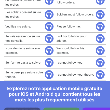
contentez-vous de suivre
follow orders.
les ordres.
Les soldats doivent suivre
Soldiers must follow orders.
les ordres.
Veuillez me suivre.
Please follow me.
Je vais essayer de suivre
I will try to follow your
vos conseils.
advice.
Nous devrions suivre son
We should follow his
exemple.
example.
Je n'arrive pas à te suivre.
I cannot follow you.
Je ne peux pas suivre votre
I cannot follow your theory.
théorie.
Explorez notre application mobile gratuite
pour iOS et Android qui contient tous les
mots les plus fréquemment utilisés