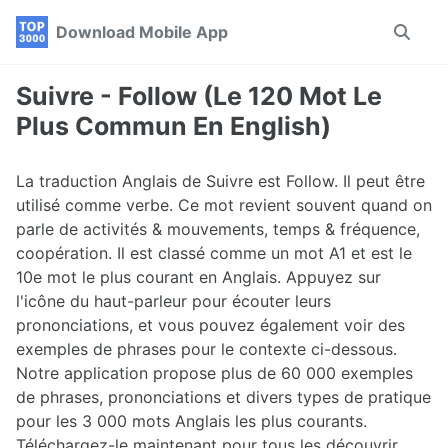
Skip
Skip
Skip
Download Mobile App
Toggle
to
to
to
search
primary
content
footer
navigation
Suivre - Follow (Le 120 Mot Le
Plus Commun En English)
La traduction Anglais de Suivre est Follow. Il peut être
utilisé comme verbe. Ce mot revient souvent quand on
parle de activités & mouvements, temps & fréquence,
coopération. Il est classé comme un mot A1 et est le
10e mot le plus courant en Anglais. Appuyez sur
l'icône du haut-parleur pour écouter leurs
prononciations, et vous pouvez également voir des
exemples de phrases pour le contexte ci-dessous.
Notre application propose plus de 60 000 exemples
de phrases, prononciations et divers types de pratique
pour les 3 000 mots Anglais les plus courants.
Téléchargez-le maintenant pour tous les découvrir.