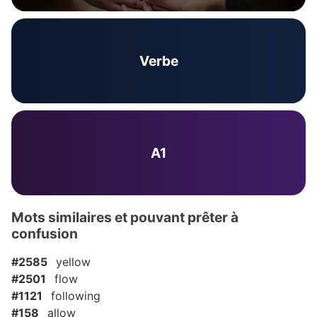
Verbe
A1
Mots similaires et pouvant prêter à
confusion
#2585
yellow
#2501
flow
#1121
following
#158
allow