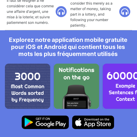
Il faut se résigner à ne
consider this merely as a
considérer cela que comme
matter of money, taking
une affaire d'argent, une
part in a lottery, and
mise à la loterie; et suivre
following your number
patiemment son numéro.
patiently.
Explorez notre application mobile gratuite
pour iOS et Android qui contient tous les
mots les plus fréquemment utilisés