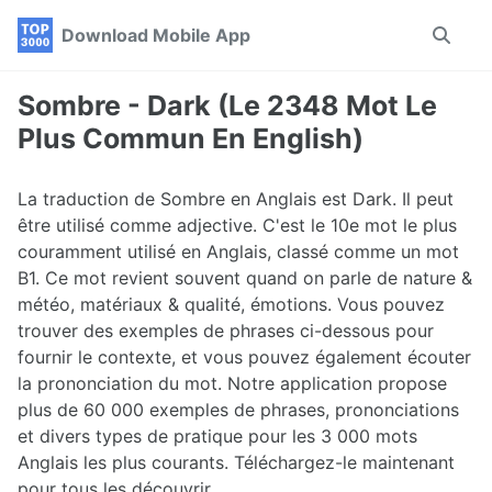
Skip
Skip
Skip
Download Mobile App
Toggle
to
to
to
search
primary
content
footer
navigation
Sombre - Dark (Le 2348 Mot Le
Plus Commun En English)
La traduction de Sombre en Anglais est Dark. Il peut
être utilisé comme adjective. C'est le 10e mot le plus
couramment utilisé en Anglais, classé comme un mot
B1. Ce mot revient souvent quand on parle de nature &
météo, matériaux & qualité, émotions. Vous pouvez
trouver des exemples de phrases ci-dessous pour
fournir le contexte, et vous pouvez également écouter
la prononciation du mot. Notre application propose
plus de 60 000 exemples de phrases, prononciations
et divers types de pratique pour les 3 000 mots
Anglais les plus courants. Téléchargez-le maintenant
pour tous les découvrir.