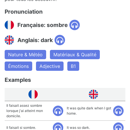
Pronunciation
Française: sombre
Anglais: dark
Nature & Météo
Matériaux & Qualité
Émotions
Adjective
B1
Examples
Il faisait assez sombre
It was quite dark when I got
lorsque j'ai atteint mon
home.
domicile.
Il faisait si sombre.
It was so dark.