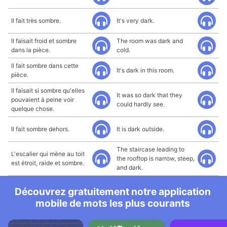
Il fait très sombre.
It's very dark.
Il faisait froid et sombre
The room was dark and
dans la pièce.
cold.
Il fait sombre dans cette
It's dark in this room.
pièce.
Il faisait si sombre qu'elles
It was so dark that they
pouvaient à peine voir
could hardly see.
quelque chose.
Il fait sombre dehors.
It is dark outside.
The staircase leading to
L'escalier qui mène au toit
the rooftop is narrow, steep,
est étroit, raide et sombre.
and dark.
Découvrez gratuitement notre application
mobile de mots les plus courants