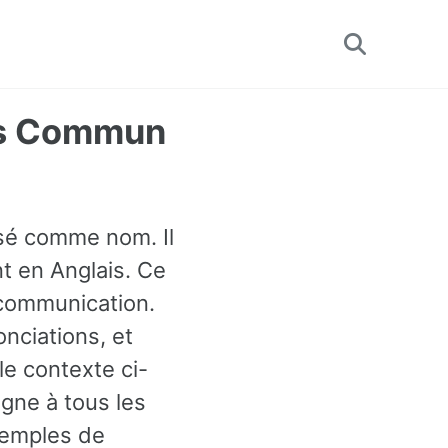
Toggle
search
lus Commun
lisé comme nom. Il
t en Anglais. Ce
 communication.
nciations, et
e contexte ci-
igne à tous les
xemples de