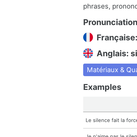
phrases, prononc
Pronunciatio
Française:
Anglais: s
Matériaux & Qua
Examples
Le silence fait la forc
Je n'aime pas le sile