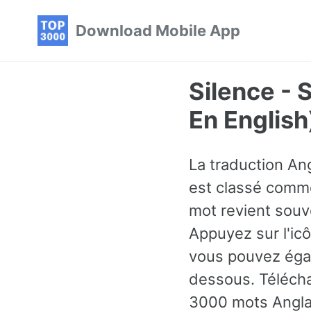
Skip
Skip
Skip
Download Mobile App
to
to
to
primary
content
footer
navigation
Silence - 
En English
La traduction Ang
est classé comme
mot revient souv
Appuyez sur l'ic
vous pouvez égal
dessous. Télécha
3000 mots Angla