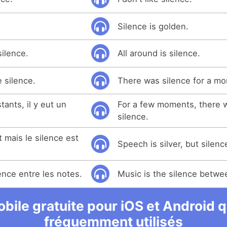
Silence is golden.
silence.
All around is silence.
 silence.
There was silence for a m
ants, il y eut un
For a few moments, there 
silence.
t mais le silence est
Speech is silver, but silenc
ence entre les notes.
Music is the silence betwe
bile gratuite pour iOS et Android qu
fréquemment utilisés