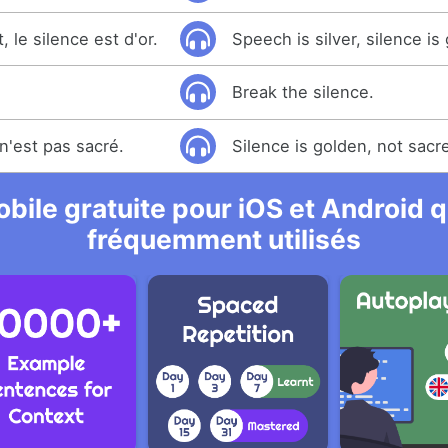
, le silence est d'or.
Speech is silver, silence is
Break the silence.
l n'est pas sacré.
Silence is golden, not sacr
bile gratuite pour iOS et Android qu
fréquemment utilisés