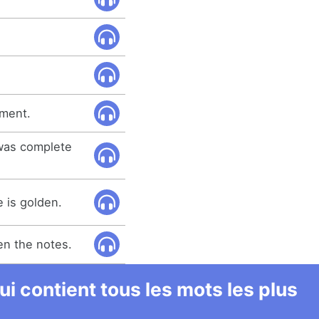
oment.
was complete
e is golden.
en the notes.
i contient tous les mots les plus