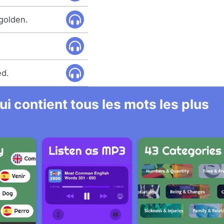
 golden.
ed.
i contient tous les mots les plus