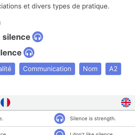
iations et divers types de pratique.
n
 silence
ilence
lité
Communication
Nom
A2
e.
Silence is strength.
nce.
I don't like silence.