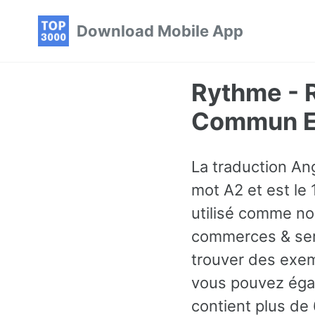
Skip
Skip
Skip
Download Mobile App
to
to
to
primary
content
footer
navigation
Rythme - R
Commun En
La traduction An
mot A2 et est le 
utilisé comme no
commerces & serv
trouver des exem
vous pouvez égal
contient plus de