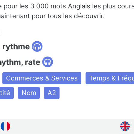
e pour les 3 000 mots Anglais les plus cour
aintenant pour tous les découvrir.
n
: rythme
hythm, rate
Commerces & Services
Temps & Fréq
tité
Nom
A2