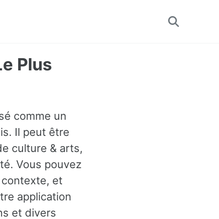
Toggle
search
Le Plus
assé comme un
s. Il peut être
 culture & arts,
ité. Vous pouvez
 contexte, et
re application
s et divers