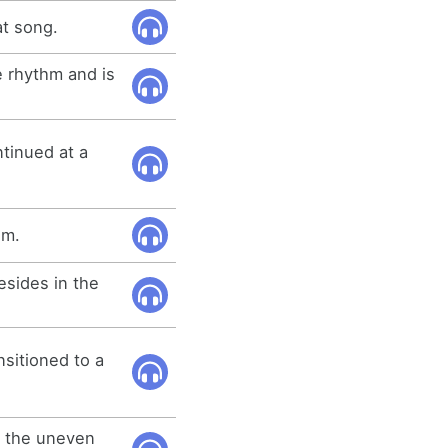
at song.
ce rhythm and is
tinued at a
hm.
esides in the
nsitioned to a
y the uneven