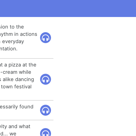
sion to the
ythm in actions
n everyday
ntation.
at a pizza at the
e-cream while
s alike dancing
 town festival
essarily found
vity and what
ed... we