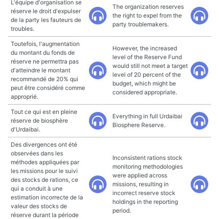
L'équipe d'organisation se
The organization reserves
réserve le droit d'expulser
the right to expel from the
de la party les fauteurs de
party troublemakers.
troubles.
Toutefois, l'augmentation
However, the increased
du montant du fonds de
level of the Reserve Fund
réserve ne permettra pas
would still not meet a target
d'atteindre le montant
level of 20 percent of the
recommandé de 20% qui
budget, which might be
peut être considéré comme
considered appropriate.
approprié.
Tout ce qui est en pleine
Everything in full Urdaibai
réserve de biosphère
Biosphere Reserve.
d'Urdaibai.
Des divergences ont été
observées dans les
Inconsistent rations stock
méthodes appliquées par
monitoring methodologies
les missions pour le suivi
were applied across
des stocks de rations, ce
missions, resulting in
qui a conduit à une
incorrect reserve stock
estimation incorrecte de la
holdings in the reporting
valeur des stocks de
period.
réserve durant la période