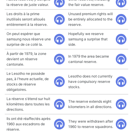
la réserve de juste valeur.
the fair value reserve.
Les droits à la prime
Unused premium rights will
inutilisés seront alloués
be entirely allocated to the
entièrement à la réserve.
reserve.
On peut espérer que
Hopefully we reserve
samsung nous réserve une
samsung a surprise that
surprise de ce coté la.
side.
À partir de 1979, la zone
In 1979 the area became
devient un réserve
cantonal reserve.
cantonale.
Le Lesotho ne possède
Lesotho does not currently
pas, à l'heure actuelle, de
have compulsory reserve
stocks de réserve
stocks.
obligatoires.
La réserve s'étend sur huit
The reserve extends eight
kilomètres dans toutes les
kilometers in all directions.
directions.
Ils ont été réaffectés après
They were withdrawn after
1960 aux escadrons de
1960 to reserve squadrons.
réserve.