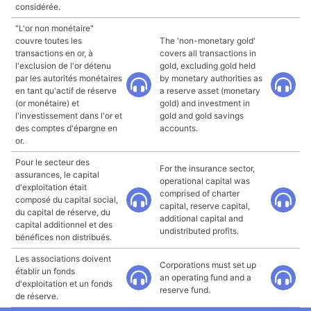
considérée.
"L'or non monétaire"
couvre toutes les
The 'non-monetary gold'
transactions en or, à
covers all transactions in
l'exclusion de l'or détenu
gold, excluding gold held
par les autorités monétaires
by monetary authorities as
en tant qu'actif de réserve
a reserve asset (monetary
(or monétaire) et
gold) and investment in
l'investissement dans l'or et
gold and gold savings
des comptes d'épargne en
accounts.
or.
Pour le secteur des
For the insurance sector,
assurances, le capital
operational capital was
d'exploitation était
comprised of charter
composé du capital social,
capital, reserve capital,
du capital de réserve, du
additional capital and
capital additionnel et des
undistributed profits.
bénéfices non distribués.
Les associations doivent
Corporations must set up
établir un fonds
an operating fund and a
d'exploitation et un fonds
reserve fund.
de réserve.