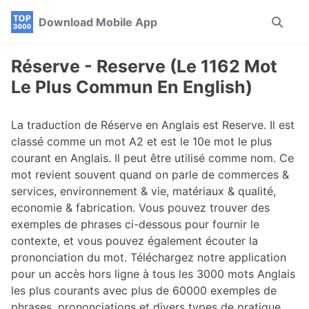
Skip
Skip
Skip
Download Mobile App
Toggle
to
to
to
search
primary
content
footer
navigation
Réserve - Reserve (Le 1162 Mot
Le Plus Commun En English)
La traduction de Réserve en Anglais est Reserve. Il est
classé comme un mot A2 et est le 10e mot le plus
courant en Anglais. Il peut être utilisé comme nom. Ce
mot revient souvent quand on parle de commerces &
services, environnement & vie, matériaux & qualité,
economie & fabrication. Vous pouvez trouver des
exemples de phrases ci-dessous pour fournir le
contexte, et vous pouvez également écouter la
prononciation du mot. Téléchargez notre application
pour un accès hors ligne à tous les 3000 mots Anglais
les plus courants avec plus de 60000 exemples de
phrases, prononciations et divers types de pratique.