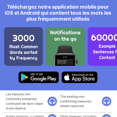
Téléchargez notre application mobile pour
iOS et Android qui contient tous les mots les
plus fréquemment utilisés
Les mesures non
The existing non-
conformes existantes
conforming measures
continuent de faire l'objet
remain reserved.
d'une réserve.
Autres réserves, y compris
Other reserves, including