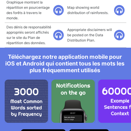
Graphique montrant la
répartition en pourcentage
Map showing world
des forêts à travers le
distribution of rainforests.
monde.
Des dénis de responsabilité
Appropriate disclaimers will
appropriés seront affichés
be posted on the Data
sur le site du Plan de
Distribution Plan.
répartition des données.
Téléchargez notre application mobile pour
iOS et Android qui contient tous les mots les
plus fréquemment utilisés