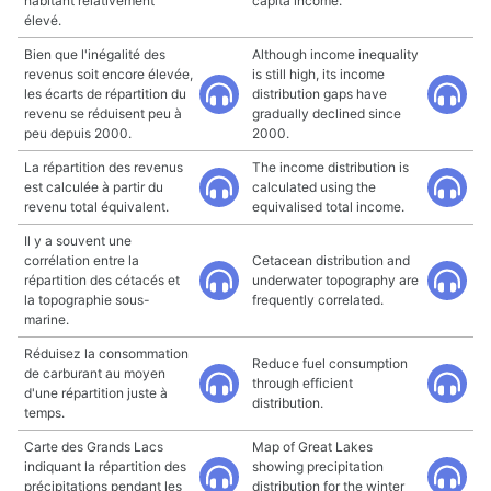
habitant relativement
capita income.
élevé.
Bien que l'inégalité des
Although income inequality
revenus soit encore élevée,
is still high, its income
les écarts de répartition du
distribution gaps have
revenu se réduisent peu à
gradually declined since
peu depuis 2000.
2000.
La répartition des revenus
The income distribution is
est calculée à partir du
calculated using the
revenu total équivalent.
equivalised total income.
Il y a souvent une
corrélation entre la
Cetacean distribution and
répartition des cétacés et
underwater topography are
la topographie sous-
frequently correlated.
marine.
Réduisez la consommation
Reduce fuel consumption
de carburant au moyen
through efficient
d'une répartition juste à
distribution.
temps.
Carte des Grands Lacs
Map of Great Lakes
indiquant la répartition des
showing precipitation
précipitations pendant les
distribution for the winter