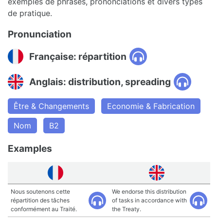
exemples de phrases, prononciations et divers types
de pratique.
Pronunciation
Française: répartition
Anglais: distribution, spreading
Être & Changements
Economie & Fabrication
Nom
B2
Examples
Nous soutenons cette
We endorse this distribution
répartition des tâches
of tasks in accordance with
conformément au Traité.
the Treaty.