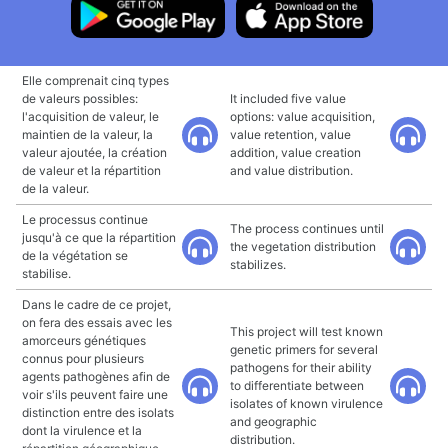
Elle comprenait cinq types
de valeurs possibles:
It included five value
l'acquisition de valeur, le
options: value acquisition,
maintien de la valeur, la
value retention, value
valeur ajoutée, la création
addition, value creation
de valeur et la répartition
and value distribution.
de la valeur.
Le processus continue
The process continues until
jusqu'à ce que la répartition
the vegetation distribution
de la végétation se
stabilizes.
stabilise.
Dans le cadre de ce projet,
on fera des essais avec les
This project will test known
amorceurs génétiques
genetic primers for several
connus pour plusieurs
pathogens for their ability
agents pathogènes afin de
to differentiate between
voir s'ils peuvent faire une
isolates of known virulence
distinction entre des isolats
and geographic
dont la virulence et la
distribution.