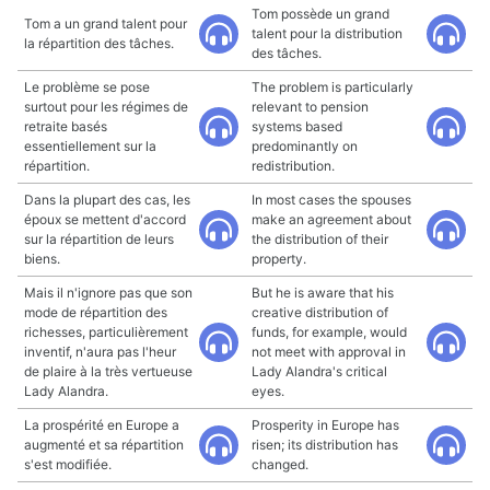
Tom possède un grand
Tom a un grand talent pour
talent pour la distribution
la répartition des tâches.
des tâches.
Le problème se pose
The problem is particularly
surtout pour les régimes de
relevant to pension
retraite basés
systems based
essentiellement sur la
predominantly on
répartition.
redistribution.
Dans la plupart des cas, les
In most cases the spouses
époux se mettent d'accord
make an agreement about
sur la répartition de leurs
the distribution of their
biens.
property.
Mais il n'ignore pas que son
But he is aware that his
mode de répartition des
creative distribution of
richesses, particulièrement
funds, for example, would
inventif, n'aura pas l'heur
not meet with approval in
de plaire à la très vertueuse
Lady Alandra's critical
Lady Alandra.
eyes.
La prospérité en Europe a
Prosperity in Europe has
augmenté et sa répartition
risen; its distribution has
s'est modifiée.
changed.