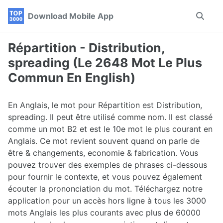
Skip
Skip
Skip
Download Mobile App
Toggle
to
to
to
search
primary
content
footer
navigation
Répartition - Distribution,
spreading (Le 2648 Mot Le Plus
Commun En English)
En Anglais, le mot pour Répartition est Distribution,
spreading. Il peut être utilisé comme nom. Il est classé
comme un mot B2 et est le 10e mot le plus courant en
Anglais. Ce mot revient souvent quand on parle de
être & changements, economie & fabrication. Vous
pouvez trouver des exemples de phrases ci-dessous
pour fournir le contexte, et vous pouvez également
écouter la prononciation du mot. Téléchargez notre
application pour un accès hors ligne à tous les 3000
mots Anglais les plus courants avec plus de 60000