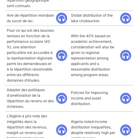
répartition géographique
sont connues.
Aire de répartition mondiale
Global distribution of the
du sucet de lac.
lake chubsucker.
Pour ce qui est des bourses
remises en fonction de la
With the 40% based on
performance scolaire (40
academic achievement,
%), une attention
consideration will also be
particulière est accordée à
given to regional
la représentation régionale
representation among
parmi les demandeuses et
applicants and a
à la répartition raisonnable
reasonable distribution
entre les différents
among program areas.
domaines d'études.
Adopter des politiques
Policies for improving
d'amélioration de la
income and asset
répartition du revenu et des
distribution.
richesses.
L'Algérie a pris note des
inégalités dans la
Algeria noted income
répartition des revenus,
distribution inequalities,
malgré un revenu par
despite relatively high per