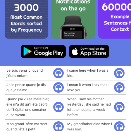
Je suis venu ici quand
I came here when I was a
j'étais enfant.
kid.
Je le pense quand je dis
I mean it when I say that I
que je t'aime.
love you.
Quand j'ai vu sa mère hier,
When I saw his mother
elle m'a dit qu'il était sorti
yesterday, she said he had
de l'hôpital une semaine
left the hospital a week
auparavant.
before.
Mon grand-père est mort
My grandfather died when I
quand j'étais petit.
was boy.