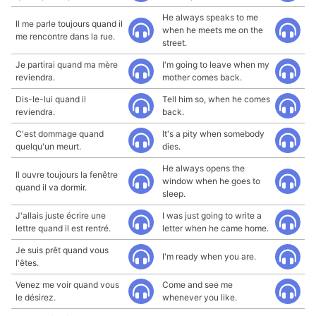
He always speaks to me
Il me parle toujours quand il
when he meets me on the
me rencontre dans la rue.
street.
Je partirai quand ma mère
I'm going to leave when my
reviendra.
mother comes back.
Dis-le-lui quand il
Tell him so, when he comes
reviendra.
back.
C'est dommage quand
It's a pity when somebody
quelqu'un meurt.
dies.
He always opens the
Il ouvre toujours la fenêtre
window when he goes to
quand il va dormir.
sleep.
J'allais juste écrire une
I was just going to write a
lettre quand il est rentré.
letter when he came home.
Je suis prêt quand vous
I'm ready when you are.
l'êtes.
Venez me voir quand vous
Come and see me
le désirez.
whenever you like.