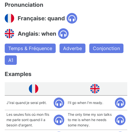
Pronunciation
Française: quand
Anglais: when
Temps & Fréquence
Adverbe
Conjonction
A1
Examples
J'irai quand je serai prêt.
I'll go when I'm ready.
Les seules fois où mon fils
The only time my son talks
me parle sont quand il a
to me is when he needs
besoin d'argent.
some money.