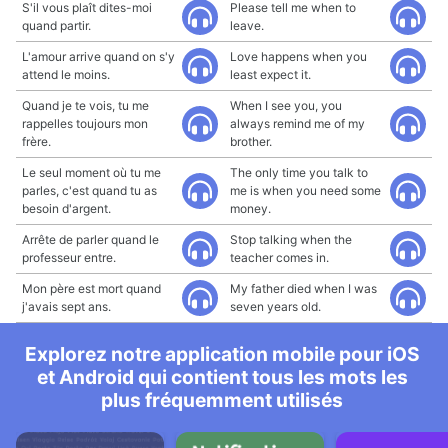
S'il vous plaît dites-moi
Please tell me when to
quand partir.
leave.
L'amour arrive quand on s'y
Love happens when you
attend le moins.
least expect it.
Quand je te vois, tu me
When I see you, you
rappelles toujours mon
always remind me of my
frère.
brother.
Le seul moment où tu me
The only time you talk to
parles, c'est quand tu as
me is when you need some
besoin d'argent.
money.
Arrête de parler quand le
Stop talking when the
professeur entre.
teacher comes in.
Mon père est mort quand
My father died when I was
j'avais sept ans.
seven years old.
Explorez notre application mobile pour iOS
et Android qui contient tous les mots les
plus fréquemment utilisés