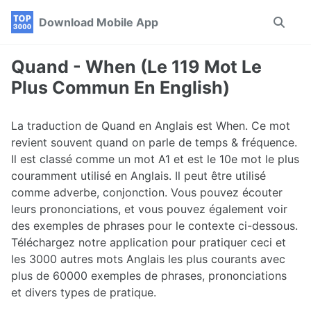
Skip
Skip
Skip
Download Mobile App
Toggle
to
to
to
search
primary
content
footer
navigation
Quand - When (Le 119 Mot Le
Plus Commun En English)
La traduction de Quand en Anglais est When. Ce mot
revient souvent quand on parle de temps & fréquence.
Il est classé comme un mot A1 et est le 10e mot le plus
couramment utilisé en Anglais. Il peut être utilisé
comme adverbe, conjonction. Vous pouvez écouter
leurs prononciations, et vous pouvez également voir
des exemples de phrases pour le contexte ci-dessous.
Téléchargez notre application pour pratiquer ceci et
les 3000 autres mots Anglais les plus courants avec
plus de 60000 exemples de phrases, prononciations
et divers types de pratique.