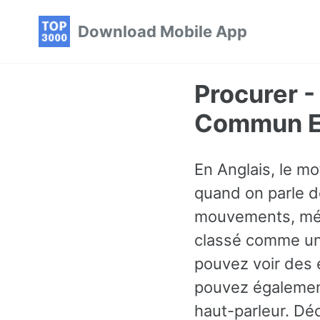
Skip
Skip
Skip
Download Mobile App
to
to
to
primary
content
footer
navigation
Procurer -
Commun En
En Anglais, le mo
quand on parle d
mouvements, médi
classé comme un 
pouvez voir des 
pouvez également
haut-parleur. Dé