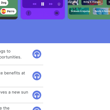
ngs to
portunities.
e benefits at
lves a new sun
e the