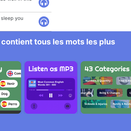
s sleep you
 contient tous les mots les plus