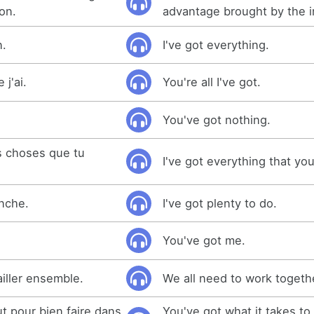
ion.
advantage brought by the i
n.
I've got everything.
 j'ai.
You're all I've got.
You've got nothing.
es choses que tu
I've got everything that yo
anche.
I've got plenty to do.
You've got me.
ailler ensemble.
We all need to work togeth
ut pour bien faire dans
You've got what it takes to 