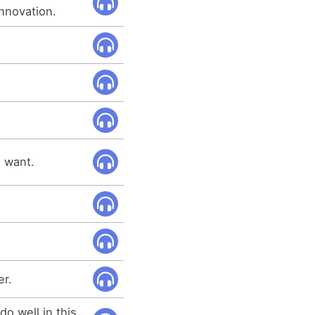
nnovation.
u want.
er.
do well in this