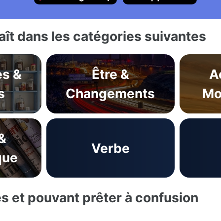
ît dans les catégories suivantes
s &
Être &
A
s
Changements
Mo
&
Verbe
que
es et pouvant prêter à confusion