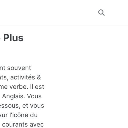
Toggle
search
 Plus
ent souvent
s, activités &
e verbe. Il est
 Anglais. Vous
essous, et vous
ur l'icône du
s courants avec