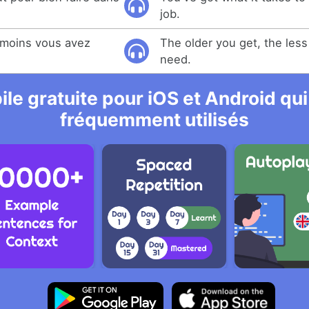
job.
, moins vous avez
The older you get, the les
need.
le gratuite pour iOS et Android qui
fréquemment utilisés