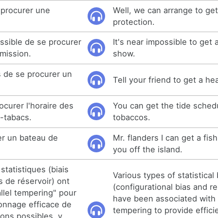
 procurer une
Well, we can arrange to ge
protection.
ssible de se procurer
It's near impossible to get a
mission.
show.
s de se procurer un
Tell your friend to get a he
curer l'horaire des
You can get the tide schedu
-tabacs.
tobaccos.
er un bateau de
Mr. flanders I can get a fis
you off the island.
statistiques (biais
Various types of statistical 
s de réservoir) ont
(configurational bias and re
llel tempering" pour
have been associated with 
lonnage efficace de
tempering to provide effici
ions possibles, y