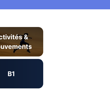
ctivités &
uvements
B1