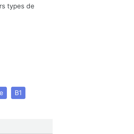
rs types de
e
B1