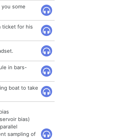
t you some
 ticket for his
adset.
le in bars-
hing boat to take
bias
servoir bias)
parallel
ent sampling of