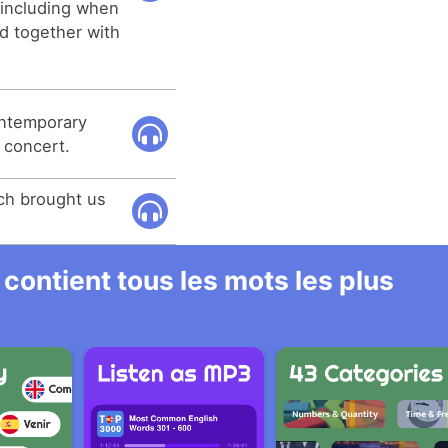
, including when
ed together with
ontemporary
 concert.
ch brought us
 contient tous les mots les plus