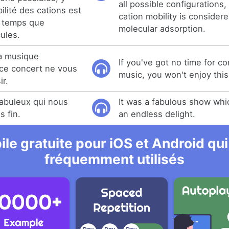
all possible configurations
lité des cations est
cation mobility is consider
 temps que
molecular adsorption.
ules.
la musique
If you've got no time for c
 ce concert ne vous
music, you won't enjoy this
ir.
fabuleux qui nous
It was a fabulous show whi
s fin.
an endless delight.
le gratuite pour iOS et Android qui
fréquemment utilisés