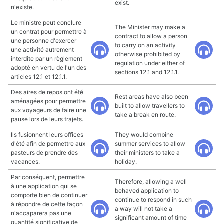
exist.
n'existe.
Le ministre peut conclure
The Minister may make a
un contrat pour permettre à
contract to allow a person
une personne d'exercer
to carry on an activity
une activité autrement
otherwise prohibited by
interdite par un règlement
regulation under either of
adopté en vertu de l'un des
sections 12.1 and 12.1.1.
articles 12.1 et 12.1.1.
Des aires de repos ont été
Rest areas have also been
aménagées pour permettre
built to allow travellers to
aux voyageurs de faire une
take a break en route.
pause lors de leurs trajets.
Ils fusionnent leurs offices
They would combine
d'été afin de permettre aux
summer services to allow
pasteurs de prendre des
their ministers to take a
vacances.
holiday.
Par conséquent, permettre
Therefore, allowing a well
à une application qui se
behaved application to
comporte bien de continuer
continue to respond in such
à répondre de cette façon
a way will not take a
n'accaparera pas une
significant amount of time
quantité significative de