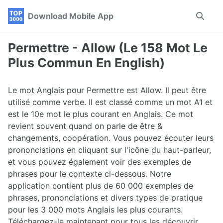
Skip
Skip
Skip
Download Mobile App
Toggle
to
to
to
search
primary
content
footer
navigation
Permettre - Allow (Le 158 Mot Le
Plus Commun En English)
Le mot Anglais pour Permettre est Allow. Il peut être
utilisé comme verbe. Il est classé comme un mot A1 et
est le 10e mot le plus courant en Anglais. Ce mot
revient souvent quand on parle de être &
changements, coopération. Vous pouvez écouter leurs
prononciations en cliquant sur l'icône du haut-parleur,
et vous pouvez également voir des exemples de
phrases pour le contexte ci-dessous. Notre
application contient plus de 60 000 exemples de
phrases, prononciations et divers types de pratique
pour les 3 000 mots Anglais les plus courants.
Téléchargez-le maintenant pour tous les découvrir.