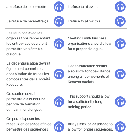
Je refuse de le permettre.
I refuse to allow it.
Je refuse de permettre ça.
I refuse to allow this.
Les réunions avec les
organisations représentant
Meetings with business
les entreprises devraient
organisations should allow
permettre un véritable
for a proper dialogue.
dialogue.
La décentralisation devrait
Decentralization should
également permettre la
also allow for coexistence
cohabitation de toutes les
among all components of
composantes de la société
Kosovar society.
kosovare.
Ce soutien devrait
This support should allow
permettre d'assurer une
for a sufficiently long
période de formation
training period.
suffisamment longue.
On peut disposer les
réseaux en cascade afin de
Arrays may be cascaded to
permettre des séquences
allow for longer sequences.