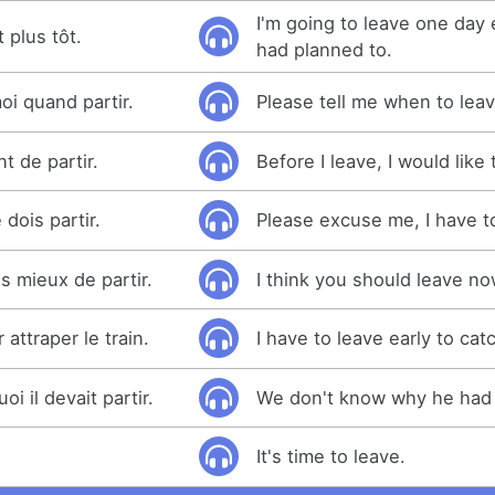
I'm going to leave one day e
t plus tôt.
had planned to.
moi quand partir.
Please tell me when to leav
nt de partir.
Before I leave, I would like
 dois partir.
Please excuse me, I have t
s mieux de partir.
I think you should leave no
 attraper le train.
I have to leave early to catc
i il devait partir.
We don't know why he had 
.
It's time to leave.