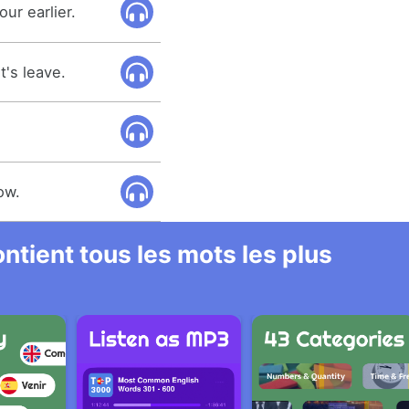
our earlier.
t's leave.
ow.
ntient tous les mots les plus