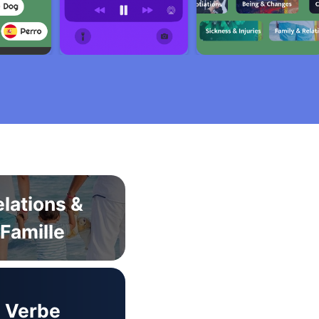
elations &
Famille
Verbe