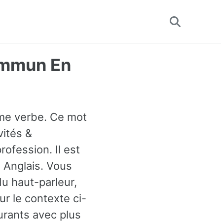
Toggle
search
Commun En
omme verbe. Ce mot
vités &
rofession. Il est
 Anglais. Vous
du haut-parleur,
r le contexte ci-
urants avec plus