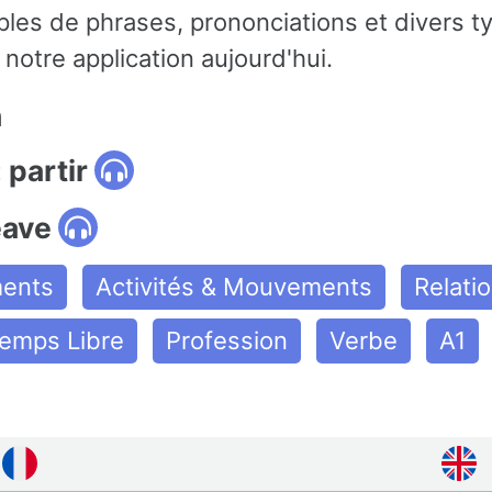
es de phrases, prononciations et divers t
notre application aujourd'hui.
n
 partir
eave
ments
Activités & Mouvements
Relati
Temps Libre
Profession
Verbe
A1