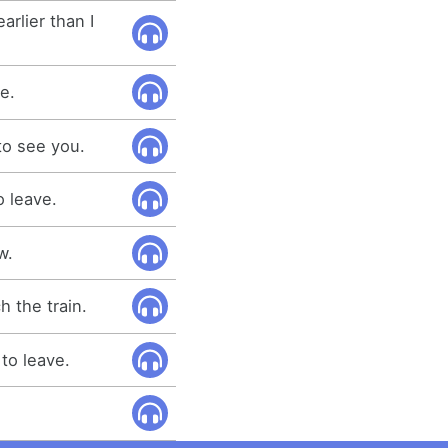
arlier than I
e.
 to see you.
o leave.
w.
h the train.
to leave.