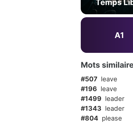
Temps Li
A1
Mots similair
#507
leave
#196
leave
#1499
leader
#1343
leader
#804
please