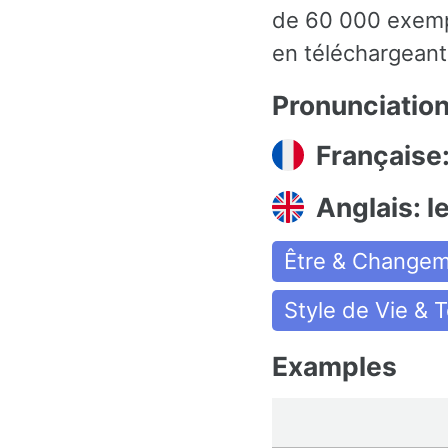
de 60 000 exempl
en téléchargeant 
Pronunciatio
Française:
Anglais: l
Être & Change
Style de Vie & 
Examples