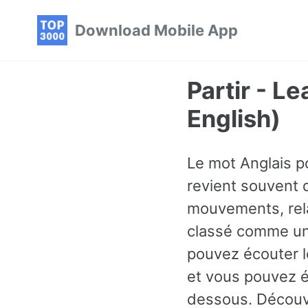
Skip
Skip
Skip
Download Mobile App
to
to
to
primary
content
footer
navigation
Partir - L
English)
Le mot Anglais po
revient souvent 
mouvements, relat
classé comme un 
pouvez écouter le
et vous pouvez é
dessous. Découvr