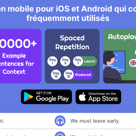
n mobile pour iOS et Android qui co
fréquemment utilisés
t.
We must leave early.