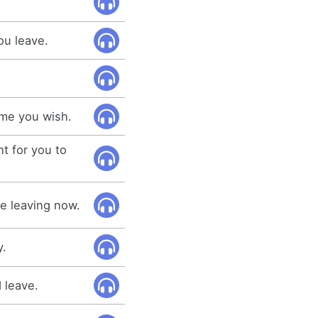
ou leave.
ime you wish.
ght for you to
 be leaving now.
y.
d leave.