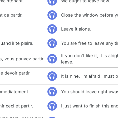
 maintenant.
We ought to leave now.
t de partir.
Close the window before y
Leave it alone.
uand il te plaira.
You are free to leave any t
If you don't like it, it is alri
s, vous pouvez partir.
leave.
de devoir partir
It is nine. I'm afraid I must
immédiatement.
You should leave right awa
r ceci et partir.
I just want to finish this an