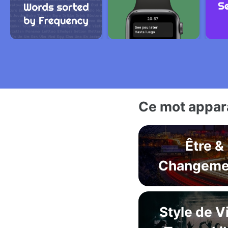
Ce mot appara
Être &
Changeme
Style de V