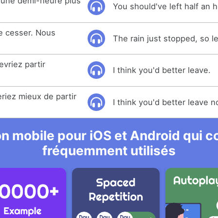
r une demi-heure plus
You should've left half an h
de cesser. Nous
The rain just stopped, so le
vriez partir
I think you'd better leave.
riez mieux de partir
I think you'd better leave n
n mobile pour iOS et Android qui co
fréquemment utilisés