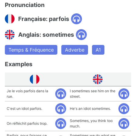
Pronunciation
Française: parfois
Anglais: sometimes
Temps & Fréquence
Adverbe
A1
Examples
Je le vois parfois dans la
I sometimes see him on the
rue.
street.
C'est un idiot parfois.
He's an idiot sometimes.
Sometimes, you think too
On réfléchit parfois trop.
much.
Parfois, nous faisons ce
Sometimes we do what we