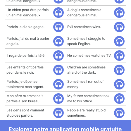
un animal dangereux.
dangerous animal.
Un chien peut être parfois
A dog is sometimes a
un animal dangereux.
dangerous animal.
Parfois le diable gagne.
Evil sometimes wins.
Parfois, j'ai du mal à parler
Sometimes I struggle to
anglais.
speak English.
Il regarde parfois la télé.
He sometimes watches TV.
Les enfants ont parfois
Children are sometimes
peur dans le noir.
afraid of the dark.
Parfois, je dépense
Sometimes I run out of
totalement mon argent.
money.
Mon père m'emmenait
My father sometimes took
parfois à son bureau.
me to his office.
Les gens sont vraiment
People are really stupid
stupides parfois.
sometimes.
Explorez notre application mobile gratuite