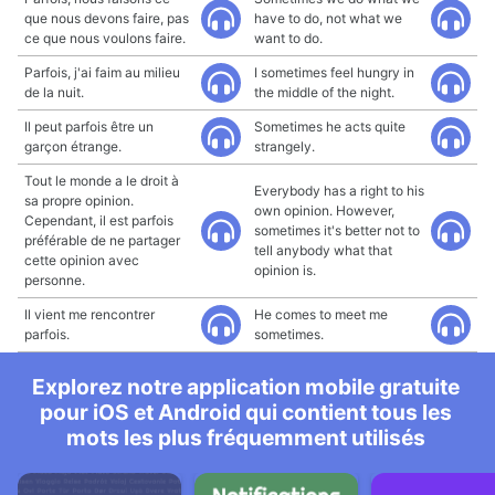
que nous devons faire, pas
have to do, not what we
ce que nous voulons faire.
want to do.
Parfois, j'ai faim au milieu
I sometimes feel hungry in
de la nuit.
the middle of the night.
Il peut parfois être un
Sometimes he acts quite
garçon étrange.
strangely.
Tout le monde a le droit à
Everybody has a right to his
sa propre opinion.
own opinion. However,
Cependant, il est parfois
sometimes it's better not to
préférable de ne partager
tell anybody what that
cette opinion avec
opinion is.
personne.
Il vient me rencontrer
He comes to meet me
parfois.
sometimes.
Explorez notre application mobile gratuite
pour iOS et Android qui contient tous les
mots les plus fréquemment utilisés