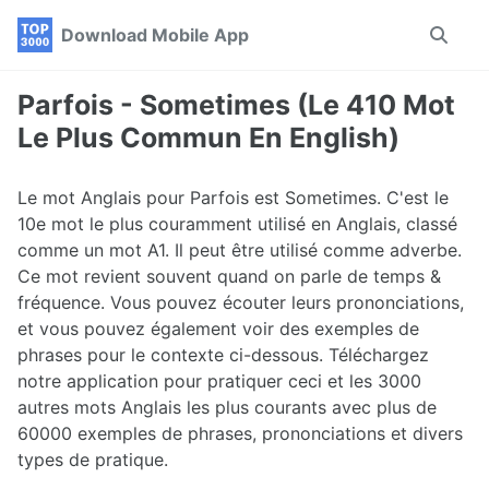
Skip
Skip
Skip
Download Mobile App
Toggle
to
to
to
search
primary
content
footer
navigation
Parfois - Sometimes (Le 410 Mot
Le Plus Commun En English)
Le mot Anglais pour Parfois est Sometimes. C'est le
10e mot le plus couramment utilisé en Anglais, classé
comme un mot A1. Il peut être utilisé comme adverbe.
Ce mot revient souvent quand on parle de temps &
fréquence. Vous pouvez écouter leurs prononciations,
et vous pouvez également voir des exemples de
phrases pour le contexte ci-dessous. Téléchargez
notre application pour pratiquer ceci et les 3000
autres mots Anglais les plus courants avec plus de
60000 exemples de phrases, prononciations et divers
types de pratique.