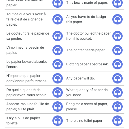
This box is made of paper.
papier.
Tout ce que vous avez à
All you have to do is sign
faire c'est de signer ce
this paper.
papier.
Le docteur tira le papier de
The doctor pulled the paper
sa poche.
from his pocket.
L'imprimeur a besoin de
The printer needs paper.
papier.
Le papier buvard absorbe
Blotting paper absorbs ink.
l'encre.
N’importe quel papier
Any paper will do.
conviendra parfaitement.
De quelle quantité de
What quantity of paper do
papier avez-vous besoin
you need
Apporte-moi une feuille de
Bring me a sheet of paper,
papier, s'il te plaît.
please.
Il n'y a plus de papier
There's no toilet paper
toilette