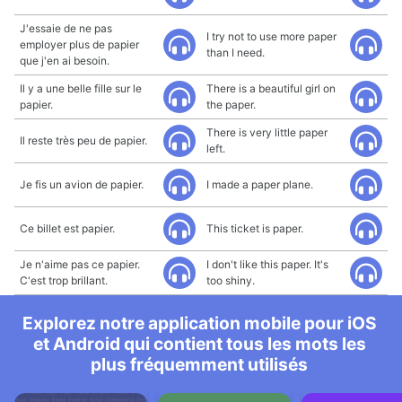
J'essaie de ne pas
I try not to use more paper
employer plus de papier
than I need.
que j'en ai besoin.
Il y a une belle fille sur le
There is a beautiful girl on
papier.
the paper.
There is very little paper
Il reste très peu de papier.
left.
Je fis un avion de papier.
I made a paper plane.
Ce billet est papier.
This ticket is paper.
Je n'aime pas ce papier.
I don't like this paper. It's
C'est trop brillant.
too shiny.
Explorez notre application mobile pour iOS
et Android qui contient tous les mots les
plus fréquemment utilisés