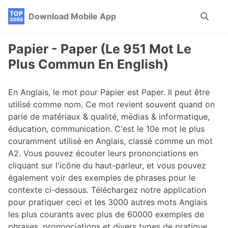
Skip
Skip
Skip
Download Mobile App
Toggle
to
to
to
search
primary
content
footer
navigation
Papier - Paper (Le 951 Mot Le
Plus Commun En English)
En Anglais, le mot pour Papier est Paper. Il peut être
utilisé comme nom. Ce mot revient souvent quand on
parle de matériaux & qualité, médias & informatique,
éducation, communication. C'est le 10e mot le plus
couramment utilisé en Anglais, classé comme un mot
A2. Vous pouvez écouter leurs prononciations en
cliquant sur l'icône du haut-parleur, et vous pouvez
également voir des exemples de phrases pour le
contexte ci-dessous. Téléchargez notre application
pour pratiquer ceci et les 3000 autres mots Anglais
les plus courants avec plus de 60000 exemples de
phrases, prononciations et divers types de pratique.