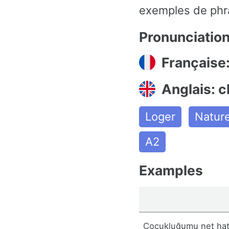
exemples de phra
Pronunciatio
Française:
Anglais: c
Loger
Natur
A2
Examples
Çocukluğumu net hatı