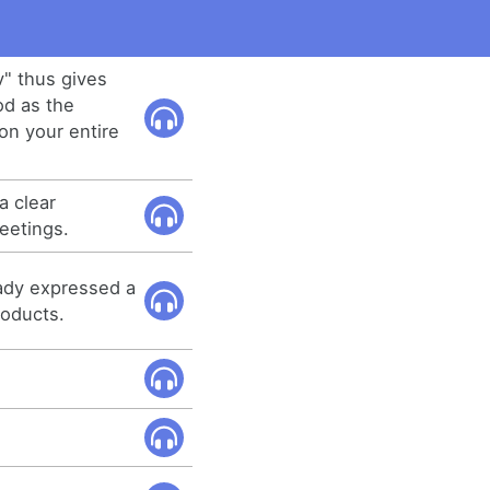
" thus gives
od as the
on your entire
 clear
eetings.
ady expressed a
roducts.