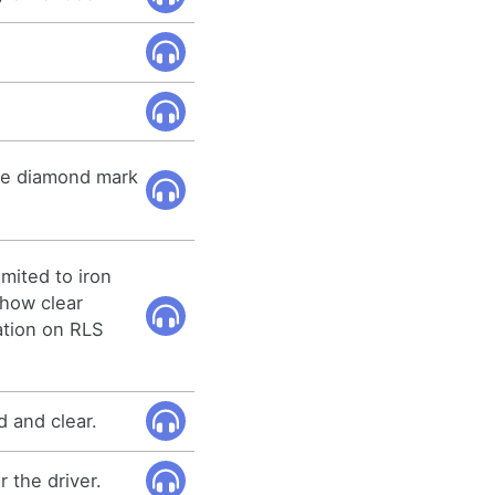
 the diamond mark
imited to iron
show clear
ation on RLS
 and clear.
r the driver.