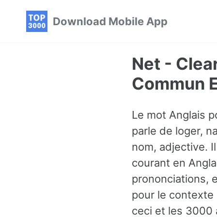
Skip
Skip
Skip
Download Mobile App
to
to
to
primary
content
footer
navigation
Net - Clea
Commun En
Le mot Anglais p
parle de loger, n
nom, adjective. I
courant en Angla
prononciations, 
pour le contexte
ceci et les 3000