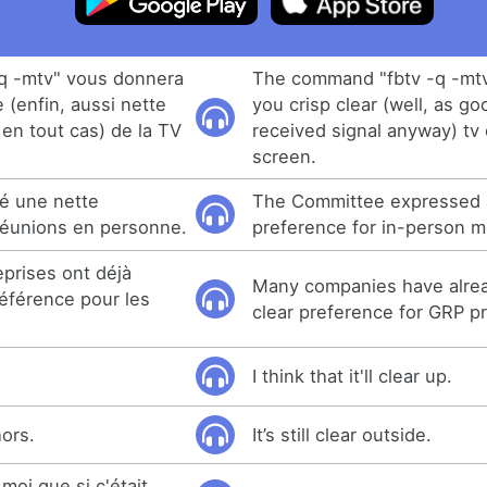
q -mtv" vous donnera
The command "fbtv -q -mtv
 (enfin, aussi nette
you crisp clear (well, as go
 en tout cas) de la TV
received signal anyway) tv 
screen.
é une nette
The Committee expressed a
réunions en personne.
preference for in-person m
prises ont déjà
Many companies have alre
éférence pour les
clear preference for GRP p
I think that it'll clear up.
hors.
It’s still clear outside.
 moi que si c'était