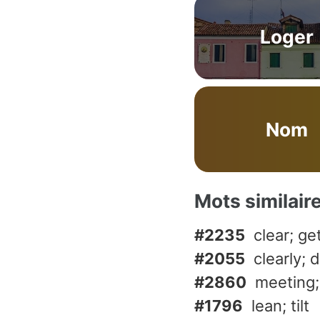
Loger
Nom
Mots similair
#2235
clear; get
#2055
clearly; d
#2860
meeting;
#1796
lean; tilt