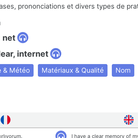
ses, prononciations et divers types de pra
n
 net
lear, internet
e & Météo
Matériaux & Qualité
Nom
rlıyorum.
I have a clear memory of m