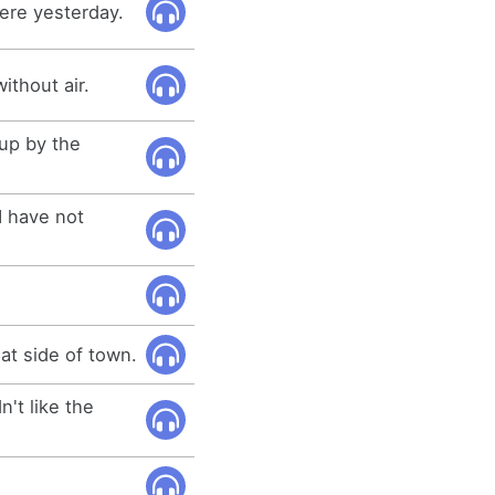
 were yesterday.
without air.
 up by the
 I have not
at side of town.
n't like the