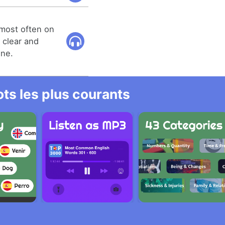
 most often on
 clear and
one.
ts les plus courants