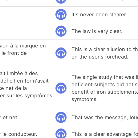
It's never been clearer.
The law is very clear.
sion à la marque en
This is a clear allusion to
le front de
on the user's forehead.
ait limitée à des
The single study that was l
éficit en fer n'avait
deficient subjects did not 
e net de la
benefit of iron supplement
fer sur les symptômes
symptoms.
r et net.
That was the message, loud
 le conducteur.
This is a clear advantage fo