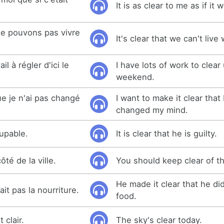
It is as clear to me as if it
 ne pouvons pas vivre
It's clear that we can't live 
l à régler d'ici le
I have lots of work to clear
weekend.
ue je n'ai pas changé
I want to make it clear that
changed my mind.
coupable.
It is clear that he is guilty.
ôté de la ville.
You should keep clear of th
He made it clear that he did
mait pas la nourriture.
food.
 clair.
The sky's clear today.