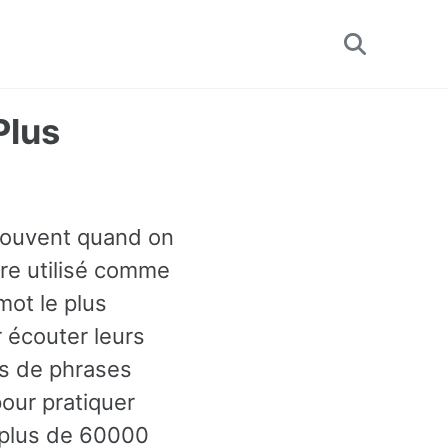
Toggle
search
Plus
 souvent quand on
tre utilisé comme
mot le plus
 écouter leurs
es de phrases
our pratiquer
c plus de 60000