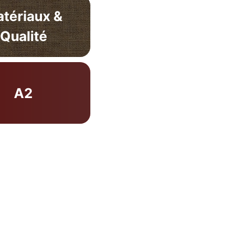
tériaux &
Qualité
A2