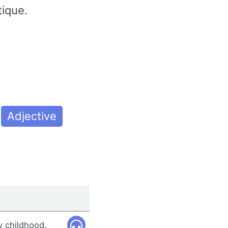
tique.
Adjective
y childhood.