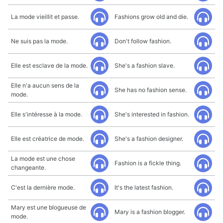
La mode vieillit et passe.
Fashions grow old and die.
Ne suis pas la mode.
Don't follow fashion.
Elle est esclave de la mode.
She's a fashion slave.
Elle n'a aucun sens de la
She has no fashion sense.
mode.
Elle s'intéresse à la mode.
She's interested in fashion.
Elle est créatrice de mode.
She's a fashion designer.
La mode est une chose
Fashion is a fickle thing.
changeante.
C'est la dernière mode.
It's the latest fashion.
Mary est une blogueuse de
Mary is a fashion blogger.
mode.