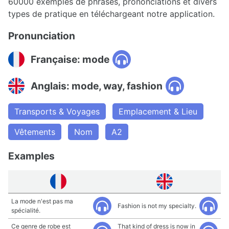
60000 exemples de phrases, prononciations et divers
types de pratique en téléchargeant notre application.
Pronunciation
Française: mode
Anglais: mode, way, fashion
Transports & Voyages
Emplacement & Lieu
Vêtements
Nom
A2
Examples
La mode n'est pas ma
Fashion is not my specialty.
spécialité.
Ce genre de robe est
That kind of dress is now in