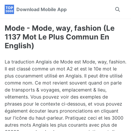
Skip
Skip
Skip
Download Mobile App
Toggle
to
to
to
search
primary
content
footer
navigation
Mode - Mode, way, fashion (Le
1137 Mot Le Plus Commun En
English)
La traduction Anglais de Mode est Mode, way, fashion.
Il est classé comme un mot A2 et est le 10e mot le
plus couramment utilisé en Anglais. Il peut être utilisé
comme nom. Ce mot revient souvent quand on parle
de transports & voyages, emplacement & lieu,
vêtements. Vous pouvez voir des exemples de
phrases pour le contexte ci-dessous, et vous pouvez
également écouter leurs prononciations en cliquant
sur l'icône du haut-parleur. Pratiquez ceci et les 3000
autres mots Anglais les plus courants avec plus de