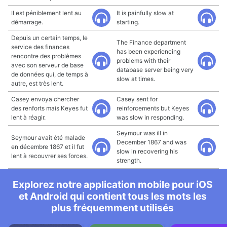
Il est péniblement lent au
It is painfully slow at
démarrage.
starting.
Depuis un certain temps, le
The Finance department
service des finances
has been experiencing
rencontre des problèmes
problems with their
avec son serveur de base
database server being very
de données qui, de temps à
slow at times.
autre, est très lent.
Casey envoya chercher
Casey sent for
des renforts mais Keyes fut
reinforcements but Keyes
lent à réagir.
was slow in responding.
Seymour was ill in
Seymour avait été malade
December 1867 and was
en décembre 1867 et il fut
slow in recovering his
lent à recouvrer ses forces.
strength.
Explorez notre application mobile pour iOS
et Android qui contient tous les mots les
plus fréquemment utilisés