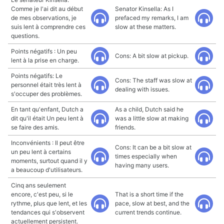
Comme je l'ai dit au début
Senator Kinsella: As I
de mes observations, je
prefaced my remarks, I am
suis lent à comprendre ces
slow at these matters.
questions.
Points négatifs : Un peu
Cons: A bit slow at pickup.
lent à la prise en charge.
Points négatifs: Le
Cons: The staff was slow at
personnel était très lent à
dealing with issues.
s'occuper des problèmes.
En tant qu'enfant, Dutch a
As a child, Dutch said he
dit qu'il était Un peu lent à
was a little slow at making
se faire des amis.
friends.
Inconvénients : Il peut être
Cons: It can be a bit slow at
un peu lent à certains
times especially when
moments, surtout quand il y
having many users.
a beaucoup d'utilisateurs.
Cinq ans seulement
encore, c'est peu, si le
That is a short time if the
rythme, plus que lent, et les
pace, slow at best, and the
tendances qui s'observent
current trends continue.
actuellement persistent.