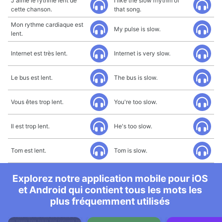
J'aime le rythme lent de
I like the slow rhythm of
cette chanson.
that song.
Mon rythme cardiaque est
My pulse is slow.
lent.
Internet est très lent.
Internet is very slow.
Le bus est lent.
The bus is slow.
Vous êtes trop lent.
You're too slow.
Il est trop lent.
He's too slow.
Tom est lent.
Tom is slow.
Explorez notre application mobile pour iOS
et Android qui contient tous les mots les
plus fréquemment utilisés