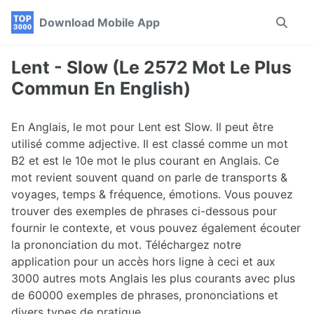
Skip
Skip
Skip
Download Mobile App
Toggle
to
to
to
search
primary
content
footer
navigation
Lent - Slow (Le 2572 Mot Le Plus
Commun En English)
En Anglais, le mot pour Lent est Slow. Il peut être
utilisé comme adjective. Il est classé comme un mot
B2 et est le 10e mot le plus courant en Anglais. Ce
mot revient souvent quand on parle de transports &
voyages, temps & fréquence, émotions. Vous pouvez
trouver des exemples de phrases ci-dessous pour
fournir le contexte, et vous pouvez également écouter
la prononciation du mot. Téléchargez notre
application pour un accès hors ligne à ceci et aux
3000 autres mots Anglais les plus courants avec plus
de 60000 exemples de phrases, prononciations et
divers types de pratique.