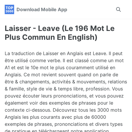
Skip
Skip
Skip
Download Mobile App
Toggle
to
to
to
search
primary
content
footer
navigation
Laisser - Leave (Le 196 Mot Le
Plus Commun En English)
La traduction de Laisser en Anglais est Leave. Il peut
être utilisé comme verbe. Il est classé comme un mot
A1 et est le 10e mot le plus couramment utilisé en
Anglais. Ce mot revient souvent quand on parle de
être & changements, activités & mouvements, relations
& famille, style de vie & temps libre, profession. Vous
pouvez écouter leurs prononciations, et vous pouvez
également voir des exemples de phrases pour le
contexte ci-dessous. Découvrez tous les 3000 mots
Anglais les plus courants avec plus de 60000
exemples de phrases, prononciations et divers types
de pratique en téléchargeant notre application.