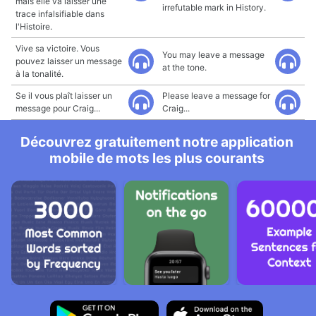
mais elle va laisser une
irrefutable mark in History.
trace infalsifiable dans
l'Histoire.
Vive sa victoire. Vous
You may leave a message
pouvez laisser un message
at the tone.
à la tonalité.
Se il vous plaît laisser un
Please leave a message for
message pour Craig...
Craig...
Découvrez gratuitement notre application
mobile de mots les plus courants