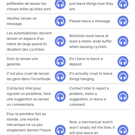
préférable de laisser les
just leave things how they
choses telles qu'elles sont.
are.
Veuillez laisser un
Please leave a message.
message.
Les automobilistes doivent
Motorists must leave at
laisser un espace d'un
least a metre-wide buffer
mètre de large quand ils
when passing cyclists.
doublent des cyclistes.
Dois-je laisser une
Do I have to leave a
garantie
deposit
C'est plus cruel de laisser
It's actually cruel to leave
les gens dans l'incertitude.
things hanging
Contactez Intel pour
Contact Intel to report a
signaler un problème, faire
problem, make a
une suggestion ou laisser
suggestion, or leave a
un commentaire.
comment.
Pour la première fois au
monde, une montre
Now, a mechanical watch
mécanique ne va pas
won't simply tell the time, it
simplement donner l'heure
will also leave an