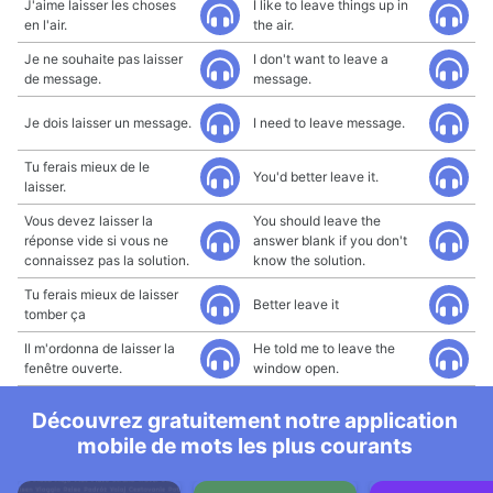
J'aime laisser les choses
I like to leave things up in
en l'air.
the air.
Je ne souhaite pas laisser
I don't want to leave a
de message.
message.
Je dois laisser un message.
I need to leave message.
Tu ferais mieux de le
You'd better leave it.
laisser.
Vous devez laisser la
You should leave the
réponse vide si vous ne
answer blank if you don't
connaissez pas la solution.
know the solution.
Tu ferais mieux de laisser
Better leave it
tomber ça
Il m'ordonna de laisser la
He told me to leave the
fenêtre ouverte.
window open.
Découvrez gratuitement notre application
mobile de mots les plus courants