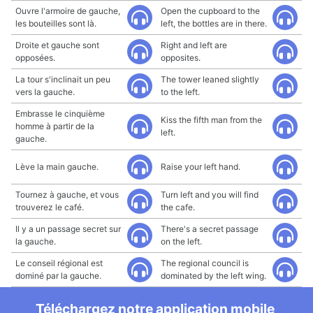
Ouvre l'armoire de gauche,
Open the cupboard to the
les bouteilles sont là.
left, the bottles are in there.
Droite et gauche sont
Right and left are
opposées.
opposites.
La tour s'inclinait un peu
The tower leaned slightly
vers la gauche.
to the left.
Embrasse le cinquième
Kiss the fifth man from the
homme à partir de la
left.
gauche.
Lève la main gauche.
Raise your left hand.
Tournez à gauche, et vous
Turn left and you will find
trouverez le café.
the cafe.
Il y a un passage secret sur
There's a secret passage
la gauche.
on the left.
Le conseil régional est
The regional council is
dominé par la gauche.
dominated by the left wing.
Téléchargez notre application mobile