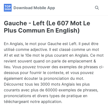
Skip
Skip
Skip
Download Mobile App
Toggle
to
to
to
search
primary
content
footer
navigation
Gauche - Left (Le 607 Mot Le
Plus Commun En English)
En Anglais, le mot pour Gauche est Left. Il peut être
utilisé comme adjective. Il est classé comme un mot
A1 et est le 10e mot le plus courant en Anglais. Ce mot
revient souvent quand on parle de emplacement &
lieu. Vous pouvez trouver des exemples de phrases ci-
dessous pour fournir le contexte, et vous pouvez
également écouter la prononciation du mot.
Découvrez tous les 3000 mots Anglais les plus
courants avec plus de 60000 exemples de phrases,
prononciations et divers types de pratique en
téléchargeant notre application.