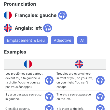
Pronunciation
Française: gauche
Anglais: left
Emplacement & Lieu
Adjective
A1
Examples
Les problèmes sont partout;
Troubles are everywhere;
devant toi, à ta gauche, à
in front of you, on your left,
ta droite. Vous ne pouvez
on your right. You can't
pas vous échapper.
escape.
Il y a un passage secret sur
There's a secret passage
la gauche.
on the left.
C'est là à gauche.
It is there to the left.