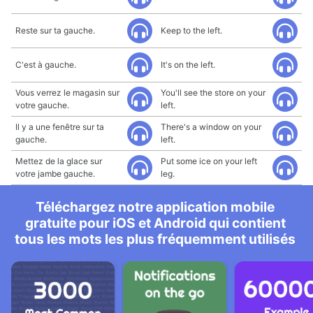
Reste sur ta gauche.
Keep to the left.
C'est à gauche.
It's on the left.
Vous verrez le magasin sur
You'll see the store on your
votre gauche.
left.
Il y a une fenêtre sur ta
There's a window on your
gauche.
left.
Mettez de la glace sur
Put some ice on your left
votre jambe gauche.
leg.
Téléchargez notre application mobile
gratuite pour iOS et Android qui contient
tous les mots les plus fréquemment utilisés