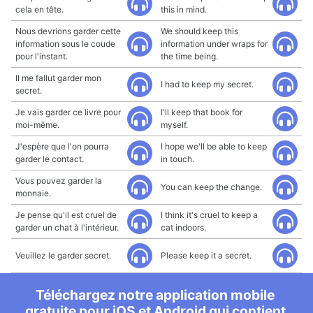
cela en tête.
this in mind.
Nous devrions garder cette
We should keep this
information sous le coude
information under wraps for
pour l'instant.
the time being.
Il me fallut garder mon
I had to keep my secret.
secret.
Je vais garder ce livre pour
I'll keep that book for
moi-même.
myself.
J'espère que l'on pourra
I hope we'll be able to keep
garder le contact.
in touch.
Vous pouvez garder la
You can keep the change.
monnaie.
Je pense qu'il est cruel de
I think it's cruel to keep a
garder un chat à l'intérieur.
cat indoors.
Veuillez le garder secret.
Please keep it a secret.
Téléchargez notre application mobile
gratuite pour iOS et Android qui contient