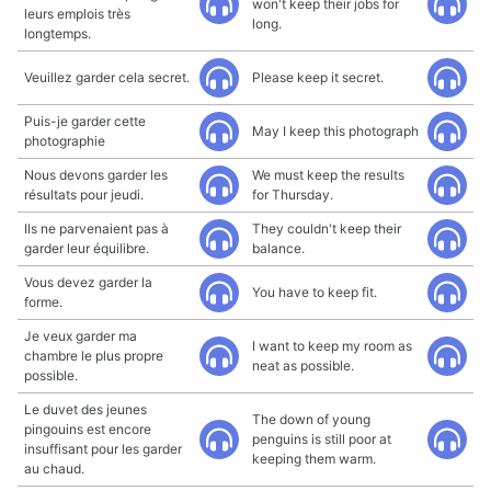
won't keep their jobs for
leurs emplois très
long.
longtemps.
Veuillez garder cela secret.
Please keep it secret.
Puis-je garder cette
May I keep this photograph
photographie
Nous devons garder les
We must keep the results
résultats pour jeudi.
for Thursday.
Ils ne parvenaient pas à
They couldn't keep their
garder leur équilibre.
balance.
Vous devez garder la
You have to keep fit.
forme.
Je veux garder ma
I want to keep my room as
chambre le plus propre
neat as possible.
possible.
Le duvet des jeunes
The down of young
pingouins est encore
penguins is still poor at
insuffisant pour les garder
keeping them warm.
au chaud.