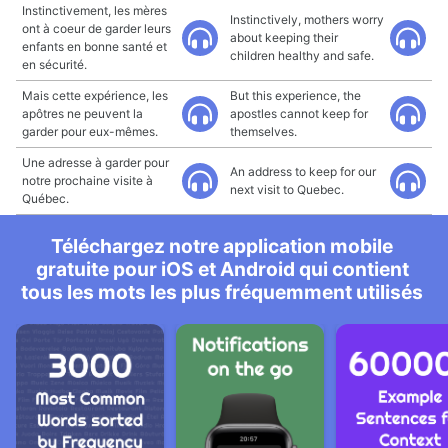
Instinctivement, les mères
Instinctively, mothers worry
ont à coeur de garder leurs
about keeping their
enfants en bonne santé et
children healthy and safe.
en sécurité.
Mais cette expérience, les
But this experience, the
apôtres ne peuvent la
apostles cannot keep for
garder pour eux-mêmes.
themselves.
Une adresse à garder pour
An address to keep for our
notre prochaine visite à
next visit to Quebec.
Québec.
Téléchargez notre application mobile
gratuite pour iOS et Android qui contient
tous les mots les plus fréquemment utilisés