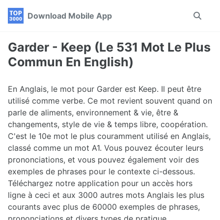
Skip
Skip
Skip
Download Mobile App
Toggle
to
to
to
search
primary
content
footer
navigation
Garder - Keep (Le 531 Mot Le Plus
Commun En English)
En Anglais, le mot pour Garder est Keep. Il peut être
utilisé comme verbe. Ce mot revient souvent quand on
parle de aliments, environnement & vie, être &
changements, style de vie & temps libre, coopération.
C'est le 10e mot le plus couramment utilisé en Anglais,
classé comme un mot A1. Vous pouvez écouter leurs
prononciations, et vous pouvez également voir des
exemples de phrases pour le contexte ci-dessous.
Téléchargez notre application pour un accès hors
ligne à ceci et aux 3000 autres mots Anglais les plus
courants avec plus de 60000 exemples de phrases,
prononciations et divers types de pratique.