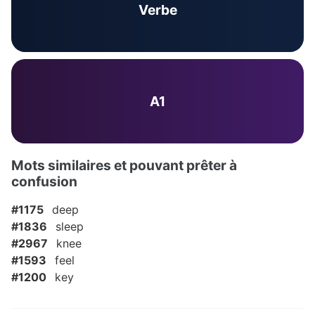
Verbe
A1
Mots similaires et pouvant prêter à
confusion
#1175
deep
#1836
sleep
#2967
knee
#1593
feel
#1200
key