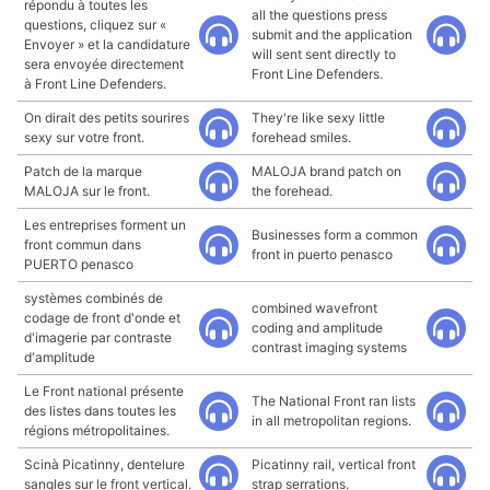
répondu à toutes les
all the questions press
questions, cliquez sur «
submit and the application
Envoyer » et la candidature
will sent sent directly to
sera envoyée directement
Front Line Defenders.
à Front Line Defenders.
On dirait des petits sourires
They're like sexy little
sexy sur votre front.
forehead smiles.
Patch de la marque
MALOJA brand patch on
MALOJA sur le front.
the forehead.
Les entreprises forment un
Businesses form a common
front commun dans
front in puerto penasco
PUERTO penasco
systèmes combinés de
combined wavefront
codage de front d'onde et
coding and amplitude
d'imagerie par contraste
contrast imaging systems
d'amplitude
Le Front national présente
The National Front ran lists
des listes dans toutes les
in all metropolitan regions.
régions métropolitaines.
Scinà Picatinny, dentelure
Picatinny rail, vertical front
sangles sur le front vertical.
strap serrations.