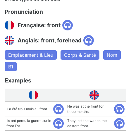
Pronunciation
Française: front
Anglais: front, forehead
Emplacement & Lieu
Corps & Santé
Nom
B1
Examples
He was at the front for
Il a été trois mois au front.
three months.
Ils ont perdu la guerre sur le
They lost the war on the
front Est.
eastern front.