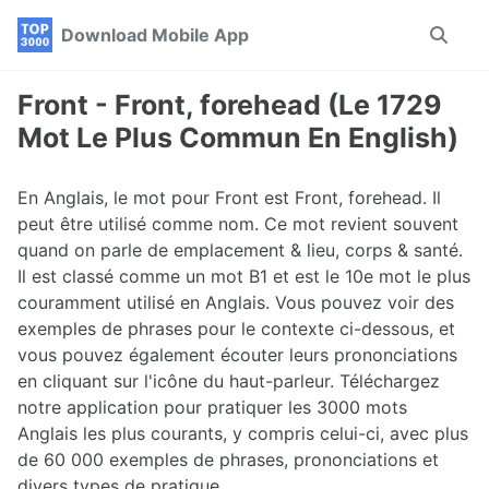
Skip
Skip
Skip
Download Mobile App
Toggle
to
to
to
search
primary
content
footer
navigation
Front - Front, forehead (Le 1729
Mot Le Plus Commun En English)
En Anglais, le mot pour Front est Front, forehead. Il
peut être utilisé comme nom. Ce mot revient souvent
quand on parle de emplacement & lieu, corps & santé.
Il est classé comme un mot B1 et est le 10e mot le plus
couramment utilisé en Anglais. Vous pouvez voir des
exemples de phrases pour le contexte ci-dessous, et
vous pouvez également écouter leurs prononciations
en cliquant sur l'icône du haut-parleur. Téléchargez
notre application pour pratiquer les 3000 mots
Anglais les plus courants, y compris celui-ci, avec plus
de 60 000 exemples de phrases, prononciations et
divers types de pratique.