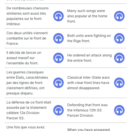
De nombreuses chansons
Many such songs were
similaires sont aussi très
also popular at the home
populaires sur le front
front.
intérieur.
Ces deux unités viennent
Both units were fighting on
combattre sur le front de
the Riga front.
France.
Il décida de lancer un
He ordered an attack along
assaut massif sur
the entire front.
l'ensemble du front.
Les guerres classiques
entre États, caractérisées
Classical inter-State wars
par des lignes de front
with clear front lines have
clairement définies, ont
almost disappeared.
presque disparu.
La défense de ce front était
Defending that front was
assurée par la tristement
the infamous 12th SS
célèbre 12e Division
Panzer Division.
Panzer SS.
Une fois que vous avez
When you have answered