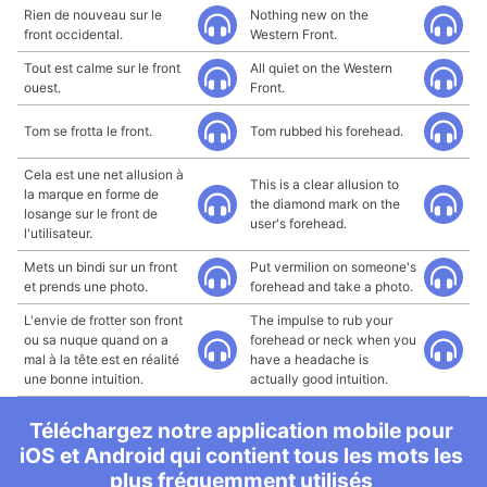
Rien de nouveau sur le
Nothing new on the
front occidental.
Western Front.
Tout est calme sur le front
All quiet on the Western
ouest.
Front.
Tom se frotta le front.
Tom rubbed his forehead.
Cela est une net allusion à
This is a clear allusion to
la marque en forme de
the diamond mark on the
losange sur le front de
user's forehead.
l'utilisateur.
Mets un bindi sur un front
Put vermilion on someone's
et prends une photo.
forehead and take a photo.
L'envie de frotter son front
The impulse to rub your
ou sa nuque quand on a
forehead or neck when you
mal à la tête est en réalité
have a headache is
une bonne intuition.
actually good intuition.
Téléchargez notre application mobile pour
iOS et Android qui contient tous les mots les
plus fréquemment utilisés