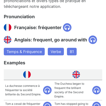
prononciations et divers types de pratique en
téléchargeant notre application.
Pronunciation
Française: fréquenter
Anglais: frequent, go around with
Temps & Fréquence
Verbe
B1
Examples
The Duchess began to
La duchesse commence à
frequent the brilliant
fréquenter la société
society of the Second
brillante du Second Empire.
Empire.
Tom a cessé de fréquenter
Tom has stopped going to