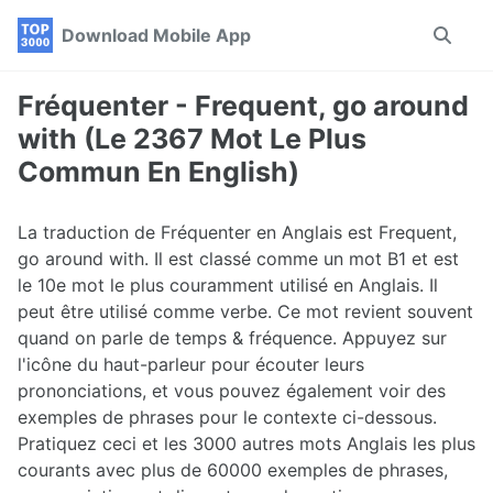
Skip
Skip
Skip
Download Mobile App
Toggle
to
to
to
search
primary
content
footer
navigation
Fréquenter - Frequent, go around
with (Le 2367 Mot Le Plus
Commun En English)
La traduction de Fréquenter en Anglais est Frequent,
go around with. Il est classé comme un mot B1 et est
le 10e mot le plus couramment utilisé en Anglais. Il
peut être utilisé comme verbe. Ce mot revient souvent
quand on parle de temps & fréquence. Appuyez sur
l'icône du haut-parleur pour écouter leurs
prononciations, et vous pouvez également voir des
exemples de phrases pour le contexte ci-dessous.
Pratiquez ceci et les 3000 autres mots Anglais les plus
courants avec plus de 60000 exemples de phrases,