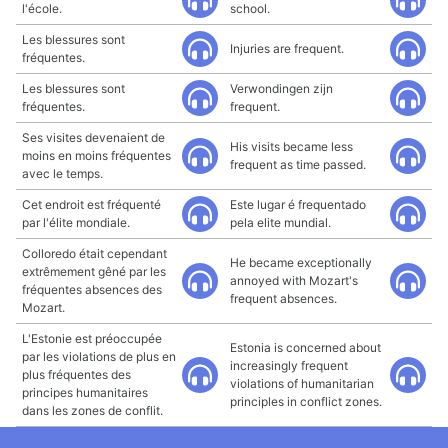
l'école.
school.
Les blessures sont
Injuries are frequent.
fréquentes.
Les blessures sont
Verwondingen zijn
fréquentes.
frequent.
Ses visites devenaient de
His visits became less
moins en moins fréquentes
frequent as time passed.
avec le temps.
Cet endroit est fréquenté
Este lugar é frequentado
par l'élite mondiale.
pela elite mundial.
Colloredo était cependant
He became exceptionally
extrêmement gêné par les
annoyed with Mozart's
fréquentes absences des
frequent absences.
Mozart.
L'Estonie est préoccupée
Estonia is concerned about
par les violations de plus en
increasingly frequent
plus fréquentes des
violations of humanitarian
principes humanitaires
principles in conflict zones.
dans les zones de conflit.