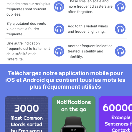
These smaller-scale and
moindre ampleur mais plus
more frequent disasters are
fréquentes sont souvent
often forgotten.
oubliées.
S'y ajoutaient des vents
Add to this violent winds
violents et la foudre
and frequent lightning...
fréquente...
Une autre indication
Another frequent indication
fréquente est le traitement
treated is sterility and
de la stérilité et de
infertility.
l'infertilité.
Téléchargez notre application mobile pour
iOS et Android qui contient tous les mots les
plus fréquemment utilisés