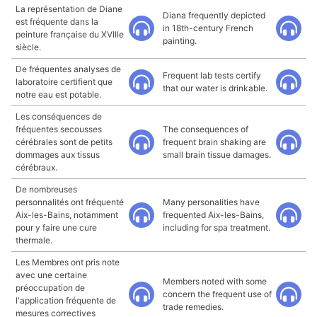
La représentation de Diane
Diana frequently depicted
est fréquente dans la
in 18th-century French
peinture française du XVIIIe
painting.
siècle.
De fréquentes analyses de
Frequent lab tests certify
laboratoire certifient que
that our water is drinkable.
notre eau est potable.
Les conséquences de
fréquentes secousses
The consequences of
cérébrales sont de petits
frequent brain shaking are
dommages aux tissus
small brain tissue damages.
cérébraux.
De nombreuses
personnalités ont fréquenté
Many personalities have
Aix-les-Bains, notamment
frequented Aix-les-Bains,
pour y faire une cure
including for spa treatment.
thermale.
Les Membres ont pris note
avec une certaine
Members noted with some
préoccupation de
concern the frequent use of
l'application fréquente de
trade remedies.
mesures correctives