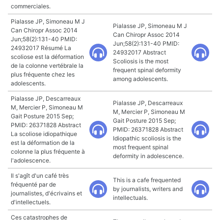
commerciales.
Pialasse JP, Simoneau M J
Pialasse JP, Simoneau M J
Can Chiropr Assoc 2014
Can Chiropr Assoc 2014
Jun;58(2):131-40 PMID:
Jun;58(2):131-40 PMID:
24932017 Résumé La
24932017 Abstract
scoliose est la déformation
Scoliosis is the most
de la colonne vertébrale la
frequent spinal deformity
plus fréquente chez les
among adolescents.
adolescents.
Pialasse JP, Descarreaux
Pialasse JP, Descarreaux
M, Mercier P, Simoneau M
M, Mercier P, Simoneau M
Gait Posture 2015 Sep;
Gait Posture 2015 Sep;
PMID: 26371828 Abstract
PMID: 26371828 Abstract
La scoliose idiopathique
Idiopathic scoliosis is the
est la déformation de la
most frequent spinal
colonne la plus fréquente à
deformity in adolescence.
l'adolescence.
Il s'agît d'un café très
This is a cafe frequented
fréquenté par de
by journalists, writers and
journalistes, d'écrivains et
intellectuals.
d'intellectuels.
Ces catastrophes de