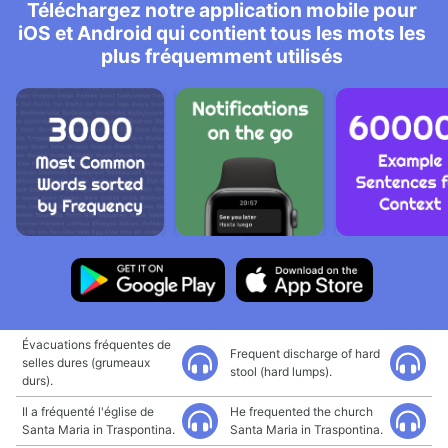
Téléchargez notre application mobile pour
iOS et Android qui contient tous les mots les
plus fréquemment utilisés
Évacuations fréquentes de
Frequent discharge of hard
selles dures (grumeaux
stool (hard lumps).
durs).
Il a fréquenté l'église de
He frequented the church
Santa Maria in Traspontina.
Santa Maria in Traspontina.