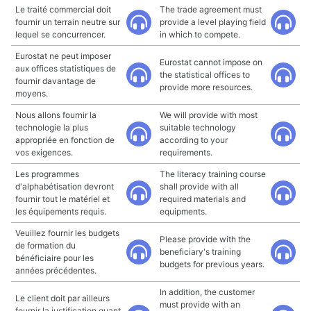
Le traité commercial doit
The trade agreement must
fournir un terrain neutre sur
provide a level playing field
lequel se concurrencer.
in which to compete.
Eurostat ne peut imposer
Eurostat cannot impose on
aux offices statistiques de
the statistical offices to
fournir davantage de
provide more resources.
moyens.
Nous allons fournir la
We will provide with most
technologie la plus
suitable technology
appropriée en fonction de
according to your
vos exigences.
requirements.
Les programmes
The literacy training course
d'alphabétisation devront
shall provide with all
fournir tout le matériel et
required materials and
les équipements requis.
equipments.
Veuillez fournir les budgets
Please provide with the
de formation du
beneficiary's training
bénéficiaire pour les
budgets for previous years.
années précédentes.
In addition, the customer
Le client doit par ailleurs
must provide with an
fournir la justification quant