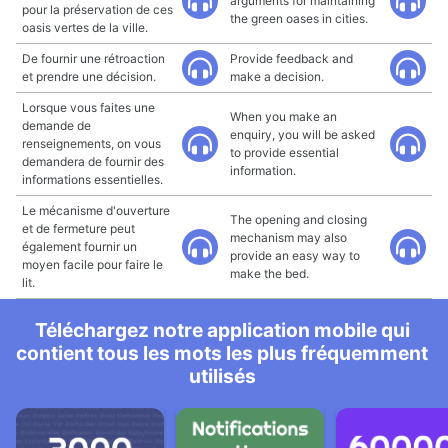
arguments for maintaining
pour la préservation de ces
the green oases in cities.
oasis vertes de la ville.
De fournir une rétroaction
Provide feedback and
et prendre une décision.
make a decision.
Lorsque vous faites une
When you make an
demande de
enquiry, you will be asked
renseignements, on vous
to provide essential
demandera de fournir des
information.
informations essentielles.
Le mécanisme d'ouverture
The opening and closing
et de fermeture peut
mechanism may also
également fournir un
provide an easy way to
moyen facile pour faire le
make the bed.
lit.
Téléchargez notre application mobile qui
contient tous les mots les plus fréquemment
utilisés