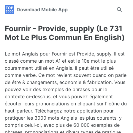
Skip
Skip
Skip
Download Mobile App
Toggle
to
to
to
search
primary
content
footer
navigation
Fournir - Provide, supply (Le 731
Mot Le Plus Commun En English)
Le mot Anglais pour Fournir est Provide, supply. Il est
classé comme un mot A1 et est le 10e mot le plus
couramment utilisé en Anglais. Il peut être utilisé
comme verbe. Ce mot revient souvent quand on parle
de être & changements, economie & fabrication. Vous
pouvez voir des exemples de phrases pour le
contexte ci-dessous, et vous pouvez également
écouter leurs prononciations en cliquant sur l'icône du
haut-parleur. Téléchargez notre application pour
pratiquer les 3000 mots Anglais les plus courants, y
compris celui-ci, avec plus de 60 000 exemples de
phrases, prononciations et divers types de pratique.