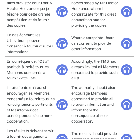
filles provistor couru par M.
horses raced by Mr. Hector
Hector Horizondo que je
Horizondo whom I
félicite pour cette grande
congratulate for this great
compétition et de fournir
competition and for
des copies.
providing the copies.
Le cas échéant, les
Where appropriate Users
Utilisateurs peuvent
can consent to provide
consentir à fournir d'autres
other information.
informations.
En conséquence, l'OSpT
Accordingly, the TMB had
avait déjà invité tous les
already invited all Members
Membres concernés à
concerned to provide such
fournir cette liste.
a list.
L'autorité devrait aussi
The authority should also
encourager les Membres
encourage Members
concernés à fournir tous les
concerned to provide all
renseignements pertinents
relevant information and
et les informer des
inform them the
conséquences d'une non-
consequence of non-
coopération.
cooperation.
Les résultats doivent servir
The results should provide
à fournir des arguments