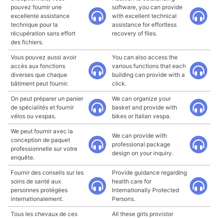
pouvez fournir une
software, you can provide
excellente assistance
with excellent technical
technique pour la
assistance for effortless
récupération sans effort
recovery of files.
des fichiers.
Vous pouvez aussi avoir
You can also access the
accès aux fonctions
various functions that each
diverses que chaque
building can provide with a
bâtiment peut fournir.
click.
On peut préparer un panier
We can organize your
de spécialités et fournir
basket and provide with
vélos ou vespas.
bikes or Italian vespa.
We peut fournir avec la
We can provide with
conception de paquet
professional package
professionnelle sur votre
design on your inquiry.
enquête.
Fournir des conseils sur les
Provide guidance regarding
soins de santé aux
health care for
personnes protégées
Internationally Protected
internationalement.
Persons.
Tous les chevaux de ces
All these girls provistor