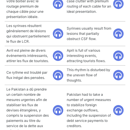
votre boitier avec le
case clutter with premium
routage premium de
routing of each cable for an
chaque câble pour une
ideal presentation.
présentation idéale.
Les syrinxes résultent
Syrinxes usually result from
généralement de lésions
lesions that partially
qui obstruent partiellement
obstruct CSF flow.
le flux de LCR.
Avril est pleine de divers
April is full of various
événements intéressants,
interesting events,
attirer les flux de touristes.
attracting tourists flows.
This rhythm is disturbed by
Ce rythme est troublé par
the uneven flow of
flux inégal des pensées.
thoughts.
Le Pakistan a dû prendre
un certain nombre de
Pakistan had to take a
mesures urgentes afin de
number of urgent measures
stabiliser les flux de
to stabilize foreign
devises étrangères, y
exchange outflows,
compris la suspension des
including the suspension of
paiements au titre du
debt service payments to
service de la dette aux
creditors.