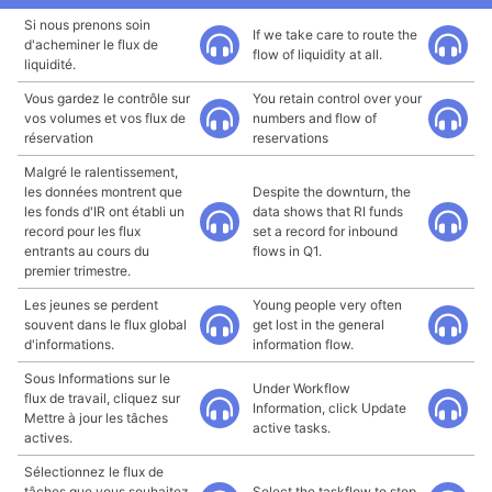
Si nous prenons soin
If we take care to route the
d'acheminer le flux de
flow of liquidity at all.
liquidité.
Vous gardez le contrôle sur
You retain control over your
vos volumes et vos flux de
numbers and flow of
réservation
reservations
Malgré le ralentissement,
les données montrent que
Despite the downturn, the
les fonds d'IR ont établi un
data shows that RI funds
record pour les flux
set a record for inbound
entrants au cours du
flows in Q1.
premier trimestre.
Les jeunes se perdent
Young people very often
souvent dans le flux global
get lost in the general
d'informations.
information flow.
Sous Informations sur le
Under Workflow
flux de travail, cliquez sur
Information, click Update
Mettre à jour les tâches
active tasks.
actives.
Sélectionnez le flux de
tâches que vous souhaitez
Select the taskflow to stop