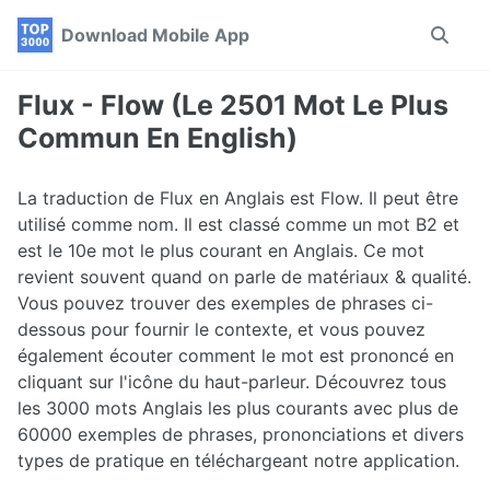
Skip
Skip
Skip
Download Mobile App
Toggle
to
to
to
search
primary
content
footer
navigation
Flux - Flow (Le 2501 Mot Le Plus
Commun En English)
La traduction de Flux en Anglais est Flow. Il peut être
utilisé comme nom. Il est classé comme un mot B2 et
est le 10e mot le plus courant en Anglais. Ce mot
revient souvent quand on parle de matériaux & qualité.
Vous pouvez trouver des exemples de phrases ci-
dessous pour fournir le contexte, et vous pouvez
également écouter comment le mot est prononcé en
cliquant sur l'icône du haut-parleur. Découvrez tous
les 3000 mots Anglais les plus courants avec plus de
60000 exemples de phrases, prononciations et divers
types de pratique en téléchargeant notre application.