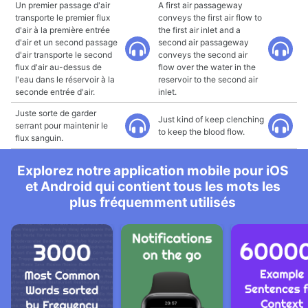
Un premier passage d'air
A first air passageway
transporte le premier flux
conveys the first air flow to
d'air à la première entrée
the first air inlet and a
d'air et un second passage
second air passageway
d'air transporte le second
conveys the second air
flux d'air au-dessus de
flow over the water in the
l'eau dans le réservoir à la
reservoir to the second air
seconde entrée d'air.
inlet.
Juste sorte de garder
Just kind of keep clenching
serrant pour maintenir le
to keep the blood flow.
flux sanguin.
Explorez notre application mobile pour iOS
et Android qui contient tous les mots les
plus fréquemment utilisés