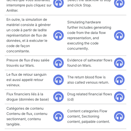
interrompre puis cliquez sur
and click Stop.
Arrêter.
En outre, la simulation de
Simulating hardware
matériel consiste à générer
further includes generating
un code à partir de ladite
code from the data flow
représentation de flux de
representation, and
données, et à exécuter le
executing the code
code de façon
concurrently.
concomitante.
Preuve de flux d'eau salée
Evidence of saltwater flows
trouvés sur Mars.
found on Mars.
Le flux de retour sanguin
The return blood flow is
est aussi appelé retour
also called venous return.
veineux.
Flux financiers liés à la
Drug related financial flows
drogue (données de base)
(cd)
Catégories de contenu
Content categories Flow
Contenu de flux, contenu
content, Sectioning
sectionnant, contenu
content, palpable content.
tangible.