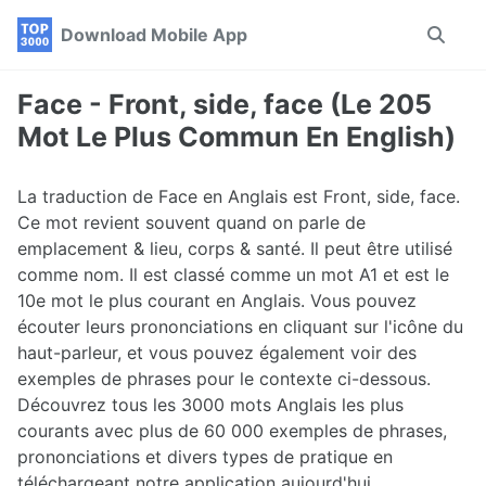
Skip
Skip
Skip
Download Mobile App
Toggle
to
to
to
search
primary
content
footer
navigation
Face - Front, side, face (Le 205
Mot Le Plus Commun En English)
La traduction de Face en Anglais est Front, side, face.
Ce mot revient souvent quand on parle de
emplacement & lieu, corps & santé. Il peut être utilisé
comme nom. Il est classé comme un mot A1 et est le
10e mot le plus courant en Anglais. Vous pouvez
écouter leurs prononciations en cliquant sur l'icône du
haut-parleur, et vous pouvez également voir des
exemples de phrases pour le contexte ci-dessous.
Découvrez tous les 3000 mots Anglais les plus
courants avec plus de 60 000 exemples de phrases,
prononciations et divers types de pratique en
téléchargeant notre application aujourd'hui.