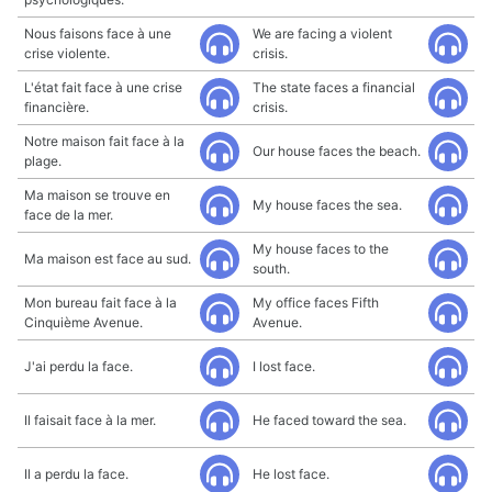
Nous faisons face à une
We are facing a violent
crise violente.
crisis.
L'état fait face à une crise
The state faces a financial
financière.
crisis.
Notre maison fait face à la
Our house faces the beach.
plage.
Ma maison se trouve en
My house faces the sea.
face de la mer.
My house faces to the
Ma maison est face au sud.
south.
Mon bureau fait face à la
My office faces Fifth
Cinquième Avenue.
Avenue.
J'ai perdu la face.
I lost face.
Il faisait face à la mer.
He faced toward the sea.
Il a perdu la face.
He lost face.