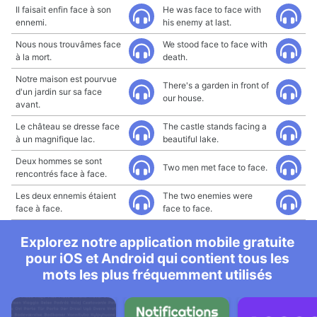
Il faisait enfin face à son
He was face to face with
ennemi.
his enemy at last.
Nous nous trouvâmes face
We stood face to face with
à la mort.
death.
Notre maison est pourvue
There's a garden in front of
d'un jardin sur sa face
our house.
avant.
Le château se dresse face
The castle stands facing a
à un magnifique lac.
beautiful lake.
Deux hommes se sont
Two men met face to face.
rencontrés face à face.
Les deux ennemis étaient
The two enemies were
face à face.
face to face.
Explorez notre application mobile gratuite
pour iOS et Android qui contient tous les
mots les plus fréquemment utilisés