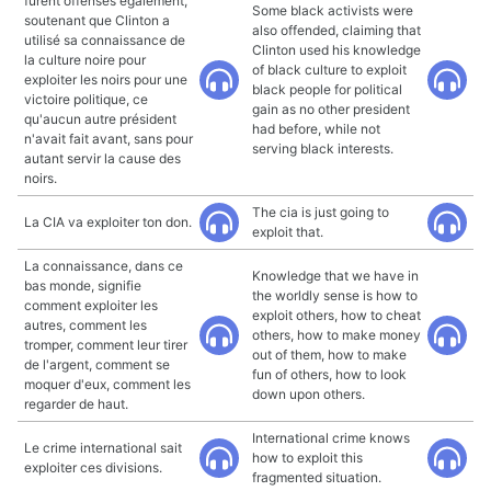
furent offensés également,
Some black activists were
soutenant que Clinton a
also offended, claiming that
utilisé sa connaissance de
Clinton used his knowledge
la culture noire pour
of black culture to exploit
exploiter les noirs pour une
black people for political
victoire politique, ce
gain as no other president
qu'aucun autre président
had before, while not
n'avait fait avant, sans pour
serving black interests.
autant servir la cause des
noirs.
The cia is just going to
La CIA va exploiter ton don.
exploit that.
La connaissance, dans ce
Knowledge that we have in
bas monde, signifie
the worldly sense is how to
comment exploiter les
exploit others, how to cheat
autres, comment les
others, how to make money
tromper, comment leur tirer
out of them, how to make
de l'argent, comment se
fun of others, how to look
moquer d'eux, comment les
down upon others.
regarder de haut.
International crime knows
Le crime international sait
how to exploit this
exploiter ces divisions.
fragmented situation.