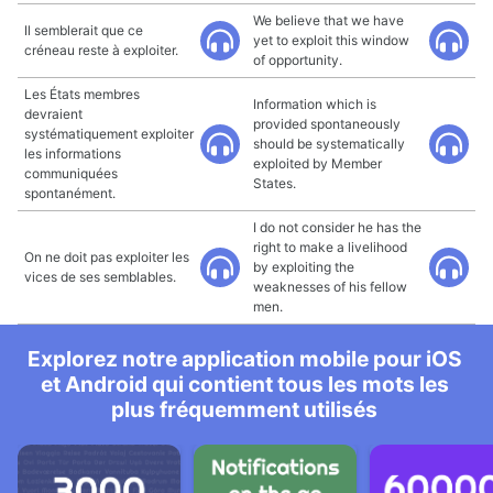
We believe that we have
Il semblerait que ce
yet to exploit this window
créneau reste à exploiter.
of opportunity.
Les États membres
Information which is
devraient
provided spontaneously
systématiquement exploiter
should be systematically
les informations
exploited by Member
communiquées
States.
spontanément.
I do not consider he has the
right to make a livelihood
On ne doit pas exploiter les
by exploiting the
vices de ses semblables.
weaknesses of his fellow
men.
Explorez notre application mobile pour iOS
et Android qui contient tous les mots les
plus fréquemment utilisés