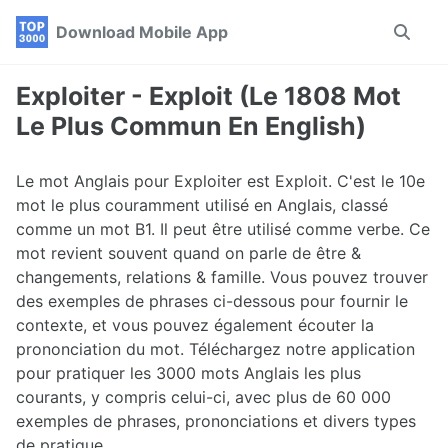
Skip
Skip
Skip
Download Mobile App
Toggle
to
to
to
search
primary
content
footer
navigation
Exploiter - Exploit (Le 1808 Mot
Le Plus Commun En English)
Le mot Anglais pour Exploiter est Exploit. C'est le 10e
mot le plus couramment utilisé en Anglais, classé
comme un mot B1. Il peut être utilisé comme verbe. Ce
mot revient souvent quand on parle de être &
changements, relations & famille. Vous pouvez trouver
des exemples de phrases ci-dessous pour fournir le
contexte, et vous pouvez également écouter la
prononciation du mot. Téléchargez notre application
pour pratiquer les 3000 mots Anglais les plus
courants, y compris celui-ci, avec plus de 60 000
exemples de phrases, prononciations et divers types
de pratique.