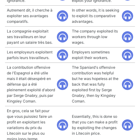
ignorance.
exploit your ignorance.
Autrement dit, il cherche à
In other words, it is seeking
exploiter ses avantages
to exploit its comparative
comparatifs.
advantages.
La compagnie exploitait
The company exploited its
ses travailleurs en leur
workers through low
payant un salaire très bas.
wages.
Les employeurs exploitent
Employers sometimes
parfois leurs travailleurs.
exploit their workers.
La contribution offensive
The Spaniard's offensive
de l'Espagnol a été utile
contribution was helpful
mais il était désespéré en
but he was hopeless at the
défense qui a été
back that was fully
pleinement exploité d'abord
exploited first by Serge
par Serge Gnabry, puis par
Gnabry, then by Kingsley
Kingsley Coman.
Coman.
En gros, cela se fait pour
que vous puissiez faire un
Essentially, this is done so
profit en exploitant les
that you can make a profit
variations du prix du
by exploiting the changes
Litecoin sur le plus ou
in Litecoin price.
moins long-terme.