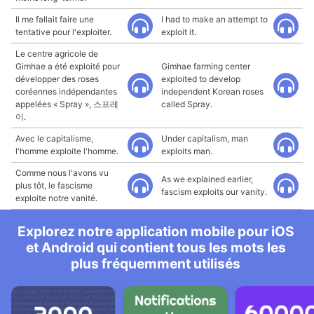
Il me fallait faire une
I had to make an attempt to
tentative pour l'exploiter.
exploit it.
Le centre agricole de
Gimhae a été exploité pour
Gimhae farming center
développer des roses
exploited to develop
coréennes indépendantes
independent Korean roses
appelées « Spray », 스프레
called Spray.
이.
Avec le capitalisme,
Under capitalism, man
l'homme exploite l'homme.
exploits man.
Comme nous l'avons vu
As we explained earlier,
plus tôt, le fascisme
fascism exploits our vanity.
exploite notre vanité.
Explorez notre application mobile pour iOS
et Android qui contient tous les mots les
plus fréquemment utilisés