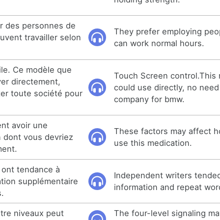
er des personnes de
They prefer employing peo
uvent travailler selon
can work normal hours.
tile. Ce modèle que
Touch Screen control.This
er directement,
could use directly, no need
er toute société pour
company for bmw.
ent avoir une
These factors may affect 
n dont vous devriez
use this medication.
ent.
s ont tendance à
Independent writers tended
ation supplémentaire
information and repeat wor
s.
atre niveaux peut
The four-level signaling 