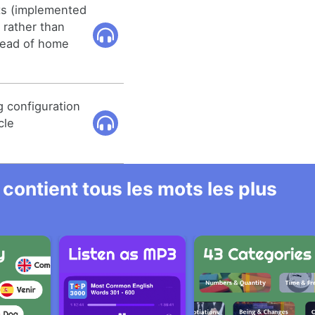
ts (implemented
 rather than
tead of home
g configuration
cle
 contient tous les mots les plus