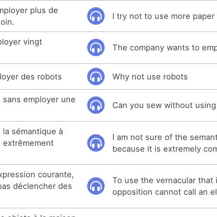
mployer plus de
I try not to use more paper
oin.
loyer vingt
The company wants to emp
loyer des robots
Why not use robots
 sans employer une
Can you sew without using
e la sémantique à
I am not sure of the semant
st extrêmement
because it is extremely co
xpression courante,
To use the vernacular that 
 pas déclencher des
opposition cannot call an e