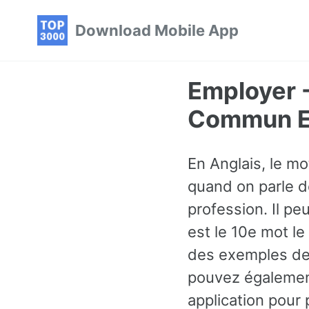
Skip
Skip
Skip
Download Mobile App
to
to
to
primary
content
footer
navigation
Employer -
Commun En
En Anglais, le m
quand on parle de
profession. Il pe
est le 10e mot l
des exemples de 
pouvez égalemen
application pour 