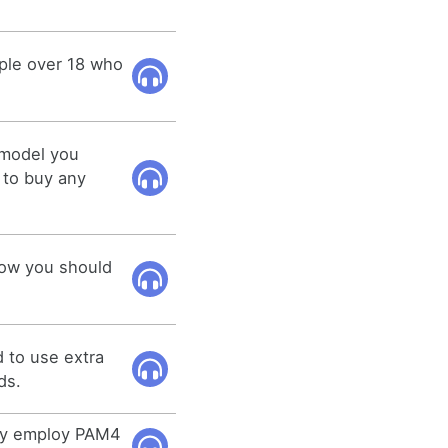
ple over 18 who
 model you
 to buy any
how you should
 to use extra
ds.
may employ PAM4