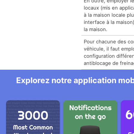
En outre, employer le
locaux (mis en applic
à la maison locale pl
interface à la maison
la maison.
Pour chacune des con
véhicule, il faut emp
configuration différ
antiblocage de freina
Explorez notre application mobi