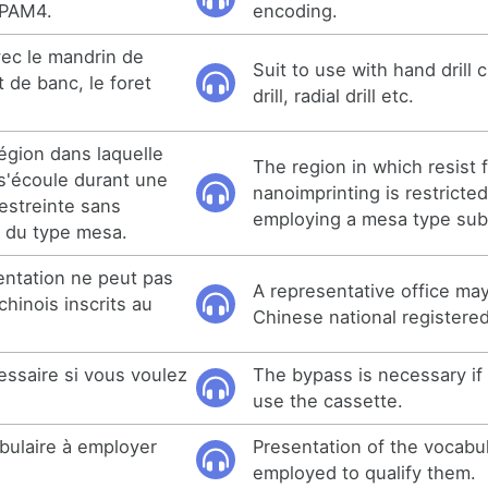
 PAM4.
encoding.
ec le mandrin de
Suit to use with hand drill
t de banc, le foret
drill, radial drill etc.
région dans laquelle
The region in which resist 
s'écoule durant une
nanoimprinting is restricte
estreinte sans
employing a mesa type sub
 du type mesa.
ntation ne peut pas
A representative office ma
chinois inscrits au
Chinese national registere
essaire si vous voulez
The bypass is necessary if
.
use the cassette.
bulaire à employer
Presentation of the vocabu
employed to qualify them.