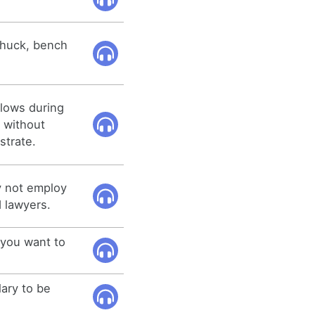
 chuck, bench
flows during
d without
strate.
y not employ
d lawyers.
 you want to
lary to be