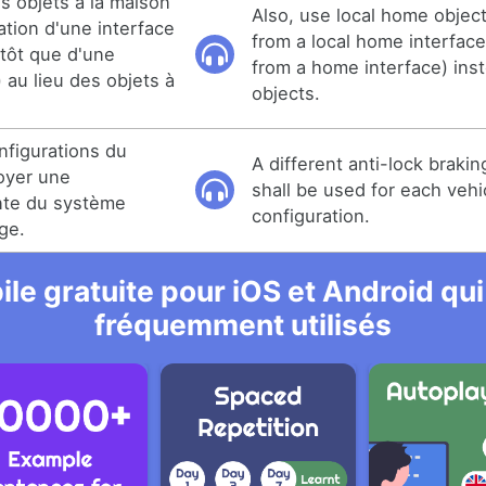
s objets à la maison
Also, use local home objec
ation d'une interface
from a local home interface
utôt que d'une
from a home interface) ins
) au lieu des objets à
objects.
figurations du
A different anti-lock brakin
loyer une
shall be used for each vehi
ente du système
configuration.
ge.
le gratuite pour iOS et Android qui
fréquemment utilisés