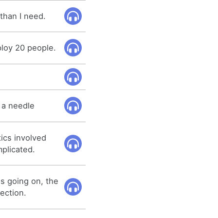
 than I need.
loy 20 people.
 a needle
ics involved
mplicated.
is going on, the
lection.