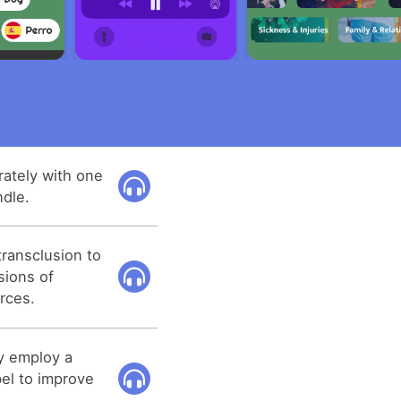
rately with one
ndle.
ransclusion to
sions of
rces.
y employ a
bel to improve