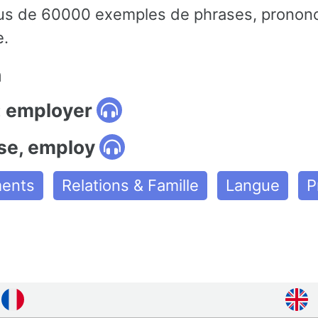
us de 60000 exemples de phrases, prononci
e.
n
: employer
use, employ
ments
Relations & Famille
Langue
P