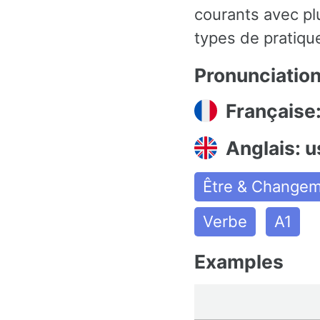
courants avec pl
types de pratiqu
Pronunciatio
Française
Anglais: 
Être & Change
Verbe
A1
Examples