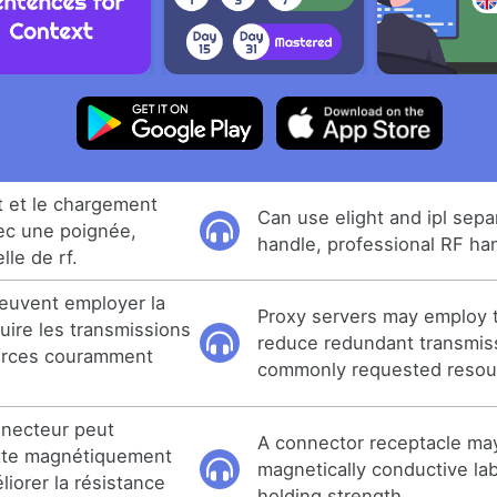
t et le chargement
Can use elight and ipl sepa
vec une poignée,
handle, professional RF ha
le de rf.
euvent employer la
Proxy servers may employ t
uire les transmissions
reduce redundant transmis
urces couramment
commonly requested resou
nnecteur peut
A connector receptacle ma
tte magnétiquement
magnetically conductive la
iorer la résistance
holding strength.