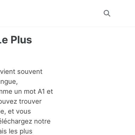
Toggle
search
Le Plus
evient souvent
angue,
comme un mot A1 et
pouvez trouver
e, et vous
éléchargez notre
is les plus