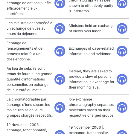
chromatography has been
échange de cations purifie
shown to effectively purify
efficacement le β-
β-interferon.
interféron.
Les ministres ont procédé à
Ministers held an exchange
un échange de vues au
of views over lunch.
cours du déjeuner.
Échange de
renseignements et de
Exchanges of case-related
preuves relatifs à un
information and evidence.
dossier donné.
Au lieu de cela, ils sont
Instead, they are asked to
tenus de fournir une grande
provide a slew of personal
quantité d'informations
information in exchange for
personnelles en échange
their morning java.
de leur café du matin.
La chromatographie par
Ion-exchange
échange d'ions sépare les
chromatography separates
molécules selon leurs
molecules based on their
groupes chargés respectifs.
respective charged groups.
19 November 2006 |,
19 November 2006 |,
échange, fonctionnalité,
exchange, functionality,