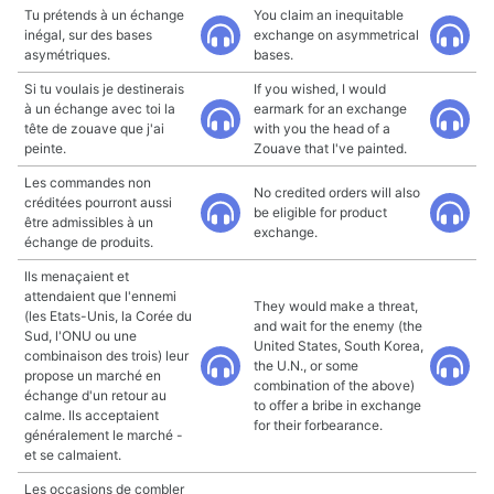
Tu prétends à un échange
You claim an inequitable
inégal, sur des bases
exchange on asymmetrical
asymétriques.
bases.
Si tu voulais je destinerais
If you wished, I would
à un échange avec toi la
earmark for an exchange
tête de zouave que j'ai
with you the head of a
peinte.
Zouave that I've painted.
Les commandes non
No credited orders will also
créditées pourront aussi
be eligible for product
être admissibles à un
exchange.
échange de produits.
Ils menaçaient et
attendaient que l'ennemi
They would make a threat,
(les Etats-Unis, la Corée du
and wait for the enemy (the
Sud, l'ONU ou une
United States, South Korea,
combinaison des trois) leur
the U.N., or some
propose un marché en
combination of the above)
échange d'un retour au
to offer a bribe in exchange
calme. Ils acceptaient
for their forbearance.
généralement le marché -
et se calmaient.
Les occasions de combler