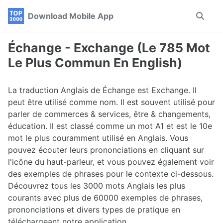
Skip
Skip
Skip
Download Mobile App
Toggle
to
to
to
search
primary
content
footer
navigation
Échange - Exchange (Le 785 Mot
Le Plus Commun En English)
La traduction Anglais de Échange est Exchange. Il
peut être utilisé comme nom. Il est souvent utilisé pour
parler de commerces & services, être & changements,
éducation. Il est classé comme un mot A1 et est le 10e
mot le plus couramment utilisé en Anglais. Vous
pouvez écouter leurs prononciations en cliquant sur
l'icône du haut-parleur, et vous pouvez également voir
des exemples de phrases pour le contexte ci-dessous.
Découvrez tous les 3000 mots Anglais les plus
courants avec plus de 60000 exemples de phrases,
prononciations et divers types de pratique en
téléchargeant notre application.