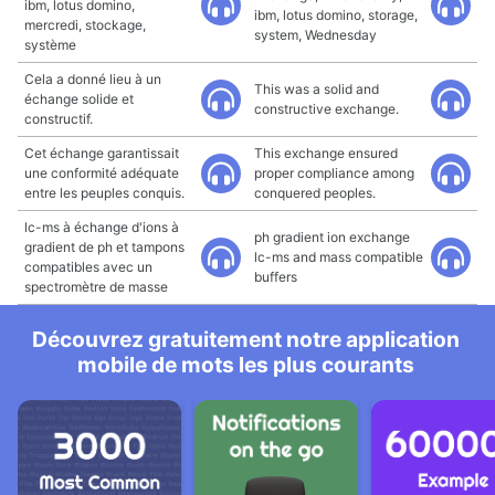
ibm, lotus domino,
ibm, lotus domino, storage,
mercredi, stockage,
system, Wednesday
système
Cela a donné lieu à un
This was a solid and
échange solide et
constructive exchange.
constructif.
Cet échange garantissait
This exchange ensured
une conformité adéquate
proper compliance among
entre les peuples conquis.
conquered peoples.
lc-ms à échange d'ions à
ph gradient ion exchange
gradient de ph et tampons
lc-ms and mass compatible
compatibles avec un
buffers
spectromètre de masse
Découvrez gratuitement notre application
mobile de mots les plus courants