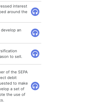
ressed interest
oped around the
 develop an
sification
ason to sell.
ner of the SEPA
rect debit
quested to make
velop a set of
ote the use of
ks.