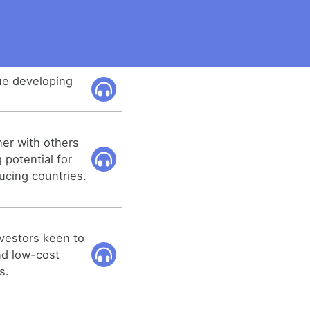
ue developing
er with others
 potential for
ducing countries.
nvestors keen to
nd low-cost
s.