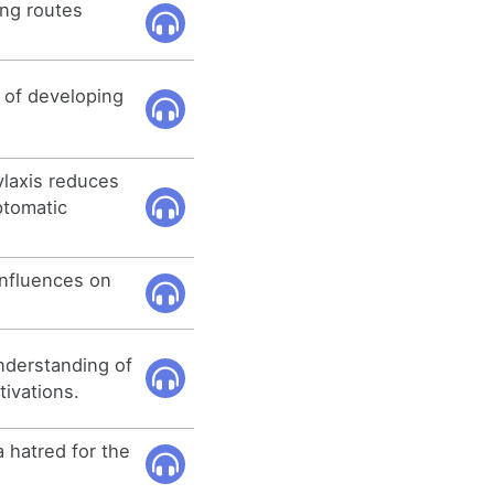
ing routes
k of developing
ylaxis reduces
ptomatic
influences on
derstanding of
tivations.
 hatred for the