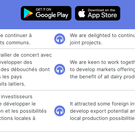
e continuer à
We are delighted to contin
ets communs.
joint projects.
availler de concert avec
évelopper des
We are keen to work togeth
t des débouchés dont
to develop markets offering
s les pays
the benefit of all dairy pro
ts laitiers.
s investisseurs
e développer le
It attracted some foreign i
n et les possibilités
develop export potential a
tions locales à
local production possibilitie