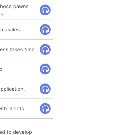
 those pawns
s.
 muscles.
ness takes time.
p.
pplication.
ith clients.
ed to develop