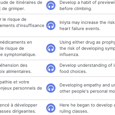
ude de itinéraires de
Develop a habit of preview
t de grimper.
before climbing.
 le risque de
Inlyta may increase the ris
ements d'insuffisance
heart failure events.
 médicaments en
Using either drug as proph
 le risque de
the risk of developing sym
pe symptomatique.
influenza.
réhension des
Develop understanding of 
oix alimentaires.
food choices.
athie et votre
Developing empathy and un
njeux personnels de
other people's personal mo
mmencé à développer
Here he began to develop a
asses dirigeantes.
ruling classes.