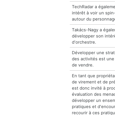
TechRadar a égaleme
intérêt à voir un spi
autour du personnag
Takács-Nagy a égal
développer son intérê
d'orchestre.
Développer une straté
des activités est une
de vendre.
En tant que propriét
de virement et de pr
est donc invité à pr
évaluation des mena
développer un ensem
pratiques et d'encou
recourir à ces pratiq