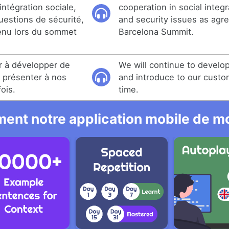
intégration sociale,
cooperation in social integr
questions de sécurité,
and security issues as agre
venu lors du sommet
Barcelona Summit.
r à développer de
We will continue to develo
 présenter à nos
and introduce to our custom
fois.
time.
ent notre application mobile de mo