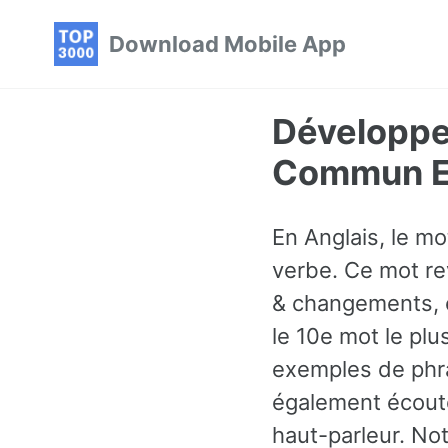
Skip
Skip
Skip
Download Mobile App
to
to
to
primary
content
footer
navigation
Développer
Commun En
En Anglais, le mo
verbe. Ce mot re
& changements, e
le 10e mot le pl
exemples de phra
également écoute
haut-parleur. No