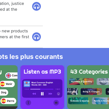
ation, justice
ed at the
p new products
ers at the first
ts les plus courants