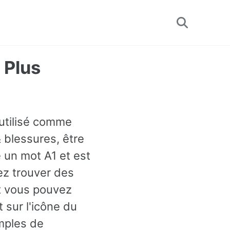
Toggle
search
 Plus
 utilisé comme
 blessures, être
 un mot A1 et est
ez trouver des
et vous pouvez
sur l'icône du
emples de