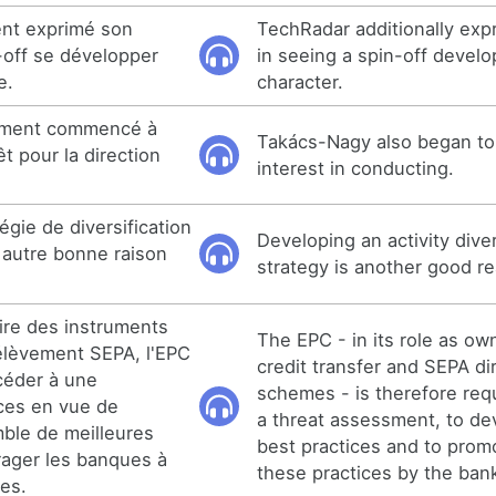
nt exprimé son
TechRadar additionally exp
n-off se développer
in seeing a spin-off devel
e.
character.
ement commencé à
Takács-Nagy also began to
t pour la direction
interest in conducting.
gie de diversification
Developing an activity diver
 autre bonne raison
strategy is another good re
aire des instruments
The EPC - in its role as ow
élèvement SEPA, l'EPC
credit transfer and SEPA di
océder à une
schemes - is therefore re
ces en vue de
a threat assessment, to de
ble de meilleures
best practices and to prom
rager les banques à
these practices by the ban
ues.