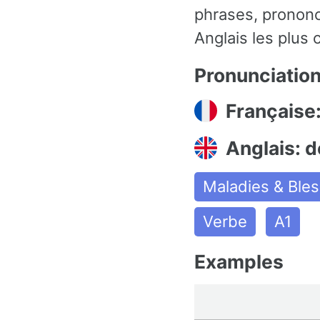
phrases, prononc
Anglais les plus 
Pronunciatio
Française
Anglais: 
Maladies & Ble
Verbe
A1
Examples