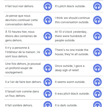
Il fait tout noir dehors.
It's pitch black outside.
Je pense que nous
I think we should continue
devrions continuer cette
this conversation outside.
conversation dehors.
À 10 heures hier, nous
At 10 o'clock yesterday,
étions des centaines de
there were hundreds of
gens dehors.
people outside.
Il n'y a personne à
There's no one inside the
l'intérieur de la maison ; ils
house; they're all outside.
sont tous dehors.
Une fois dehors, je poussai
Once outside, I gave a
un profond soupir de
deep sigh of relief.
soulagement.
Il a l'air de faire bon dehors.
It seems warm outside.
Il faisait noir comme dans
It was pitch black outside.
un four, dehors.
Il fait sombre dehors.
It is dark outside.