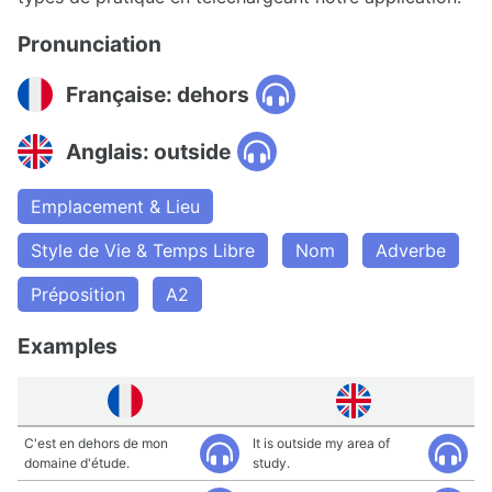
Pronunciation
Française: dehors
Anglais: outside
Emplacement & Lieu
Style de Vie & Temps Libre
Nom
Adverbe
Préposition
A2
Examples
C'est en dehors de mon
It is outside my area of
domaine d'étude.
study.