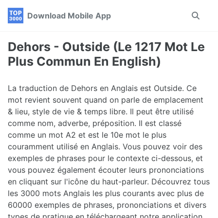
Skip
Skip
Skip
Download Mobile App
Toggle
to
to
to
search
primary
content
footer
navigation
Dehors - Outside (Le 1217 Mot Le
Plus Commun En English)
La traduction de Dehors en Anglais est Outside. Ce
mot revient souvent quand on parle de emplacement
& lieu, style de vie & temps libre. Il peut être utilisé
comme nom, adverbe, préposition. Il est classé
comme un mot A2 et est le 10e mot le plus
couramment utilisé en Anglais. Vous pouvez voir des
exemples de phrases pour le contexte ci-dessous, et
vous pouvez également écouter leurs prononciations
en cliquant sur l'icône du haut-parleur. Découvrez tous
les 3000 mots Anglais les plus courants avec plus de
60000 exemples de phrases, prononciations et divers
types de pratique en téléchargeant notre application.