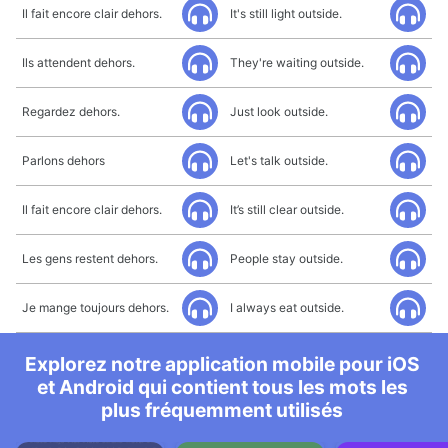
Il fait encore clair dehors.
It's still light outside.
Ils attendent dehors.
They're waiting outside.
Regardez dehors.
Just look outside.
Parlons dehors
Let's talk outside.
Il fait encore clair dehors.
It’s still clear outside.
Les gens restent dehors.
People stay outside.
Je mange toujours dehors.
I always eat outside.
Explorez notre application mobile pour iOS
et Android qui contient tous les mots les
plus fréquemment utilisés