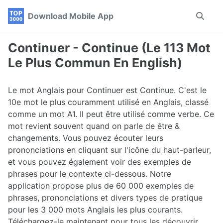
Skip
Skip
Skip
Download Mobile App
Toggle
to
to
to
search
primary
content
footer
navigation
Continuer - Continue (Le 113 Mot
Le Plus Commun En English)
Le mot Anglais pour Continuer est Continue. C'est le
10e mot le plus couramment utilisé en Anglais, classé
comme un mot A1. Il peut être utilisé comme verbe. Ce
mot revient souvent quand on parle de être &
changements. Vous pouvez écouter leurs
prononciations en cliquant sur l'icône du haut-parleur,
et vous pouvez également voir des exemples de
phrases pour le contexte ci-dessous. Notre
application propose plus de 60 000 exemples de
phrases, prononciations et divers types de pratique
pour les 3 000 mots Anglais les plus courants.
Téléchargez-le maintenant pour tous les découvrir.