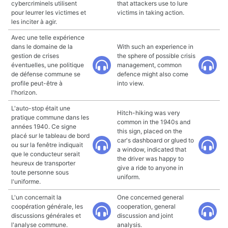
cybercriminels utilisent
that attackers use to lure
pour leurrer les victimes et
victims in taking action.
les inciter à agir.
Avec une telle expérience
dans le domaine de la
With such an experience in
gestion de crises
the sphere of possible crisis
éventuelles, une politique
management, common
de défense commune se
defence might also come
profile peut-être à
into view.
l'horizon.
L'auto-stop était une
Hitch-hiking was very
pratique commune dans les
common in the 1940s and
années 1940. Ce signe
this sign, placed on the
placé sur le tableau de bord
car's dashboard or glued to
ou sur la fenêtre indiquait
a window, indicated that
que le conducteur serait
the driver was happy to
heureux de transporter
give a ride to anyone in
toute personne sous
uniform.
l'uniforme.
L'un concernait la
One concerned general
coopération générale, les
cooperation, general
discussions générales et
discussion and joint
l'analyse commune.
analysis.