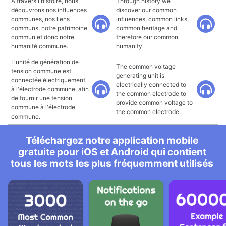
A travers l'histoire, nous
Through history we
découvrons nos influences
discover our common
communes, nos liens
influences, common links,
communs, notre patrimoine
common heritage and
commun et donc notre
therefore our common
humanité commune.
humanity.
L'unité de génération de
The common voltage
tension commune est
generating unit is
connectée électriquement
electrically connected to
à l'électrode commune, afin
the common electrode to
de fournir une tension
provide common voltage to
commune à l'électrode
the common electrode.
commune.
Téléchargez notre application mobile
gratuite pour iOS et Android qui contient
tous les mots les plus fréquemment utilisés