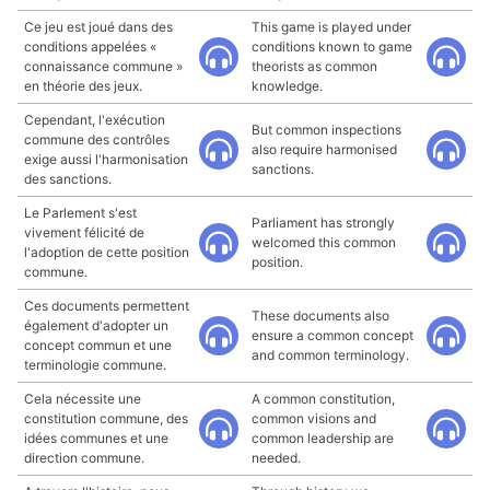
Ce jeu est joué dans des
This game is played under
conditions appelées «
conditions known to game
connaissance commune »
theorists as common
en théorie des jeux.
knowledge.
Cependant, l'exécution
But common inspections
commune des contrôles
also require harmonised
exige aussi l'harmonisation
sanctions.
des sanctions.
Le Parlement s'est
Parliament has strongly
vivement félicité de
welcomed this common
l'adoption de cette position
position.
commune.
Ces documents permettent
These documents also
également d'adopter un
ensure a common concept
concept commun et une
and common terminology.
terminologie commune.
Cela nécessite une
A common constitution,
constitution commune, des
common visions and
idées communes et une
common leadership are
direction commune.
needed.