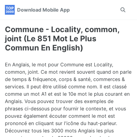
Skip
Skip
Skip
Download Mobile App
Toggle
to
to
to
search
primary
content
footer
navigation
Commune - Locality, common,
joint (Le 851 Mot Le Plus
Commun En English)
En Anglais, le mot pour Commune est Locality,
common, joint. Ce mot revient souvent quand on parle
de temps & fréquence, corps & santé, commerces &
services. Il peut être utilisé comme nom. Il est classé
comme un mot A1 et est le 10e mot le plus courant en
Anglais. Vous pouvez trouver des exemples de
phrases ci-dessous pour fournir le contexte, et vous
pouvez également écouter comment le mot est
prononcé en cliquant sur l'icône du haut-parleur.
Découvrez tous les 3000 mots Anglais les plus