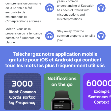
years, common
compréhension commune
understanding of Kabbalah
de la Kabbale a été
has been cluttered with
encombrée de
misconceptions and
malentendus et
misinterpretations.
d'interprétations erronées.
Méfiez-vous de la
Stay away from the
propension ou la tendance
common propensity to tell a
commune à raconter une
joke.
blague.
Téléchargez notre application mobile
gratuite pour iOS et Android qui contient
tous les mots les plus fréquemment utilisés