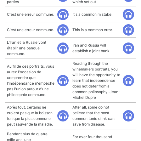
parties
which set out
C'est une erreur commune.
It's a common mistake.
C'est une erreur commune.
This is a common error.
L'Iran et la Russie vont
Iran and Russia will
établir une banque
establish a joint bank.
commune.
Reading through the
Au fil de ces portraits, vous
winemakers portraits, you
aurez l'occasion de
will have the opportunity to
comprendre que
learn that independence
l'indépendance n'empêche
does not deter from a
pas l'union autour d'une
common philosophy. Jean-
philosophie commune.
Michel Dupré
Après tout, certains ne
After all, some do not
croient pas que la boisson
believe that the most
tonique la plus commune
common tonic drink can
peut sauver de la maladie.
save from disease.
Pendant plus de quatre
For over four thousand
mille ans, une