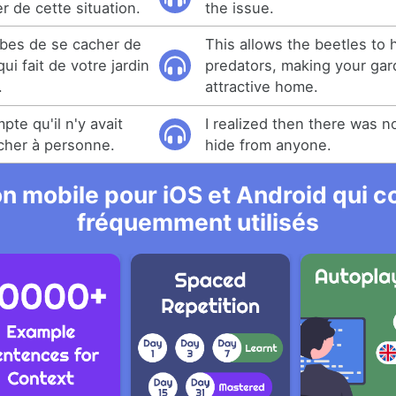
 de cette situation.
the issue.
abes de se cacher de
This allows the beetles to 
ui fait de votre jardin
predators, making your ga
.
attractive home.
te qu'il n'y avait
I realized then there was n
acher à personne.
hide from anyone.
n mobile pour iOS et Android qui co
fréquemment utilisés