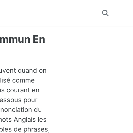
Toggle
search
Commun En
ouvent quand on
tilisé comme
us courant en
dessous pour
ononciation du
mots Anglais les
ples de phrases,