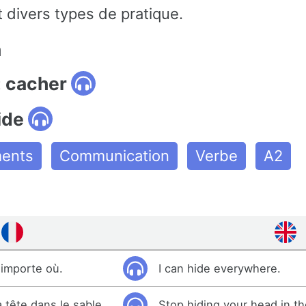
 divers types de pratique.
n
: cacher
ide
ments
Communication
Verbe
A2
importe où.
I can hide everywhere.
a tête dans le sable.
Stop hiding your head in t