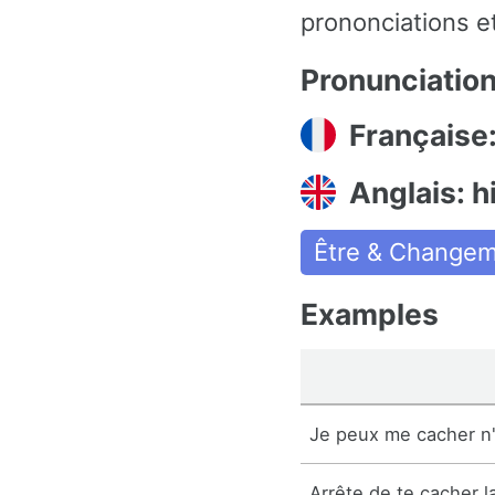
prononciations et
Pronunciatio
Française
Anglais: h
Être & Change
Examples
Je peux me cacher n'
Arrête de te cacher l