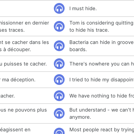
I must hide.
issionner en dernier
Tom is considering quitting 
ses traces.
to hide his trace.
t se cacher dans les
Bacteria can hide in groove
s à découper.
boards.
 tu puisses te cacher.
There's nowhere you can h
r ma déception.
I tried to hide my disappoi
cacher.
We have nothing to hide f
ous ne pouvons plus
But understand - we can't 
anymore.
réagissent en
Most people react by trying