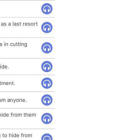
as a last resort
s in cutting
ide.
ntment.
rom anyone.
hide from them
 to hide from