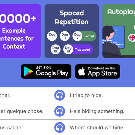
cher.
I tried to hide.
cher quelque chose.
He's hiding something.
us cacher
Where should we hide