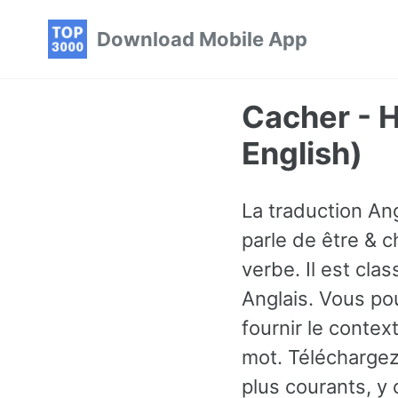
Skip
Skip
Skip
Download Mobile App
to
to
to
primary
content
footer
navigation
Cacher - 
English)
La traduction An
parle de être & 
verbe. Il est cl
Anglais. Vous p
fournir le conte
mot. Téléchargez
plus courants, y