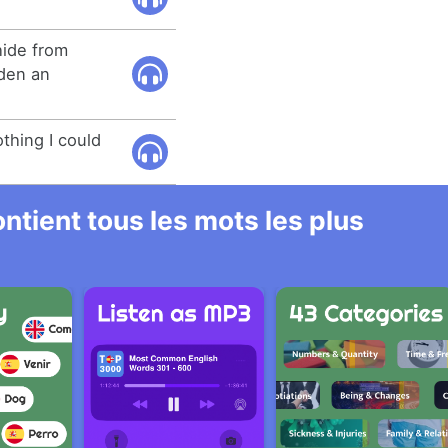
hide from
rden an
othing I could
ntient tous les mots les plus