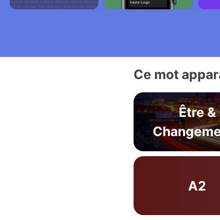
Ce mot appara
Être &
Changeme
A2