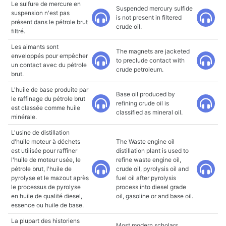
Le sulfure de mercure en
Suspended mercury sulfide
suspension n'est pas
is not present in filtered
présent dans le pétrole brut
crude oil.
filtré.
Les aimants sont
The magnets are jacketed
enveloppés pour empêcher
to preclude contact with
un contact avec du pétrole
crude petroleum.
brut.
L'huile de base produite par
Base oil produced by
le raffinage du pétrole brut
refining crude oil is
est classée comme huile
classified as mineral oil.
minérale.
L'usine de distillation
d'huile moteur à déchets
The Waste engine oil
est utilisée pour raffiner
distillation plant is used to
l'huile de moteur usée, le
refine waste engine oil,
pétrole brut, l'huile de
crude oil, pyrolysis oil and
pyrolyse et le mazout après
fuel oil after pyrolysis
le processus de pyrolyse
process into diesel grade
en huile de qualité diesel,
oil, gasoline or and base oil.
essence ou huile de base.
La plupart des historiens
Most modern scholars