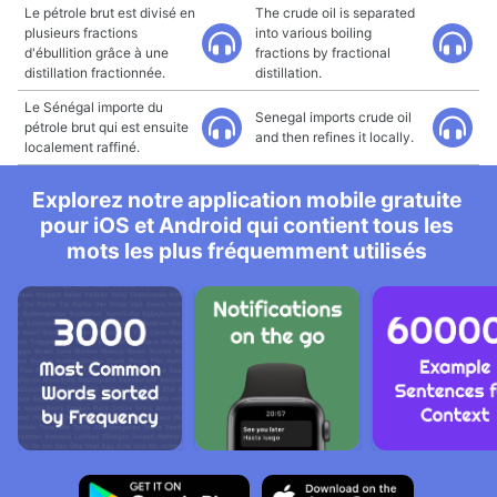
Le pétrole brut est divisé en
The crude oil is separated
plusieurs fractions
into various boiling
d'ébullition grâce à une
fractions by fractional
distillation fractionnée.
distillation.
Le Sénégal importe du
Senegal imports crude oil
pétrole brut qui est ensuite
and then refines it locally.
localement raffiné.
Explorez notre application mobile gratuite
pour iOS et Android qui contient tous les
mots les plus fréquemment utilisés