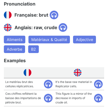
Pronunciation
Française: brut
Anglais: raw, crude
Aliments
Matériaux & Qualité
Adjective
Adverbe
B2
Examples
Le matériau brut des
It's the base raw material in
cellules réplicatrices.
Replicator cells.
Ces chiffres reflètent la
This figure is a mirror of the
baisse des importations de
decrease in imports of
pétrole brut.
crude oil.