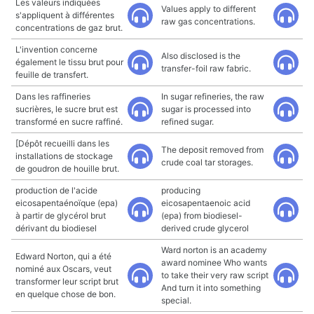
Les valeurs indiquées
Values apply to different
s'appliquent à différentes
raw gas concentrations.
concentrations de gaz brut.
L'invention concerne
Also disclosed is the
également le tissu brut pour
transfer-foil raw fabric.
feuille de transfert.
Dans les raffineries
In sugar refineries, the raw
sucrières, le sucre brut est
sugar is processed into
transformé en sucre raffiné.
refined sugar.
[Dépôt recueilli dans les
The deposit removed from
installations de stockage
crude coal tar storages.
de goudron de houille brut.
production de l'acide
producing
eicosapentaénoïque (epa)
eicosapentaenoic acid
à partir de glycérol brut
(epa) from biodiesel-
dérivant du biodiesel
derived crude glycerol
Ward norton is an academy
Edward Norton, qui a été
award nominee Who wants
nominé aux Oscars, veut
to take their very raw script
transformer leur script brut
And turn it into something
en quelque chose de bon.
special.