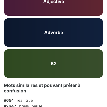
Adjective
Adverbe
B2
Mots similaires et pouvant prêter à
confusion
#654
real; true
#2647
break; pause