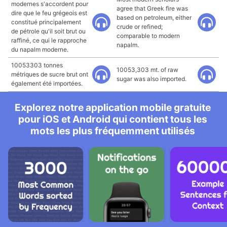
modernes s'accordent pour
agree that Greek fire was
dire que le feu grégeois est
based on petroleum, either
constitué principalement
crude or refined;
de pétrole qu'il soit brut ou
comparable to modern
raffiné, ce qui le rapproche
napalm.
du napalm moderne.
10053303 tonnes
10053,303 mt. of raw
métriques de sucre brut ont
sugar was also imported.
également été importées.
Explorez notre application mobile gratuite
pour iOS et Android qui contient tous les
mots les plus fréquemment utilisés