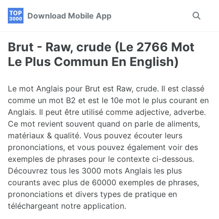
Skip
Skip
Skip
Download Mobile App
Toggle
to
to
to
search
primary
content
footer
navigation
Brut - Raw, crude (Le 2766 Mot
Le Plus Commun En English)
Le mot Anglais pour Brut est Raw, crude. Il est classé
comme un mot B2 et est le 10e mot le plus courant en
Anglais. Il peut être utilisé comme adjective, adverbe.
Ce mot revient souvent quand on parle de aliments,
matériaux & qualité. Vous pouvez écouter leurs
prononciations, et vous pouvez également voir des
exemples de phrases pour le contexte ci-dessous.
Découvrez tous les 3000 mots Anglais les plus
courants avec plus de 60000 exemples de phrases,
prononciations et divers types de pratique en
téléchargeant notre application.