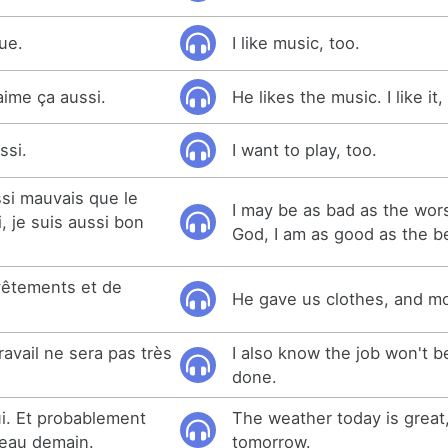
ue.
I like music, too.
aime ça aussi.
He likes the music. I like it,
ssi.
I want to play, too.
ssi mauvais que le
I may be as bad as the wors
, je suis aussi bon
God, I am as good as the b
vêtements et de
He gave us clothes, and mo
ravail ne sera pas très
I also know the job won't b
done.
hui. Et probablement
The weather today is great, 
 beau demain.
tomorrow.