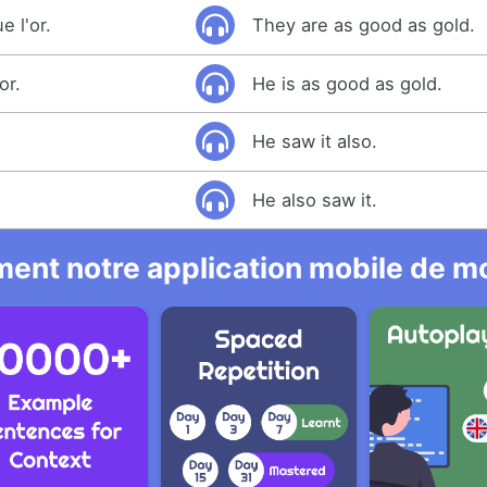
e l'or.
They are as good as gold.
or.
He is as good as gold.
He saw it also.
He also saw it.
ent notre application mobile de mo