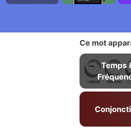
Ce mot appara
Temps 
Fréquen
Conjonct