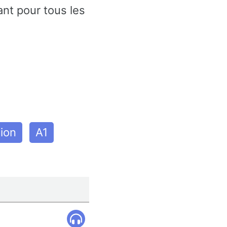
nt pour tous les
ion
A1
.