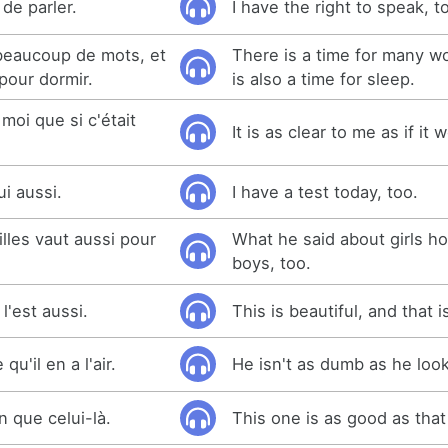
t de parler.
I have the right to speak, t
 beaucoup de mots, et
There is a time for many w
 pour dormir.
is also a time for sleep.
 moi que si c'était
It is as clear to me as if it
ui aussi.
I have a test today, too.
filles vaut aussi pour
What he said about girls ho
boys, too.
l'est aussi.
This is beautiful, and that i
qu'il en a l'air.
He isn't as dumb as he loo
n que celui-là.
This one is as good as that