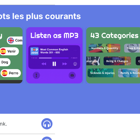
ts les plus courants
ink.