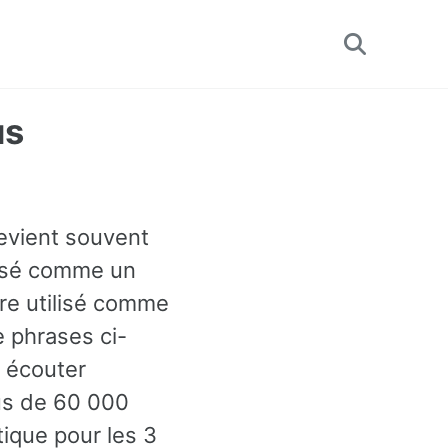
Toggle
search
us
revient souvent
assé comme un
tre utilisé comme
 phrases ci-
 écouter
us de 60 000
ique pour les 3