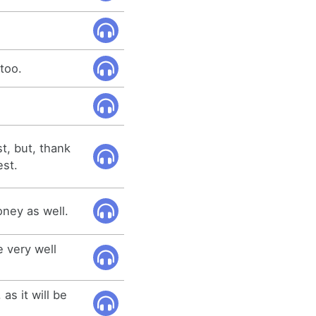
 too.
t, but, thank
est.
ney as well.
e very well
as it will be