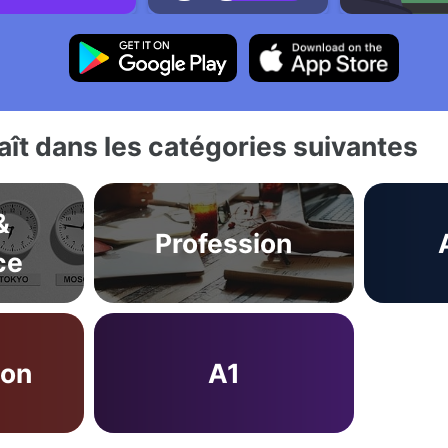
ît dans les catégories suivantes
&
Profession
ce
ion
A1