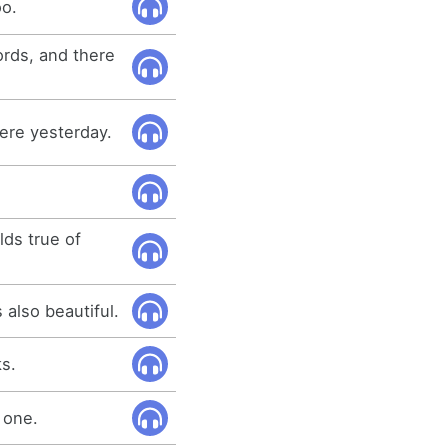
oo.
ords, and there
 were yesterday.
lds true of
s also beautiful.
ks.
 one.