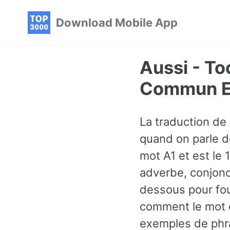
Skip
Skip
Skip
Download Mobile App
to
to
to
primary
content
footer
navigation
Aussi - To
Commun En
La traduction de 
quand on parle d
mot A1 et est le 
adverbe, conjonc
dessous pour fou
comment le mot e
exemples de phra