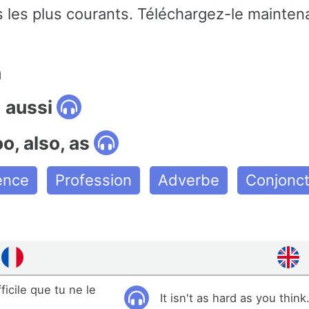
 les plus courants. Téléchargez-le maintena
n
 aussi
o, also, as
ence
Profession
Adverbe
Conjonct
ficile que tu ne le
It isn't as hard as you think