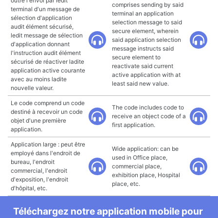
outre l'envoi par ledit
comprises sending by said
terminal d'un message de
terminal an application
sélection d'application
selection message to said
audit élément sécurisé,
secure element, wherein
ledit message de sélection
said application selection
d'application donnant
message instructs said
l'instruction audit élément
secure element to
sécurisé de réactiver ladite
reactivate said current
application active courante
active application with at
avec au moins ladite
least said new value.
nouvelle valeur.
Le code comprend un code
The code includes code to
destiné à recevoir un code
receive an object code of a
objet d'une première
first application.
application.
Application large : peut être
Wide application: can be
employé dans l'endroit de
used in Office place,
bureau, l'endroit
commercial place,
commercial, l'endroit
exhibition place, Hospital
d'exposition, l'endroit
place, etc.
d'hôpital, etc.
Téléchargez notre application mobile pour