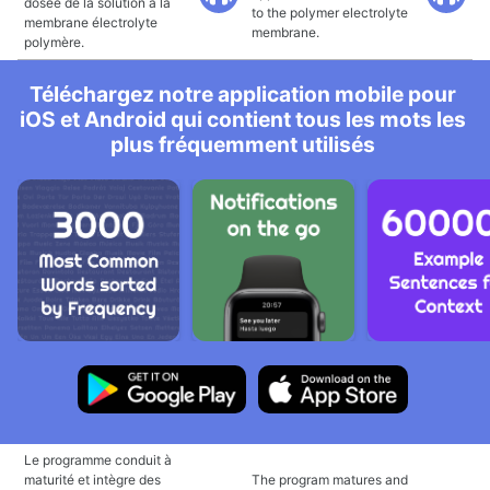
dosée de la solution à la
to the polymer electrolyte
membrane électrolyte
membrane.
polymère.
Téléchargez notre application mobile pour
iOS et Android qui contient tous les mots les
plus fréquemment utilisés
Le programme conduit à
maturité et intègre des
The program matures and