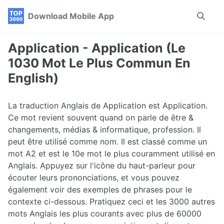
Skip
Skip
Skip
Download Mobile App
Toggle
to
to
to
search
primary
content
footer
navigation
Application - Application (Le
1030 Mot Le Plus Commun En
English)
La traduction Anglais de Application est Application.
Ce mot revient souvent quand on parle de être &
changements, médias & informatique, profession. Il
peut être utilisé comme nom. Il est classé comme un
mot A2 et est le 10e mot le plus couramment utilisé en
Anglais. Appuyez sur l'icône du haut-parleur pour
écouter leurs prononciations, et vous pouvez
également voir des exemples de phrases pour le
contexte ci-dessous. Pratiquez ceci et les 3000 autres
mots Anglais les plus courants avec plus de 60000