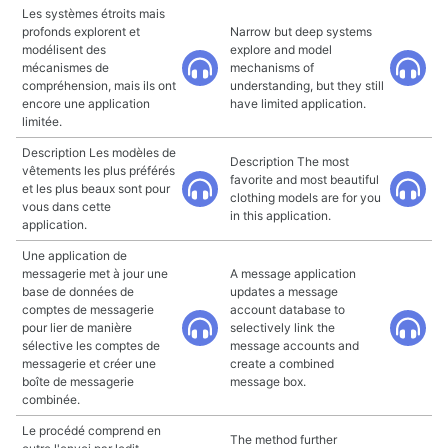
Les systèmes étroits mais
profonds explorent et
Narrow but deep systems
modélisent des
explore and model
mécanismes de
mechanisms of
compréhension, mais ils ont
understanding, but they still
encore une application
have limited application.
limitée.
Description Les modèles de
Description The most
vêtements les plus préférés
favorite and most beautiful
et les plus beaux sont pour
clothing models are for you
vous dans cette
in this application.
application.
Une application de
messagerie met à jour une
A message application
base de données de
updates a message
comptes de messagerie
account database to
pour lier de manière
selectively link the
sélective les comptes de
message accounts and
messagerie et créer une
create a combined
boîte de messagerie
message box.
combinée.
Le procédé comprend en
The method further