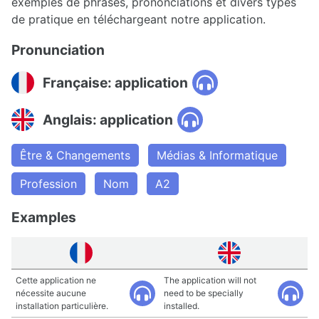
exemples de phrases, prononciations et divers types
de pratique en téléchargeant notre application.
Pronunciation
Française: application
Anglais: application
Être & Changements
Médias & Informatique
Profession
Nom
A2
Examples
Cette application ne
The application will not
nécessite aucune
need to be specially
installation particulière.
installed.