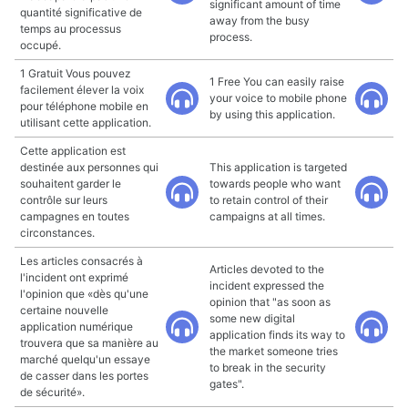
significant amount of time
quantité significative de
away from the busy
temps au processus
process.
occupé.
1 Gratuit Vous pouvez
1 Free You can easily raise
facilement élever la voix
your voice to mobile phone
pour téléphone mobile en
by using this application.
utilisant cette application.
Cette application est
destinée aux personnes qui
This application is targeted
souhaitent garder le
towards people who want
contrôle sur leurs
to retain control of their
campagnes en toutes
campaigns at all times.
circonstances.
Les articles consacrés à
Articles devoted to the
l'incident ont exprimé
incident expressed the
l'opinion que «dès qu'une
opinion that "as soon as
certaine nouvelle
some new digital
application numérique
application finds its way to
trouvera que sa manière au
the market someone tries
marché quelqu'un essaye
to break in the security
de casser dans les portes
gates".
de sécurité».