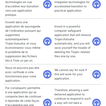
technologies en vue
integrates technologies for
d'accélérer leur transition
accelerated transition to
vers une application
practical application.
pratique.
Investir dans une
application de sauvegarde
Invest in a powerful
de l'ordinateur puissant qui
computer safeguard
supprimera
application that will remove
automatiquement
Trojan.Katusha
Trojan.Katusha, et vous
automatically, and you will
économiserez vous-même
save yourself the trouble of
le problème de la
deleting the Trojan-related
suppression des fichiers
files one by one.
liés à Troie un par un.
Nous ne pouvons pas dire
We cannot say for sure if
avec certitude si cela
this will work for your
fonctionnera pour votre
application.
application.
Par conséquent, permettre
Therefore, allowing a well
à une application qui se
behaved application to
comporte bien de continuer
continue to respond in such
à répondre de cette façon
a way will not take a
n'accaparera pas une