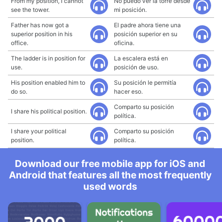
From my position, I cannot
No puedo ver la torre desde
see the tower.
mi posición.
Father has now got a
El padre ahora tiene una
superior position in his
posición superior en su
office.
oficina.
The ladder is in position for
La escalera está en
use.
posición de uso.
His position enabled him to
Su posición le permitía
do so.
hacer eso.
Comparto su posición
I share his political position.
política.
I share your political
Comparto su posición
position.
política.
Download our free mobile app for iOS and
Android that features all the most frequently
used words