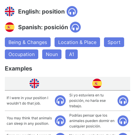
English: position
Spanish: posición
Being & Changes
Location & Place
Sport
Occupation
Noun
A1
Examples
Si yo estuviera en tu
If I were in your position I
posición, no haría ese
wouldn't do that job.
trabajo.
Podrías pensar que los
You may think that animals
animales pueden dormir en
can sleep in any position.
cualquier posición.