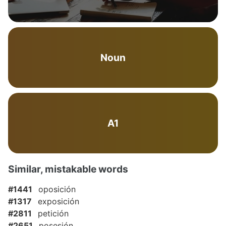
Noun
A1
Similar, mistakable words
#1441
oposición
#1317
exposición
#2811
petición
#2651
posesión