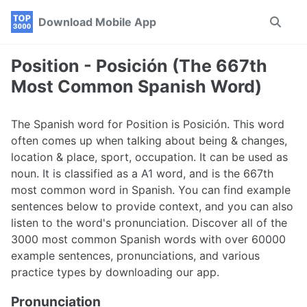
Skip
Skip
Skip
Download Mobile App
Toggle
to
to
to
search
primary
content
footer
navigation
Position - Posición (The 667th
Most Common Spanish Word)
The Spanish word for Position is Posición. This word
often comes up when talking about being & changes,
location & place, sport, occupation. It can be used as
noun. It is classified as a A1 word, and is the 667th
most common word in Spanish. You can find example
sentences below to provide context, and you can also
listen to the word's pronunciation. Discover all of the
3000 most common Spanish words with over 60000
example sentences, pronunciations, and various
practice types by downloading our app.
Pronunciation