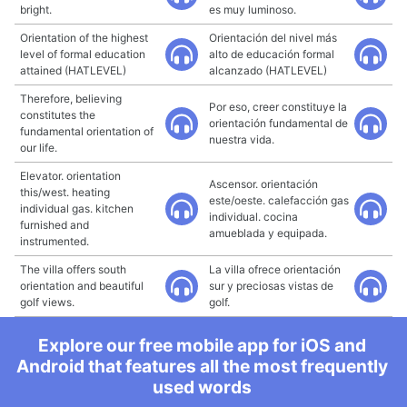
bright.
es muy luminoso.
Orientation of the highest
Orientación del nivel más
level of formal education
alto de educación formal
attained (HATLEVEL)
alcanzado (HATLEVEL)
Therefore, believing
Por eso, creer constituye la
constitutes the
orientación fundamental de
fundamental orientation of
nuestra vida.
our life.
Elevator. orientation
Ascensor. orientación
this/west. heating
este/oeste. calefacción gas
individual gas. kitchen
individual. cocina
furnished and
amueblada y equipada.
instrumented.
The villa offers south
La villa ofrece orientación
orientation and beautiful
sur y preciosas vistas de
golf views.
golf.
Explore our free mobile app for iOS and
Android that features all the most frequently
used words