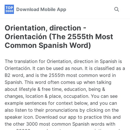
Skip
Skip
Skip
Download Mobile App
Toggle
to
to
to
search
primary
content
footer
navigation
Orientation, direction -
Orientación (The 2555th Most
Common Spanish Word)
The translation for Orientation, direction in Spanish is
Orientación. It can be used as noun. It is classified as a
B2 word, and is the 2555th most common word in
Spanish. This word often comes up when talking
about lifestyle & free time, education, being &
changes, location & place, occupation. You can see
example sentences for context below, and you can
also listen to their pronunciations by clicking on the
speaker icon. Download our app to practice this and
the other 3000 most common Spanish words with