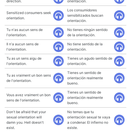
direction.
orientación.
Los consumidores
Sensitized consumers seek
sensibilizados buscan
orientation.
orientación.
Tu n'as aucun sens de
No tienes ningún sentido
l'orientation.
de la orientación.
Il n'a aucun sens de
No tiene sentido de la
l'orientation.
orientación.
Tu as un sens aigu de
Tienes un agudo sentido de
l'orientation.
orientación.
Tienes un sentido de
Tu as vraiment un bon sens
orientación realmente
de l'orientation.
bueno.
Tienes un sentido de
Vous avez vraiment un bon
orientación realmente
sens de l'orientation.
bueno.
Don't be afraid that your
No temas que tu
sexual orientation will
orientación sexual te vaya
damn you. Hell doesn't
a condenar. El infierno no
exist.
existe.