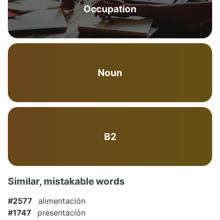
Occupation
Noun
B2
Similar, mistakable words
#2577
alimentación
#1747
presentación