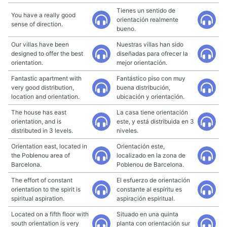
Tienes un sentido de
You have a really good
orientación realmente
sense of direction.
bueno.
Our villas have been
Nuestras villas han sido
designed to offer the best
diseñadas para ofrecer la
orientation.
mejor orientación.
Fantastic apartment with
Fantástico piso con muy
very good distribution,
buena distribución,
location and orientation.
ubicación y orientación.
The house has east
La casa tiene orientación
orientation, and is
este, y está distribuida en 3
distributed in 3 levels.
niveles.
Orientation east, located in
Orientación este,
the Poblenou area of
localizado en la zona de
Barcelona.
Poblenou de Barcelona.
The effort of constant
El esfuerzo de orientación
orientation to the spirit is
constante al espíritu es
spiritual aspiration.
aspiración espiritual.
Located on a fifth floor with
Situado en una quinta
south orientation is very
planta con orientación sur