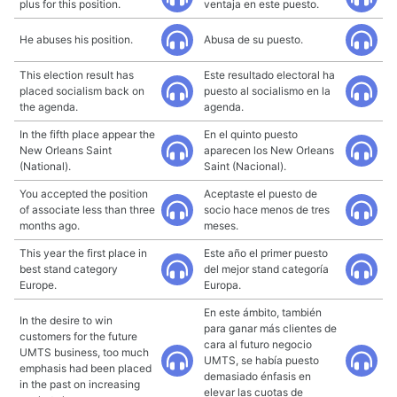
plus for this position.
ventaja en este puesto.
He abuses his position.
Abusa de su puesto.
This election result has
Este resultado electoral ha
placed socialism back on
puesto al socialismo en la
the agenda.
agenda.
In the fifth place appear the
En el quinto puesto
New Orleans Saint
aparecen los New Orleans
(National).
Saint (Nacional).
You accepted the position
Aceptaste el puesto de
of associate less than three
socio hace menos de tres
months ago.
meses.
This year the first place in
Este año el primer puesto
best stand category
del mejor stand categoría
Europe.
Europa.
En este ámbito, también
In the desire to win
para ganar más clientes de
customers for the future
cara al futuro negocio
UMTS business, too much
UMTS, se había puesto
emphasis had been placed
demasiado énfasis en
in the past on increasing
elevar las cuotas de