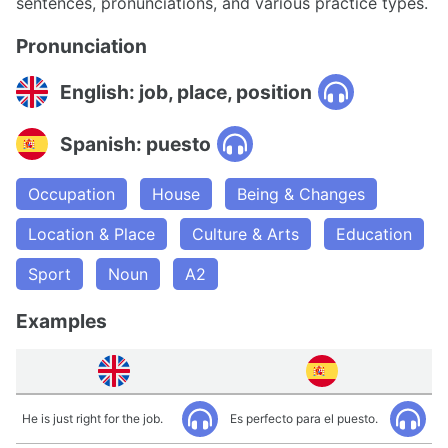
sentences, pronunciations, and various practice types.
Pronunciation
English: job, place, position
Spanish: puesto
Occupation
House
Being & Changes
Location & Place
Culture & Arts
Education
Sport
Noun
A2
Examples
He is just right for the job.
Es perfecto para el puesto.