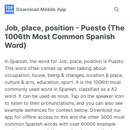
Skip
Skip
Skip
Download Mobile App
Toggle
to
to
to
search
primary
content
footer
navigation
Job, place, position - Puesto (The
1006th Most Common Spanish
Word)
In Spanish, the word for Job, place, position is Puesto.
This word often comes up when talking about
occupation, house, being & changes, location & place,
culture & arts, education, sport. It is the 1006th most
commonly used word in Spanish, classified as a A2
word. It can be used as noun. Tap on the speaker icon
to listen to their pronunciations, and you can also see
example sentences for context below. Download our
app for offline access to this and the other 3000 most
common Spanish words with over 60000 example