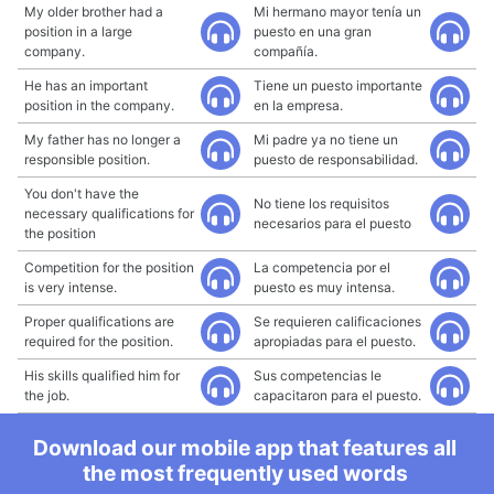
My older brother had a
Mi hermano mayor tenía un
position in a large
puesto en una gran
company.
compañía.
He has an important
Tiene un puesto importante
position in the company.
en la empresa.
My father has no longer a
Mi padre ya no tiene un
responsible position.
puesto de responsabilidad.
You don't have the
No tiene los requisitos
necessary qualifications for
necesarios para el puesto
the position
Competition for the position
La competencia por el
is very intense.
puesto es muy intensa.
Proper qualifications are
Se requieren calificaciones
required for the position.
apropiadas para el puesto.
His skills qualified him for
Sus competencias le
the job.
capacitaron para el puesto.
Download our mobile app that features all
the most frequently used words