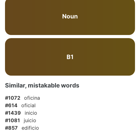
Noun
B1
Similar, mistakable words
#1072
oficina
#614
oficial
#1439
inicio
#1081
juicio
#857
edificio