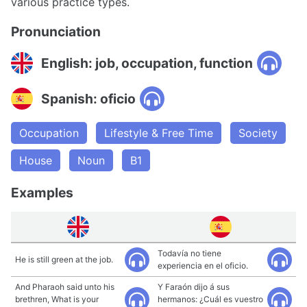
various practice types.
Pronunciation
English: job, occupation, function
Spanish: oficio
Occupation
Lifestyle & Free Time
Society
House
Noun
B1
Examples
Todavía no tiene
He is still green at the job.
experiencia en el oficio.
And Pharaoh said unto his
Y Faraón dijo á sus
brethren, What is your
hermanos: ¿Cuál es vuestro