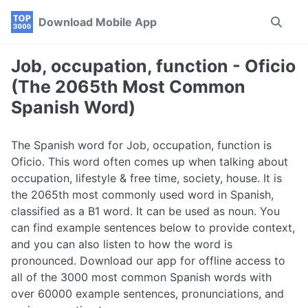
Skip
Skip
Skip
Download Mobile App
Toggle
to
to
to
search
primary
content
footer
navigation
Job, occupation, function - Oficio
(The 2065th Most Common
Spanish Word)
The Spanish word for Job, occupation, function is
Oficio. This word often comes up when talking about
occupation, lifestyle & free time, society, house. It is
the 2065th most commonly used word in Spanish,
classified as a B1 word. It can be used as noun. You
can find example sentences below to provide context,
and you can also listen to how the word is
pronounced. Download our app for offline access to
all of the 3000 most common Spanish words with
over 60000 example sentences, pronunciations, and