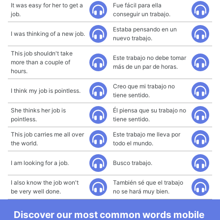
It was easy for her to get a
Fue fácil para ella
job.
conseguir un trabajo.
Estaba pensando en un
I was thinking of a new job.
nuevo trabajo.
This job shouldn't take
Este trabajo no debe tomar
more than a couple of
más de un par de horas.
hours.
Creo que mi trabajo no
I think my job is pointless.
tiene sentido.
She thinks her job is
Él piensa que su trabajo no
pointless.
tiene sentido.
This job carries me all over
Este trabajo me lleva por
the world.
todo el mundo.
I am looking for a job.
Busco trabajo.
I also know the job won't
También sé que el trabajo
be very well done.
no se hará muy bien.
Discover our most common words mobile