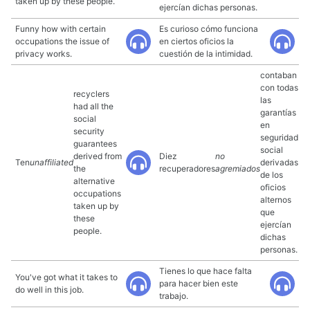
taken up by these people.
ejercían dichas personas.
Funny how with certain
Es curioso cómo funciona
occupations the issue of
en ciertos oficios la
privacy works.
cuestión de la intimidad.
contaban
con todas
recyclers
las
had all the
garantías
social
en
security
seguridad
guarantees
social
derived from
Diez
no
Ten
unaffiliated
derivadas
the
recuperadores
agremiados
de los
alternative
oficios
occupations
alternos
taken up by
que
these
ejercían
people.
dichas
personas.
Tienes lo que hace falta
You've got what it takes to
para hacer bien este
do well in this job.
trabajo.