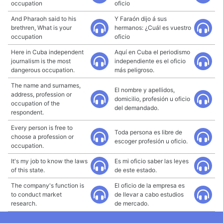
occupation
oficio
And Pharaoh said to his
Y Faraón dijo á sus
brethren, What is your
hermanos: ¿Cuál es vuestro
occupation
oficio
Here in Cuba independent
Aquí en Cuba el periodismo
journalism is the most
independiente es el oficio
dangerous occupation.
más peligroso.
The name and surnames,
El nombre y apellidos,
address, profession or
domicilio, profesión u oficio
occupation of the
del demandado.
respondent.
Every person is free to
Toda persona es libre de
choose a profession or
escoger profesión u oficio.
occupation.
It's my job to know the laws
Es mi oficio saber las leyes
of this state.
de este estado.
The company's function is
El oficio de la empresa es
to conduct market
de llevar a cabo estudios
research.
de mercado.