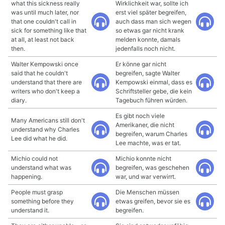
what this sickness really
Wirklichkeit war, sollte ich
was until much later, nor
erst viel später begreifen,
that one couldn't call in
auch dass man sich wegen
sick for something like that
so etwas gar nicht krank
at all, at least not back
melden konnte, damals
then.
jedenfalls noch nicht.
Walter Kempowski once
Er könne gar nicht
said that he couldn't
begreifen, sagte Walter
understand that there are
Kempowski einmal, dass es
writers who don't keep a
Schriftsteller gebe, die kein
diary.
Tagebuch führen würden.
Es gibt noch viele
Many Americans still don't
Amerikaner, die nicht
understand why Charles
begreifen, warum Charles
Lee did what he did.
Lee machte, was er tat.
Michio could not
Michio konnte nicht
understand what was
begreifen, was geschehen
happening.
war, und war verwirrt.
People must grasp
Die Menschen müssen
something before they
etwas greifen, bevor sie es
understand it.
begreifen.