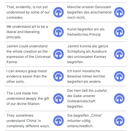
That, evidently, is not yet
Manche unserer Genossen
understood by some of our
begreifen das anscheinend
comrades.
noch nicht.
We understand art to be a
Kunst begreifen wir als
liberal and liberating
freiheitliches Prinzip.
principle.
Jaimini could understand
Jaimini konnte die ganze
the whole creation as the
Schöpfung als Ausdruck
expression of the Universal
des universalen Karmas
Karma.
begreifen.
I can always grasp moral
Ich kann moralische
evidence easier than the
Beweise immer leichter
other sorts.
begreifen als andere.
Der Herr ließ ihn zutiefst
The Lord made him
die Gabe unserer
understand deeply the gift
Gotteskindschaft
of our divine filiation.
begreifen.
They sometimes
Sie begreifen „China"
understand 'China' in
mitunter völlig
completely different ways.
unterschiedlich.