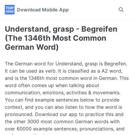
Skip
Skip
Skip
Download Mobile App
Toggle
to
to
to
search
primary
content
footer
navigation
Understand, grasp - Begreifen
(The 1346th Most Common
German Word)
The German word for Understand, grasp is Begreifen.
It can be used as verb. It is classified as a A2 word,
and is the 1346th most common word in German. This
word often comes up when talking about
communication, emotions, activities & movements.
You can find example sentences below to provide
context, and you can also listen to how the word is
pronounced. Download our app to practice this and
the other 3000 most common German words with
over 60000 example sentences, pronunciations, and