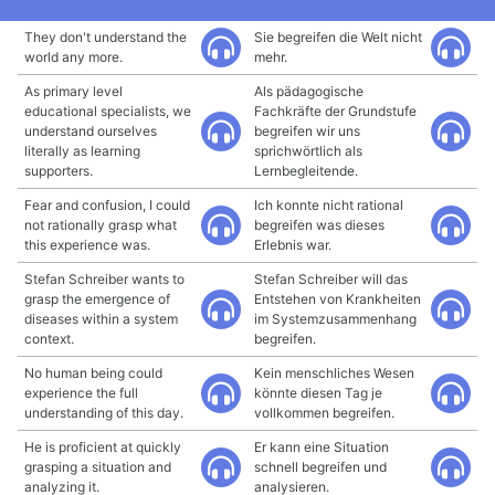
They don't understand the
Sie begreifen die Welt nicht
world any more.
mehr.
As primary level
Als pädagogische
educational specialists, we
Fachkräfte der Grundstufe
understand ourselves
begreifen wir uns
literally as learning
sprichwörtlich als
supporters.
Lernbegleitende.
Fear and confusion, I could
Ich konnte nicht rational
not rationally grasp what
begreifen was dieses
this experience was.
Erlebnis war.
Stefan Schreiber wants to
Stefan Schreiber will das
grasp the emergence of
Entstehen von Krankheiten
diseases within a system
im Systemzusammenhang
context.
begreifen.
No human being could
Kein menschliches Wesen
experience the full
könnte diesen Tag je
understanding of this day.
vollkommen begreifen.
He is proficient at quickly
Er kann eine Situation
grasping a situation and
schnell begreifen und
analyzing it.
analysieren.