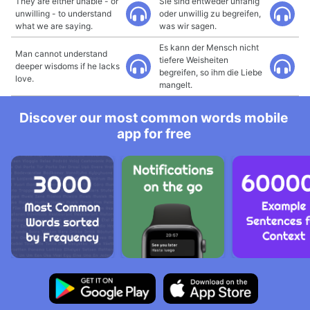
They are either unable - or
Sie sind entweder unfähig
unwilling - to understand
oder unwillig zu begreifen,
what we are saying.
was wir sagen.
Es kann der Mensch nicht
Man cannot understand
tiefere Weisheiten
deeper wisdoms if he lacks
begreifen, so ihm die Liebe
love.
mangelt.
Discover our most common words mobile
app for free