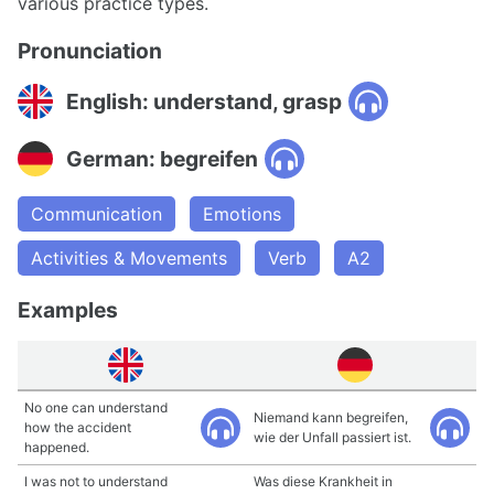
various practice types.
Pronunciation
English: understand, grasp
German: begreifen
Communication
Emotions
Activities & Movements
Verb
A2
Examples
No one can understand
Niemand kann begreifen,
how the accident
wie der Unfall passiert ist.
happened.
I was not to understand
Was diese Krankheit in