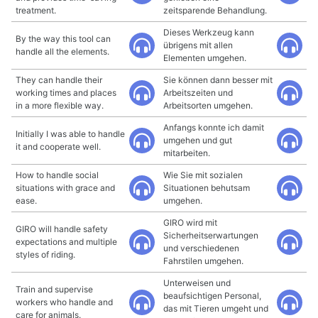
treatment.
zeitsparende Behandlung.
Dieses Werkzeug kann
By the way this tool can
übrigens mit allen
handle all the elements.
Elementen umgehen.
They can handle their
Sie können dann besser mit
working times and places
Arbeitszeiten und
in a more flexible way.
Arbeitsorten umgehen.
Anfangs konnte ich damit
Initially I was able to handle
umgehen und gut
it and cooperate well.
mitarbeiten.
How to handle social
Wie Sie mit sozialen
situations with grace and
Situationen behutsam
ease.
umgehen.
GIRO wird mit
GIRO will handle safety
Sicherheitserwartungen
expectations and multiple
und verschiedenen
styles of riding.
Fahrstilen umgehen.
Unterweisen und
Train and supervise
beaufsichtigen Personal,
workers who handle and
das mit Tieren umgeht und
care for animals.