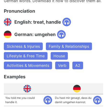
German words. Download it now to discover them all.
Pronunciation
English: treat, handle
German: umgehen
Sickness & Injuries
Family & Relationships
Lifestyle & Free Time
House
Activities & Movements
Verb
A2
Examples
You told me you could
Du hast mir gesagt, dass du
handle it.
damit umgehen kannst.