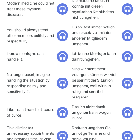
Die moderne Medizin
Modern medicine could not
konnte mit diesen
treat these mystical
mystischen Krankheiten
diseases.
nicht umgehen.
Du solltest immer höflich
You should always treat
und respektvoll mit den
other members politely and
anderen Mitgliedern
respectfully.
umgehen.
I know morris; he can
Ich kenne Morris; er kann
handle it.
damit umgehen.
Sind wir nicht mehr
No longer upset, imagine
verärgert, können wir viel
handling the situation by
besser mit der Situation
responding calmly and
umgehen, weil wir nun
sensitively 2.
ruhig und sensibel
reagieren.
Das ich nicht damit
Like I can't handle it 'cause
umgehen kann wegen
of burke.
Burke.
This eliminates
Dadurch umgehen Sie
unnecessary appointments
unnötige Termine und
and provides time-saving
genießen eine