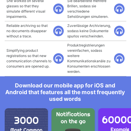
She worked on several
Sie bearbeitete mehrere
glasses so that they
Brillen, sodass sie
simulate different visual
verschiedene
impairments.
Sehstörungen simulieren.
Reliable archiving so that
Zuverlässige Archivierung,
no documents disappear
sodass keine Dokumente
without a trace.
spurlos verschwinden.
Produktregistrierungen
Simplifying product
vereinfachen, sodass
registrations so that new
weitere
communication channels to
Kommunikationskanäle zu
consumers are opened up.
Konsumenten erschlossen
werden.
Download our mobile app for iOS and
Android that features all the most frequently
used words