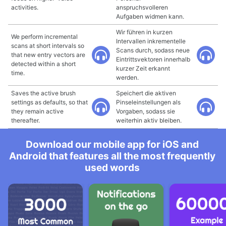
activities.
anspruchsvolleren
Aufgaben widmen kann.
Wir führen in kurzen
We perform incremental
Intervallen inkrementelle
scans at short intervals so
Scans durch, sodass neue
that new entry vectors are
Eintrittsvektoren innerhalb
detected within a short
kurzer Zeit erkannt
time.
werden.
Saves the active brush
Speichert die aktiven
settings as defaults, so that
Pinseleinstellungen als
they remain active
Vorgaben, sodass sie
thereafter.
weiterhin aktiv bleiben.
Download our mobile app for iOS and
Android that features all the most frequently
used words