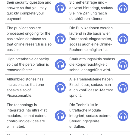
their security question and
Sicherheitsfrage und -
answer so that you may
antwort hinterlegt, sodass
quickly complete your
Sie Ihre Zahlung rasch
payment.
durchführen können.
The publications are
Die Publikationen werden
processed ongoing for the
laufend in die basis wien
basis wien database so
Datenbank eingearbeitet,
that online research is also
sodass auch eine Online-
possible.
Recherche möglich ist.
High breathable capacity
Stark atmungsaktiv sodass
so that the perspiration is
die Körperfeuchtigkeit
removed faster.
schneller abgeführt wird.
Alltumbled stones has
Alle Trommelsteine haben
inclusions, so that one
Einschlüsse, sodass man
speaks also of
auch vonPicasso-Marmor
Picassomarble.
spricht.
The technology is
Die Technik ist in
integrated into ultra-flat
ultraflache Module
modules, so that external
integriert, sodass externe
controlling devices are
Steuerungsgeräte
eliminated.
entfallen.