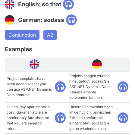
English: so that
German: sodass
Conjunction
A2
Examples
Projektvorlagen wurden
Project templates have
hinzugefügt, sodass Sie
been added so that you
ASP.NET Dynamic Data-
can use ASP.NET Dynamic
Steuerelemente
Data controls.
verwenden können.
Our holiday apartments in
Unsere Ferienwohnungen
cosy, Bavarian style are
im gemütlich, bayrischen
comfortably furnished, so
Stil sind komfortabel
that you are eager to
eingerichtet, sodass Sie
return.
gerne wiederkommen.