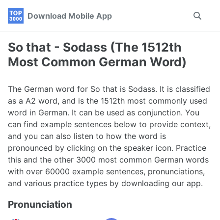
Skip
Skip
Skip
Download Mobile App
Toggle
to
to
to
search
primary
content
footer
navigation
So that - Sodass (The 1512th
Most Common German Word)
The German word for So that is Sodass. It is classified
as a A2 word, and is the 1512th most commonly used
word in German. It can be used as conjunction. You
can find example sentences below to provide context,
and you can also listen to how the word is
pronounced by clicking on the speaker icon. Practice
this and the other 3000 most common German words
with over 60000 example sentences, pronunciations,
and various practice types by downloading our app.
Pronunciation