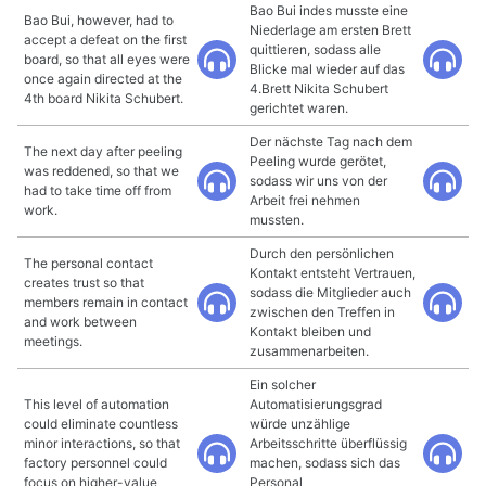
Bao Bui indes musste eine
Bao Bui, however, had to
Niederlage am ersten Brett
accept a defeat on the first
quittieren, sodass alle
board, so that all eyes were
Blicke mal wieder auf das
once again directed at the
4.Brett Nikita Schubert
4th board Nikita Schubert.
gerichtet waren.
Der nächste Tag nach dem
The next day after peeling
Peeling wurde gerötet,
was reddened, so that we
sodass wir uns von der
had to take time off from
Arbeit frei nehmen
work.
mussten.
Durch den persönlichen
The personal contact
Kontakt entsteht Vertrauen,
creates trust so that
sodass die Mitglieder auch
members remain in contact
zwischen den Treffen in
and work between
Kontakt bleiben und
meetings.
zusammenarbeiten.
Ein solcher
This level of automation
Automatisierungsgrad
could eliminate countless
würde unzählige
minor interactions, so that
Arbeitsschritte überflüssig
factory personnel could
machen, sodass sich das
focus on higher-value
Personal