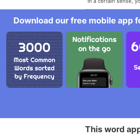
In a certain sense, yo
Download our free mobile app fo
This word app