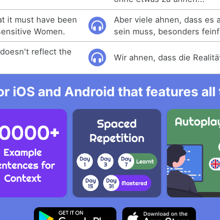
t it must have been
Aber viele ahnen, dass es
 sensitive Women.
sein muss, besonders feinf
doesn't reflect the
Wir ahnen, dass die Realität
r iOS and Android that features al