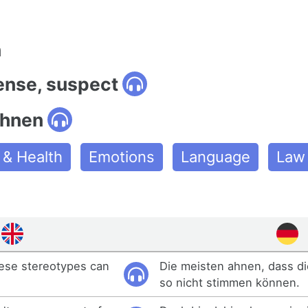
n
sense, suspect
ahnen
 & Health
Emotions
Language
Law
ese stereotypes can
Die meisten ahnen, dass d
so nicht stimmen können.