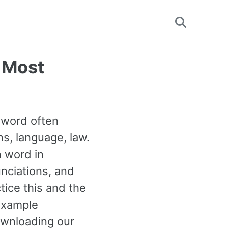
Toggle
search
 Most
 word often
s, language, law.
n word in
unciations, and
ice this and the
example
ownloading our