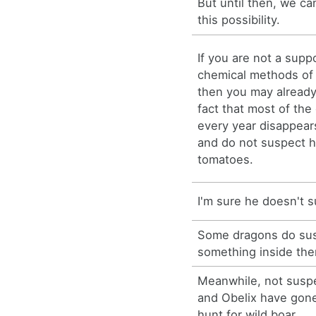
But until then, we ca
this possibility.
If you are not a supp
chemical methods of 
then you may already
fact that most of the
every year disappear
and do not suspect h
tomatoes.
I'm sure he doesn't 
Some dragons do susp
something inside th
Meanwhile, not suspe
and Obelix have gone 
hunt for wild boar.