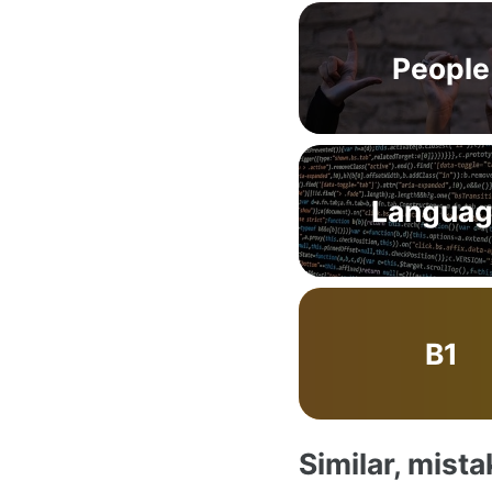
People
Langua
B1
Similar, mist