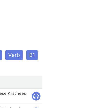
Verb
B1
iese Klischees