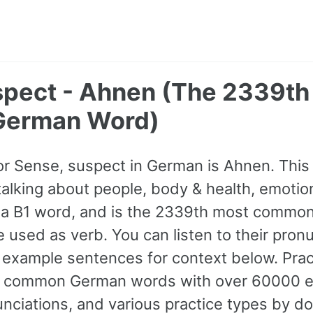
spect - Ahnen (The 2339th
erman Word)
for Sense, suspect in German is Ahnen. This
lking about people, body & health, emotion
 as a B1 word, and is the 2339th most commo
 used as verb. You can listen to their pron
 example sentences for context below. Pract
t common German words with over 60000 
nciations, and various practice types by d