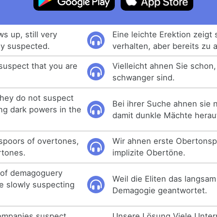
s up, still very
Eine leichte Erektion zeigt
dy suspected.
verhalten, aber bereits zu 
suspect that you are
Vielleicht ahnen Sie schon,
schwanger sind.
 they do not suspect
Bei ihrer Suche ahnen sie n
ing dark powers in the
damit dunkle Mächte hera
 spoors of overtones,
Wir ahnen erste Obertonsp
rtones.
implizite Obertöne.
 of demagoguery
Weil die Eliten das langsam
re slowly suspecting
Demagogie geantwortet.
ompanies suspect
Unsere Lösung Viele Unte