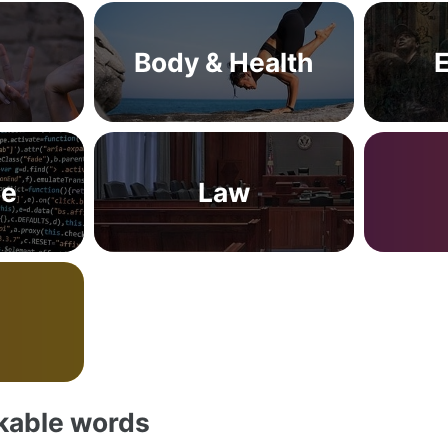
Body & Health
ge
Law
akable words