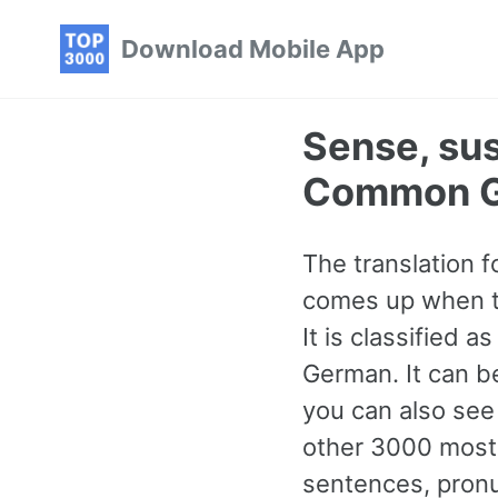
Skip
Skip
Skip
Download Mobile App
to
to
to
primary
content
footer
navigation
Sense, su
Common G
The translation 
comes up when ta
It is classified
German. It can be
you can also see
other 3000 mos
sentences, pronu