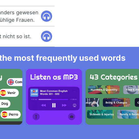
 anders gewesen
ühlige Frauen.
 nicht so ist.
l the most frequently used words