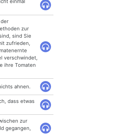
icht einmal
 der
ethoden zur
ind, sind Sie
it zufrieden,
omatenernte
el verschwindet,
ie ihre Tomaten
 nichts ahnen.
ch, dass etwas
zwischen zur
ld gegangen,