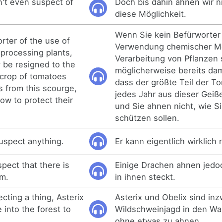
n't even suspect of
Doch bis dahin ahnen wir n
diese Möglichkeit.
Wenn Sie kein Befürworter
orter of the use of
Verwendung chemischer M
processing plants,
Verarbeitung von Pflanzen s
 be resigned to the
möglicherweise bereits dam
 crop of tomatoes
dass der größte Teil der T
s from this scourge,
jedes Jahr aus dieser Geiß
ow to protect their
und Sie ahnen nicht, wie S
schützen sollen.
suspect anything.
Er kann eigentlich wirklich
ect that there is
Einige Drachen ahnen jedo
em.
in ihnen steckt.
cting a thing, Asterix
Asterix und Obelix sind in
into the forest to
Wildschweinjagd in den Wa
ohne etwas zu ahnen...