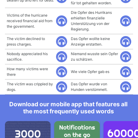
beaten up and left for dead.
für tot gehalten worden.
Die Opfer des Hurrikans
Victims of the hurricane
erhielten finanzielle
received financial aid from
Unterstützung von der
the government.
Regierung.
The victim declined to
Das Opfer wollte keine
press charges.
Anzeige erstatten.
Nobody appreciated his
Niemand wusste sein Opfer
sacrifice.
zu schätzen.
How many victims were
Wie viele Opfer gab es
there
The victim was crippled by
Das Opfer wurde von
dogs.
Hunden verstümmelt.
Download our mobile app that features all
the most frequently used words