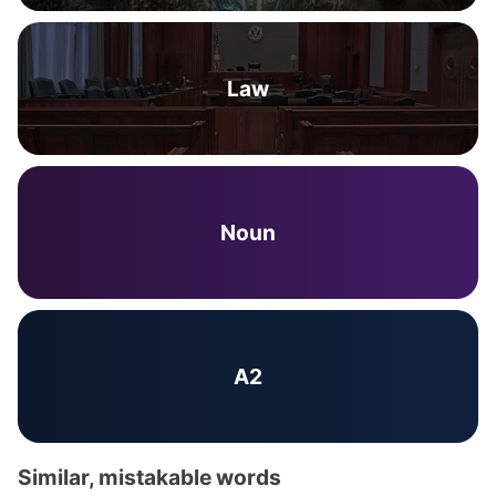
Law
Noun
A2
Similar, mistakable words