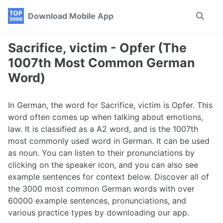
Skip
Skip
Skip
Download Mobile App
Toggle
to
to
to
search
primary
content
footer
navigation
Sacrifice, victim - Opfer (The
1007th Most Common German
Word)
In German, the word for Sacrifice, victim is Opfer. This
word often comes up when talking about emotions,
law. It is classified as a A2 word, and is the 1007th
most commonly used word in German. It can be used
as noun. You can listen to their pronunciations by
clicking on the speaker icon, and you can also see
example sentences for context below. Discover all of
the 3000 most common German words with over
60000 example sentences, pronunciations, and
various practice types by downloading our app.