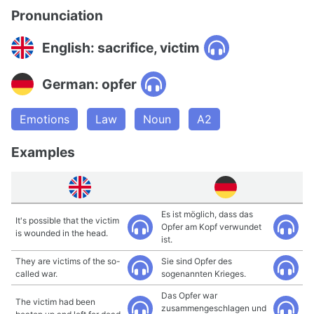
Pronunciation
English: sacrifice, victim
German: opfer
Emotions
Law
Noun
A2
Examples
Es ist möglich, dass das
It's possible that the victim
Opfer am Kopf verwundet
is wounded in the head.
ist.
They are victims of the so-
Sie sind Opfer des
called war.
sogenannten Krieges.
Das Opfer war
The victim had been
zusammengeschlagen und