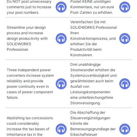
Do NOT post unnecessary
Postet KEINE unnötigen
comments just to increase
Kommentare, nur um eure
your post numbers.
Post-Zahlen zu erhöhen.
Vereinfachen Sie mit
Streamline your design
SOLIDWORKS Professional
process and increase
Ihren
design productivity with
Konstruktionsprozess, und
SOLIDWORKS
erhöhen Sie die
Professional.
Produktivität beim
Konstruieren.
Drei unabhängige
Three independent power
Stromwandler erhöhen die
converters increase system
Systemzuverlässigkeit und
reliability and provide
gewährleisten auch beim
power continuity even in
Ausfall von
cases of power component
Leistungskomponenten
failure.
eine unterbrechungsfreie
Stromversorgung.
Die Abschaffung der
Abolishing tax concessions
Steuervergünstigungen
could considerably
könnte die
increase the tax bases of
Bemessungsgrundlage der
inheritance tax in the
Erbschaftsteuer