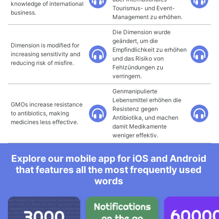
knowledge of international
Tourismus- und Event-
business.
Management zu erhöhen.
Die Dimension wurde
geändert, um die
Dimension is modified for
Empfindlichkeit zu erhöhen
increasing sensitivity and
und das Risiko von
reducing risk of misfire.
Fehlzündungen zu
verringern.
Genmanipulierte
Lebensmittel erhöhen die
GMOs increase resistance
Resistenz gegen
to antibiotics, making
Antibiotika, und machen
medicines less effective.
damit Medikamente
weniger effektiv.
Explore our mobile app for iOS and Android
that features all the most frequently used
words