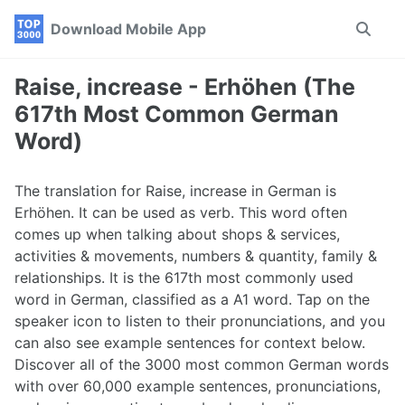
Skip
Skip
Skip
Download Mobile App
Toggle
to
to
to
search
primary
content
footer
navigation
Raise, increase - Erhöhen (The
617th Most Common German
Word)
The translation for Raise, increase in German is
Erhöhen. It can be used as verb. This word often
comes up when talking about shops & services,
activities & movements, numbers & quantity, family &
relationships. It is the 617th most commonly used
word in German, classified as a A1 word. Tap on the
speaker icon to listen to their pronunciations, and you
can also see example sentences for context below.
Discover all of the 3000 most common German words
with over 60,000 example sentences, pronunciations,