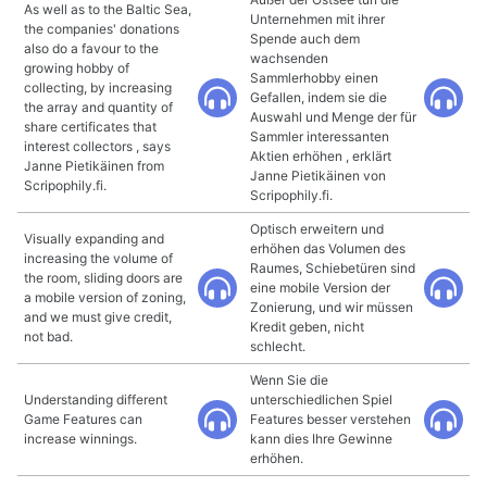
As well as to the Baltic Sea,
Unternehmen mit ihrer
the companies' donations
Spende auch dem
also do a favour to the
wachsenden
growing hobby of
Sammlerhobby einen
collecting, by increasing
Gefallen, indem sie die
the array and quantity of
Auswahl und Menge der für
share certificates that
Sammler interessanten
interest collectors , says
Aktien erhöhen , erklärt
Janne Pietikäinen from
Janne Pietikäinen von
Scripophily.fi.
Scripophily.fi.
Optisch erweitern und
Visually expanding and
erhöhen das Volumen des
increasing the volume of
Raumes, Schiebetüren sind
the room, sliding doors are
eine mobile Version der
a mobile version of zoning,
Zonierung, und wir müssen
and we must give credit,
Kredit geben, nicht
not bad.
schlecht.
Wenn Sie die
Understanding different
unterschiedlichen Spiel
Game Features can
Features besser verstehen
increase winnings.
kann dies Ihre Gewinne
erhöhen.