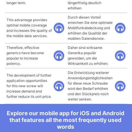
longer term.
längerfristig deutlich
erhöhen.
Durch diesen Vorteil
This advantage provides
erreichen Sie eine optimale
optimal mobile coverage
Mobilfunkabdeckung und
and increases the quality of
erhöhen die Qualität der
the mobile data services.
mobilen Datendienste.
Therefore, effective
Daher sind wirksame
generics have become
Generika populär
popular to increase
geworden, um die
potency.
Wirksamkeit zu erhöhen.
Die Entwicklung weiterer
The development of further
Anwendungsmöglichkeiten
application opportunities
für diese neue Schraube
for this new screw will
wird den Bedarf erhöhen
increase demand and
und den Stückpreis noch
further reduce its unit price.
weiter senken.
Explore our mobile app for iOS and Android
that features all the most frequently used
words