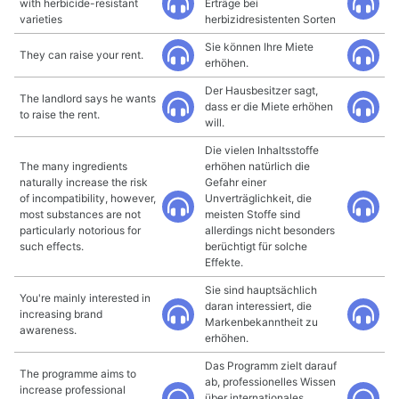
with herbicide-resistant
Erträge bei
varieties
herbizidresistenten Sorten
Sie können Ihre Miete
They can raise your rent.
erhöhen.
Der Hausbesitzer sagt,
The landlord says he wants
dass er die Miete erhöhen
to raise the rent.
will.
Die vielen Inhaltsstoffe
The many ingredients
erhöhen natürlich die
naturally increase the risk
Gefahr einer
of incompatibility, however,
Unverträglichkeit, die
most substances are not
meisten Stoffe sind
particularly notorious for
allerdings nicht besonders
such effects.
berüchtigt für solche
Effekte.
Sie sind hauptsächlich
You're mainly interested in
daran interessiert, die
increasing brand
Markenbekanntheit zu
awareness.
erhöhen.
Das Programm zielt darauf
The programme aims to
ab, professionelles Wissen
increase professional
über internationales