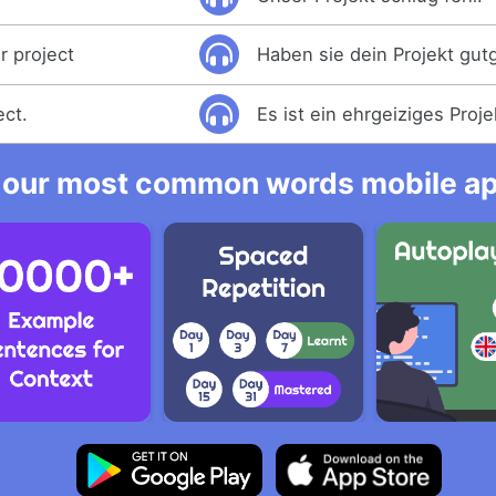
r project
Haben sie dein Projekt gu
ect.
Es ist ein ehrgeiziges Proje
 our most common words mobile app