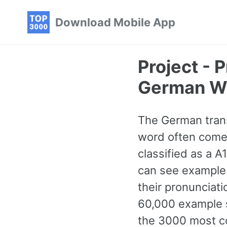
Skip
Skip
Skip
Download Mobile App
to
to
to
primary
content
footer
navigation
Project -
German W
The German transl
word often comes
classified as a 
can see example 
their pronunciati
60,000 example s
the 3000 most c