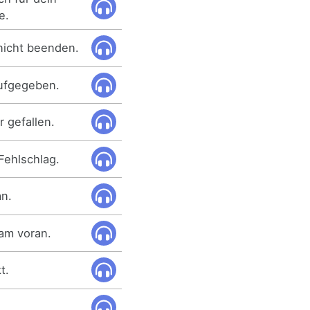
e.
nicht beenden.
aufgegeben.
r gefallen.
 Fehlschlag.
an.
am voran.
t.