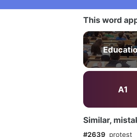
This word app
Educati
A1
Similar, mist
#2639
protest