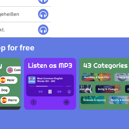
tgeheißen
kt.
 for free