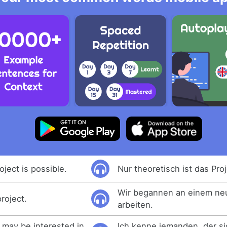
oject is possible.
Nur theoretisch ist das Pro
Wir begannen an einem neu
roject.
arbeiten.
may be interested in
Ich kenne jemanden, der si