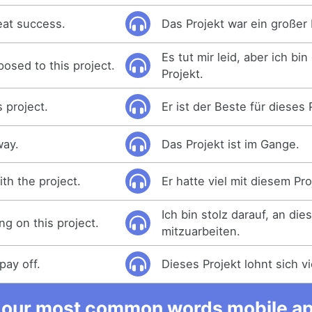
eat success.
Das Projekt war ein großer 
Es tut mir leid, aber ich bi
posed to this project.
Projekt.
s project.
Er ist der Beste für dieses 
way.
Das Projekt ist im Gange.
th the project.
Er hatte viel mit diesem Pro
Ich bin stolz darauf, an die
ng on this project.
mitzuarbeiten.
pay off.
Dieses Projekt lohnt sich vi
 our most common words mobile app