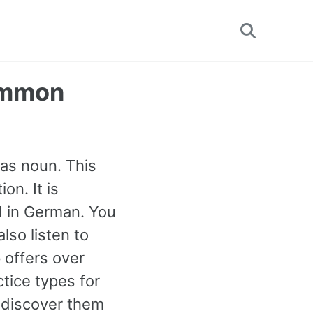
Toggle
search
Common
 as noun. This
n. It is
d in German. You
lso listen to
 offers over
tice types for
discover them