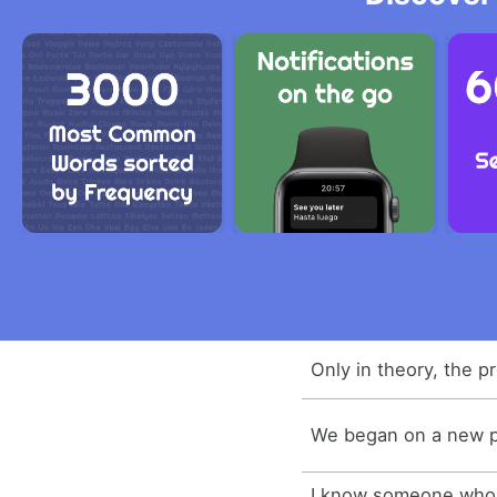
Only in theory, the pr
We began on a new p
I know someone who 