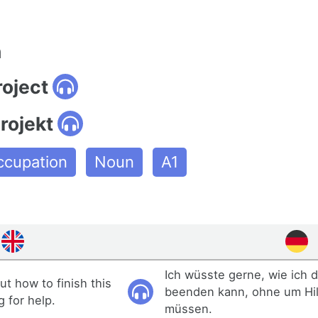
n
roject
rojekt
ccupation
Noun
A1
Ich wüsste gerne, wie ich d
out how to finish this
beenden kann, ohne um Hil
g for help.
müssen.