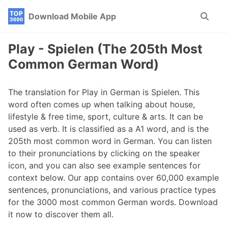
Skip
Skip
Skip
Download Mobile App
Toggle
to
to
to
search
primary
content
footer
navigation
Play - Spielen (The 205th Most
Common German Word)
The translation for Play in German is Spielen. This
word often comes up when talking about house,
lifestyle & free time, sport, culture & arts. It can be
used as verb. It is classified as a A1 word, and is the
205th most common word in German. You can listen
to their pronunciations by clicking on the speaker
icon, and you can also see example sentences for
context below. Our app contains over 60,000 example
sentences, pronunciations, and various practice types
for the 3000 most common German words. Download
it now to discover them all.