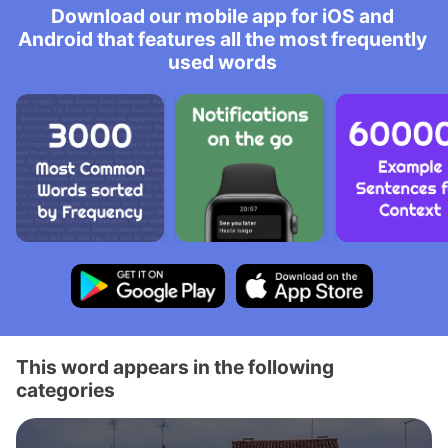
Download our mobile app for iOS and
Android that features all the most frequently
used words
This word appears in the following
categories