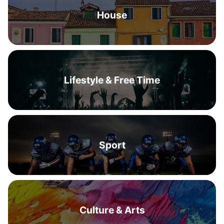
House
Lifestyle & Free Time
Sport
Culture & Arts