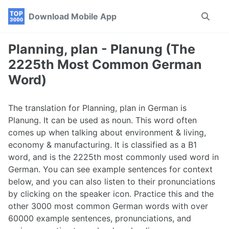
Skip
Skip
Skip
Download Mobile App
Toggle
to
to
to
search
primary
content
footer
navigation
Planning, plan - Planung (The
2225th Most Common German
Word)
The translation for Planning, plan in German is
Planung. It can be used as noun. This word often
comes up when talking about environment & living,
economy & manufacturing. It is classified as a B1
word, and is the 2225th most commonly used word in
German. You can see example sentences for context
below, and you can also listen to their pronunciations
by clicking on the speaker icon. Practice this and the
other 3000 most common German words with over
60000 example sentences, pronunciations, and