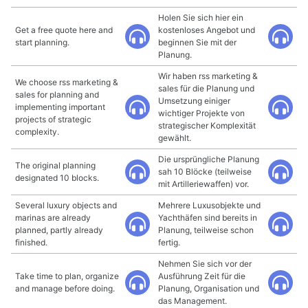
Holen Sie sich hier ein
Get a free quote here and
kostenloses Angebot und
start planning.
beginnen Sie mit der
Planung.
Wir haben rss marketing &
We choose rss marketing &
sales für die Planung und
sales for planning and
Umsetzung einiger
implementing important
wichtiger Projekte von
projects of strategic
strategischer Komplexität
complexity.
gewählt.
Die ursprüngliche Planung
The original planning
sah 10 Blöcke (teilweise
designated 10 blocks.
mit Artilleriewaffen) vor.
Several luxury objects and
Mehrere Luxusobjekte und
marinas are already
Yachthäfen sind bereits in
planned, partly already
Planung, teilweise schon
finished.
fertig.
Nehmen Sie sich vor der
Take time to plan, organize
Ausführung Zeit für die
and manage before doing.
Planung, Organisation und
das Management.