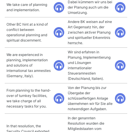
Dabei kümmern wir uns bei
We take care of planning
der Planung auch um die
and implementation.
Umsetzung.
Andere BK weisen auf eine
Other BC hint at a kind of
Art Gegensatz hin, der
conflict between
zwischen aktiver Planung
operational planning and
und spiritueller Erkenntnis
spiritual discernment.
herrsche.
Wir sind erfahren in
We are experienced in
Planung, Implementierung
planning, implementation
und Lösungen
and solutions of
internationaler
international tax amnesties
Steueramnestien
(Germany, Italy).
(Deutschland, Italien).
Von der Planung bis zur
From planning to the hand-
Übergabe der
over of turnkey facilities,
schlüsselfertigen Anlage
we take charge of all
übernehmen wir für Sie alle
necessary tasks for you.
notwendigen Aufgaben.
In der genannten
Resolution wurden die
In that resolution, the
Mitgliedstaaten vom
Security Council exhorted,