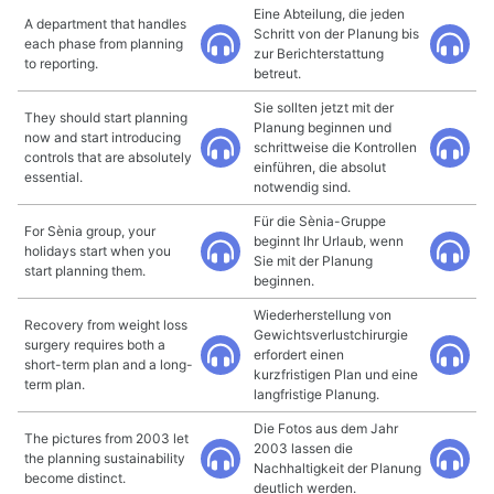
Eine Abteilung, die jeden
A department that handles
Schritt von der Planung bis
each phase from planning
zur Berichterstattung
to reporting.
betreut.
Sie sollten jetzt mit der
They should start planning
Planung beginnen und
now and start introducing
schrittweise die Kontrollen
controls that are absolutely
einführen, die absolut
essential.
notwendig sind.
Für die Sènia-Gruppe
For Sènia group, your
beginnt Ihr Urlaub, wenn
holidays start when you
Sie mit der Planung
start planning them.
beginnen.
Wiederherstellung von
Recovery from weight loss
Gewichtsverlustchirurgie
surgery requires both a
erfordert einen
short-term plan and a long-
kurzfristigen Plan und eine
term plan.
langfristige Planung.
Die Fotos aus dem Jahr
The pictures from 2003 let
2003 lassen die
the planning sustainability
Nachhaltigkeit der Planung
become distinct.
deutlich werden.