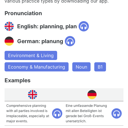
various practice types by downloading our app.
Pronunciation
English: planning, plan
German: planung
Environment & Living
Economy & Manufacturing
Noun
B1
Examples
Comprehensive planning
Eine umfassende Planung
with all parties involved is
mit allen Beteiligten ist
irreplaceable, especially at
gerade bei Groß-Events
major events.
unersetzlich.