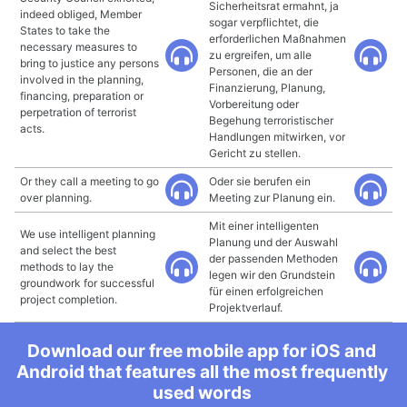
Sicherheitsrat ermahnt, ja
indeed obliged, Member
sogar verpflichtet, die
States to take the
erforderlichen Maßnahmen
necessary measures to
zu ergreifen, um alle
bring to justice any persons
Personen, die an der
involved in the planning,
Finanzierung, Planung,
financing, preparation or
Vorbereitung oder
perpetration of terrorist
Begehung terroristischer
acts.
Handlungen mitwirken, vor
Gericht zu stellen.
Or they call a meeting to go
Oder sie berufen ein
over planning.
Meeting zur Planung ein.
Mit einer intelligenten
We use intelligent planning
Planung und der Auswahl
and select the best
der passenden Methoden
methods to lay the
legen wir den Grundstein
groundwork for successful
für einen erfolgreichen
project completion.
Projektverlauf.
Download our free mobile app for iOS and
Android that features all the most frequently
used words